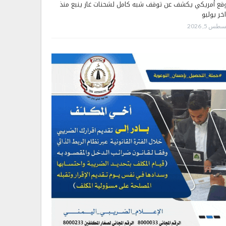
قع أمريكي يكشف عن توقف شبه كامل لشحنات غاز ينبع منذ
اخر يوليو
طس 5, 2026