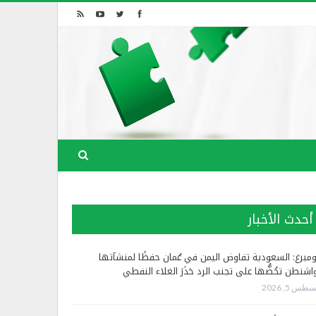
أحدث الأخبار
ومبرغ: السعودية تفاوض اليمن في عُمان حفظًا لمنشآتها
اشنطن تحُضُّها على تجنب الرد حَذَرَ الغلاء النفطي
طس 5, 2026