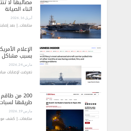
مصائبها لا تنت
اثناء الصيانة
أبريل 16, 2026
متابعات..| بعد إصابت
الإعلام الأمري
بسبب مشاكل ا
مارس 24, 2026
تعرضت لإصابات مباشرة
200 من طاق
طريقها لسبات
مارس 19, 2026
متابعات..| كشف موقع