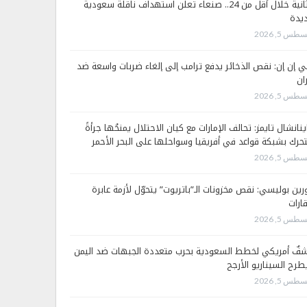
الثانية خلال أقل من 24.. صنعاء تعلن استهداف ناقلة سعودية
يدة
طس 5, 2026
 إن إن: نقص الذخائر يدفع ترامب إلى إلغاء ضربات واسعة ضد
ان
طس 5, 2026
ينانشال تايمز: تحالف الإمارات مع كيان الاحتلال يمنحُها جرأةً
تحرك بشبكة قواعد في أفريقيا وسواحلها على البحر الأحمر
طس 5, 2026
رين بوليسي: نقص مخزونات الـ”باتريوت” يتحوّل لأزمة عابرة
قارات
طس 5, 2026
فٌ أمريكي لخطط السعودية بحرب متعددة الجبهات ضد اليمن
طرح السيناريو الأرجح
طس 5, 2026