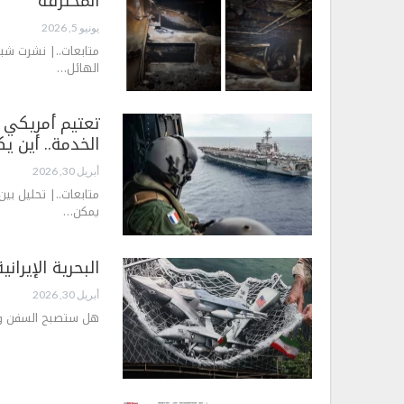
المحترقة
يونيو 5, 2026
متابعات..| نشرت شبك
الهائل…
تعتيم أمريكي 
الخدمة.. أين يك
أبريل 30, 2026
متابعات..| تحليل بين
يمكن…
البحرية الإيرا
أبريل 30, 2026
هل ستصبح السفن والبو