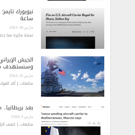
ساعة
مارس 18, 2026
نسخة مكررة مما حصل 
الجيش الإيراني
وسنستهدف مر
مارس 15, 2026
متابعات..| أكد القوا
بعد بريطانيا.. 
مارس 3, 2026
متابعات..| كشف الر