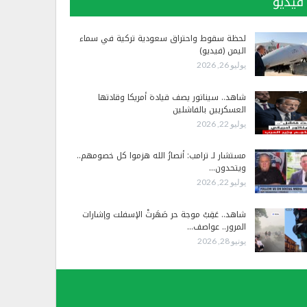
فيديو
لحظة سقوط واحتراق سعودية تركية في سماء
اليمن (فيديو)
يوليو 26, 2026
شاهد.. سيناتور يصف قيادة أمريكا وقادتها
العسكريين بالفاشلين
يوليو 22, 2026
مستشار لـ ترامب: أنصارُ الله هزموا كل خصومهم..
ويتحدون…
يوليو 22, 2026
شاهد.. عَقِبْ موجة حر صَهَرتْ الإسفلت وإشارات
المرور.. عواصف…
يونيو 28, 2026