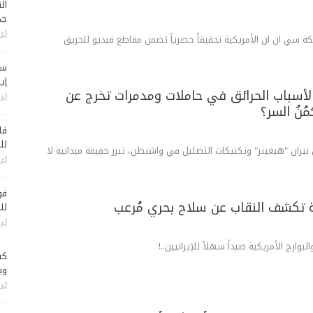
جد
أغس
ة سي ان ان الأمريكية تحقيقاً حصرياً تضمن مقاطع فيديو للحريق
سي
إير
لأسباب الحرائق في حاملات ومدمرات تخرج عن
أغس
مُنُ السر؟
فا
لل
 نيران "هيغينز" وتكتيكات التضليل في واشنطن، تبرز حقيقة ميدانية لا
أغس
فو
نية تكشف النقاب عن سلاح بحري مُرعب
لل
أغس
ارج الأمريكية صيداً سهلاً للإيرانيين..!
كش
وي
أغس