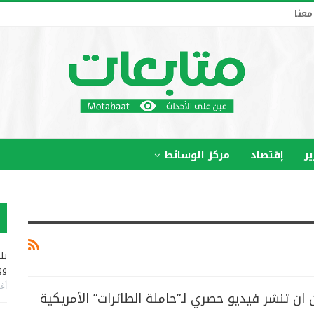
معنا
ير
إقتصاد
مركز الوسائط
بل
وو
أغس
ن تنشر فيديو حصري لـ”حاملة الطائرات” الأمريكية