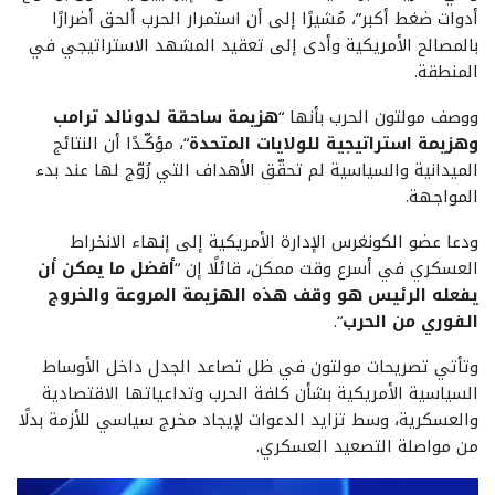
أدوات ضغط أكبر”، مُشيرًا إلى أن استمرار الحرب ألحق أضرارًا
بالمصالح الأمريكية وأدى إلى تعقيد المشهد الاستراتيجي في
المنطقة.
ووصف مولتون الحرب بأنها “
هزيمة ساحقة لدونالد ترامب
وهزيمة استراتيجية للولايات المتحدة
“، مؤكّـدًا أن النتائج
الميدانية والسياسية لم تحقّق الأهداف التي رُوّج لها عند بدء
المواجهة.
ودعا عضو الكونغرس الإدارة الأمريكية إلى إنهاء الانخراط
العسكري في أسرع وقت ممكن، قائلًا إن “
أفضل ما يمكن أن
يفعله الرئيس هو وقف هذه الهزيمة المروعة والخروج
الفوري من الحرب
“.
وتأتي تصريحات مولتون في ظل تصاعد الجدل داخل الأوساط
السياسية الأمريكية بشأن كلفة الحرب وتداعياتها الاقتصادية
والعسكرية، وسط تزايد الدعوات لإيجاد مخرج سياسي للأزمة بدلًا
من مواصلة التصعيد العسكري.
مشغل