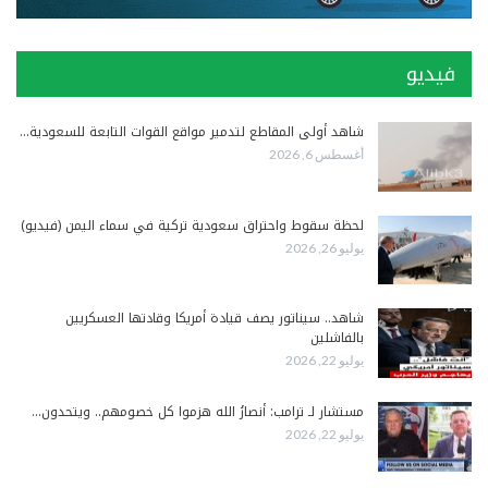
فيديو
شاهد أولى المقاطع لتدمير مواقع القوات التابعة للسعودية…
أغسطس 6, 2026
لحظة سقوط واحتراق سعودية تركية في سماء اليمن (فيديو)
يوليو 26, 2026
شاهد.. سيناتور يصف قيادة أمريكا وقادتها العسكريين
بالفاشلين
يوليو 22, 2026
مستشار لـ ترامب: أنصارُ الله هزموا كل خصومهم.. ويتحدون…
يوليو 22, 2026