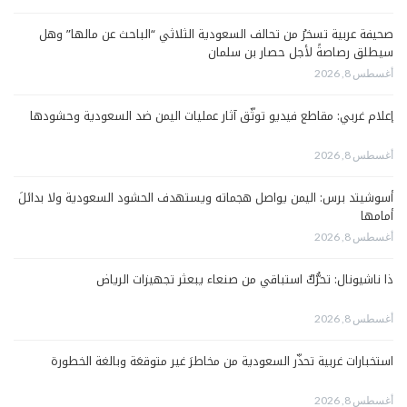
صحيفة عربية تسخرُ من تحالف السعودية الثلاثي “الباحث عن مالها” وهل
سيطلق رصاصةً لأجل حصار بن سلمان
أغسطس 8, 2026
إعلام غربي: مقاطع فيديو توثّق آثار عمليات اليمن ضد السعودية وحشودها
أغسطس 8, 2026
أسوشيتد برس: اليمن يواصل هجماته ويستهدف الحشود السعودية ولا بدائلَ
أمامها
أغسطس 8, 2026
ذا ناشيونال: تحرُّكٌ استباقي من صنعاء يبعثر تجهيزات الرياض
أغسطس 8, 2026
استخبارات غربية تحذّر السعودية من مخاطرَ غير متوقعَة وبالغة الخطورة
أغسطس 8, 2026