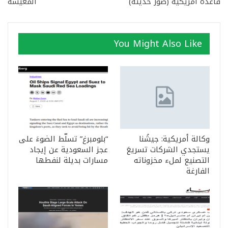
قاعدة أمريكية (صور حديثة)
المعيشة
You Might Also Like
وكالة أمريكية: جيشُنا
“بلومبرغ” تسلّط الضوءَ على
يستجدي الشركات تسريعَ
عجز السعودية عن إيجاد
التصنيع لملء مخزوناته
مسارات بديلة لنفطها
الفارغة