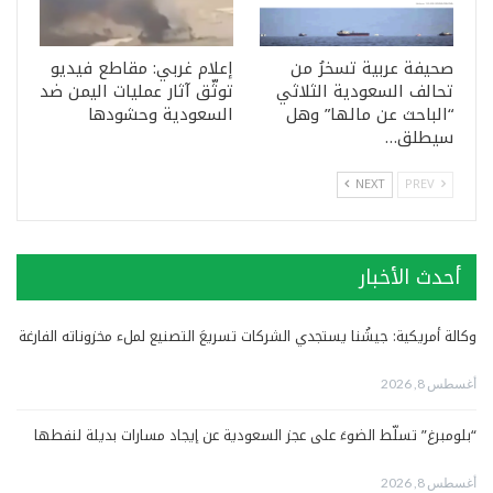
صحيفة عربية تسخرُ من
إعلام غربي: مقاطع فيديو
تحالف السعودية الثلاثي
توثّق آثار عمليات اليمن ضد
“الباحث عن مالها” وهل
السعودية وحشودها
سيطلق…
NEXT
PREV
أحدث الأخبار
وكالة أمريكية: جيشُنا يستجدي الشركات تسريعَ التصنيع لملء مخزوناته الفارغة
أغسطس 8, 2026
“بلومبرغ” تسلّط الضوءَ على عجز السعودية عن إيجاد مسارات بديلة لنفطها
أغسطس 8, 2026