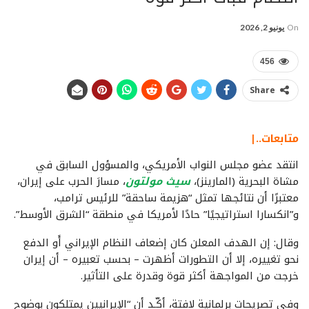
On
يونيو 2, 2026
456
Share
متابعات..|
انتقد عضو مجلس النواب الأمريكي، والمسؤول السابق في
مشاة البحرية (المارينز)،
سيث مولتون
، مسارَ الحرب على إيران،
معتبرًا أن نتائجها تمثل “هزيمة ساحقة” للرئيس ترامب،
و”انكسارا استراتيجيًا” حادًا لأمريكا في منطقة “الشرق الأوسط”.
وقال: إن الهدف المعلن كان إضعاف النظام الإيراني أَو الدفع
نحو تغييره، إلا أن التطورات أظهرت – بحسب تعبيره – أن إيران
خرجت من المواجهة أكثر قوة وقدرة على التأثير.
وفي تصريحات برلمانية لافتة، أكّـد أن “الإيرانيين يمتلكون بوضوح