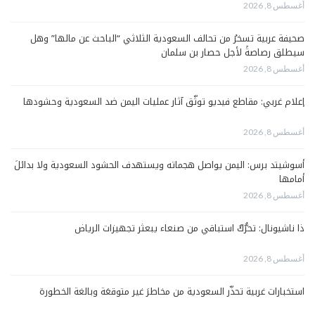
أغسطس 8, 2026
صحيفة عربية تسخرُ من تحالف السعودية الثلاثي “الباحث عن مالها” وهل
سيطلق رصاصةً لأجل حصار بن سلمان
أغسطس 8, 2026
إعلام غربي: مقاطع فيديو توثّق آثار عمليات اليمن ضد السعودية وحشودها
أغسطس 8, 2026
أسوشيتد برس: اليمن يواصل هجماته ويستهدف الحشود السعودية ولا بدائلَ
أمامها
أغسطس 8, 2026
ذا ناشيونال: تحرُّكٌ استباقي من صنعاء يبعثر تجهيزات الرياض
أغسطس 8, 2026
استخبارات غربية تحذّر السعودية من مخاطرَ غير متوقعَة وبالغة الخطورة