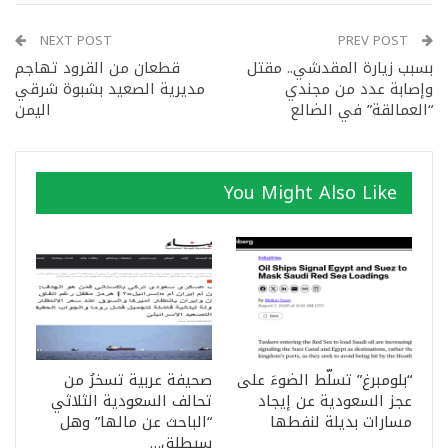
NEXT POST
PREV POST
بسبب زيارة المقدشي.. مقتل
قطعان من القرود تهاجم
وإصابة عدد من مجندي
مديرية الصعيد بشبوة شرقي
“العمالقة” في الضالع
اليمن
You Might Also Like
“بلومبرغ” تسلّط الضوءَ على
صحيفة عربية تسخرُ من
عجز السعودية عن إيجاد
تحالف السعودية الثلاثي
مسارات بديلة لنفطها
“الباحث عن مالها” وهل
سيطلق…