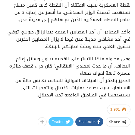
نقطة العسكرية بسبب الاعتقاد أن النقطة كانت كمين مسلح
يستهدف تصفية الوزير المقدشي، ما أسفر عن إصابة 3 من
عناصر النقطة العسكرية الذين تم نقلهم إلى مدينة عدن.
وأكد المصادر، أن أحد المصابين المدعو عبدالرزاق صويلح، توفي
في أحد مشافي مدينة عدن فيما لا يزال المصابين الآخرين
يتلقون العلاج، حيث وصفة اصابتهم بالبليغة.
وفي محاولة منها للتستر على القضية تداول وسائل إعلام
التحالف، أن ما حدث لمجندي “الانتقالي” كان جراء قصف طائرة
مسيرة تابعة لقوات صنعاء.
الجدير بالذكر أن القيادات الموالية للتحالف تعايش حالة من
الاستنفار، بسبب تصاعد عمليات الاغتيال والتفجيرات التي
تستهدفها في المناطق الواقعة تحت الاحتلال.
1٬901
Twitter
Facebook
Share