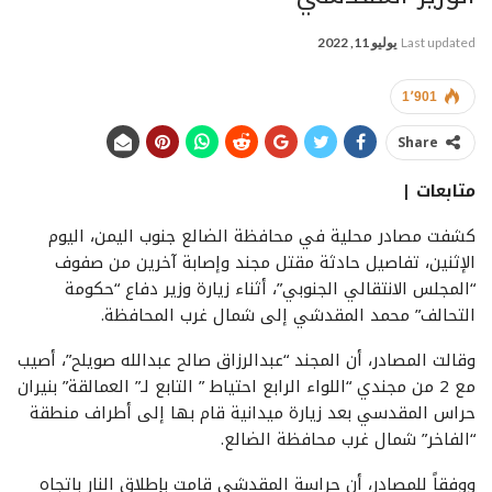
Last updated
يوليو 11, 2022
1٬901
Share
متابعات |
كشفت مصادر محلية في محافظة الضالع جنوب اليمن، اليوم
الإثنين، تفاصيل حادثة مقتل مجند وإصابة آخرين من صفوف
“المجلس الانتقالي الجنوبي”، أثناء زيارة وزير دفاع “حكومة
التحالف” محمد المقدشي إلى شمال غرب المحافظة.
وقالت المصادر، أن المجند “عبدالرزاق صالح عبدالله صويلح”، أصيب
مع 2 من مجندي “اللواء الرابع احتياط ” التابع لـ” العمالقة” بنيران
حراس المقدسي بعد زيارة ميدانية قام بها إلى أطراف منطقة
“الفاخر” شمال غرب محافظة الضالع.
ووفقاً للمصادر، أن حراسة المقدشي قامت بإطلاق النار باتجاه