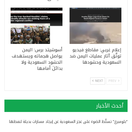
إعلام غربي: مقاطع فيديو
أسوشيتد برس: اليمن
توثّق آثار عمليات اليمن ضد
يواصل هجماته ويستهدف
السعودية وحشودها
الحشود السعودية ولا
بدائلَ أمامها
NEXT
PREV
أحدث الأخبار
“بلومبرغ” تسلّط الضوءَ على عجز السعودية عن إيجاد مسارات بديلة لنفطها