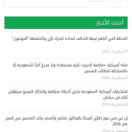
أحدث الأخبار
اللحظة التي أظهر فيها التحالف اعداده لتحرك برّي واكتشفها “الحوثيون”
أغسطس 6, 2026
قناة أمريكية: «عاصفة الحزم» ثانية مستبعَدة ولا مخرجَ آمنًا للسعودية إلا
بالاستجابة لمطالب اليمنيين
أغسطس 6, 2026
استخبارات أمريكية: السعودية تجني أخطاءً متراكمة والتحرّك اليمنيّ سيقوّض
مُلك ابن سلمان
أغسطس 6, 2026
إن بي سي نيوز تعرّي أمريكا بالوثائق: قتلتم وأصبتم مئات المدنيين في اليمن
عام 2025
أغسطس 6, 2026