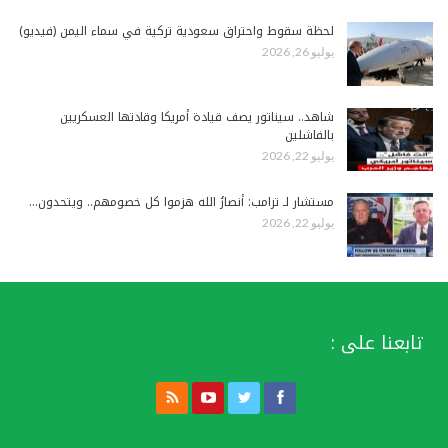
لحظة سقوط واحتراق سعودية تركية في سماء اليمن (فيديو)
يوليو 26, 2026
شاهد.. سيناتور يصف قيادة أمريكا وقادتها العسكريين
بالفاشلين
يوليو 22, 2026
مستشار لـ ترامب: أنصارُ الله هزموا كل خصومهم.. ويتحدون…
يوليو 22, 2026
تابعنا على :