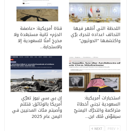
اللحظة التي أظهر فيها
قناة أمريكية: «عاصفة
التحالف اعداده لتحرك برّي
الحزم» ثانية مستبعَدة ولا
واكتشفها “الحوثيون”
مخرجَ آمنًا للسعودية إلا
بالاستجابة…
استخبارات أمريكية:
إن بي سي نيوز تعرّي
السعودية تجني أخطاءً
أمريكا بالوثائق: قتلتم
متراكمة والتحرّك اليمنيّ
وأصبتم مئات المدنيين في
سيقوّض مُلك ابن…
اليمن عام 2025
NEXT
PREV