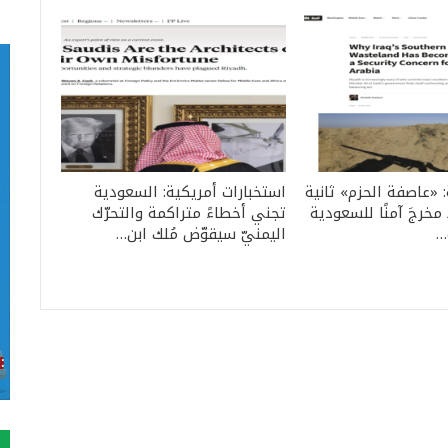
: «عاصفة الحزم» ثانية
استخبارات أمريكية: السعودية
مخرجَ آمنًا للسعودية
تجني أخطاءً متراكمة والتحرّك
…
اليمنيّ سيقوّض مُلك ابن…