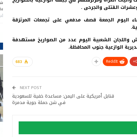
وآليات الغزاة ومرتزقتهم في جبهة الوازعية بالصواريخ
شا
شرات القتلى والجرحى .
بضر
أغس
 اليوم الجمعة قصف مدفعي على تجمعات المرتزقة
ة.
ش واللجان الشعبية اليوم عدد من الصواريخ مستهدفة
يرية الوازعية جنوب المحافظة.
ReddIt
683
NEXT POST
قنابل أمريكية على اليمن: مساعدة خفية للسعودية
في شن حملة جوية مدمرة