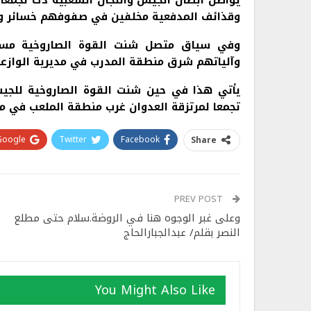
يواصل ابطال الجيش واللجان الشعبية دك تجمعات 
وقذائف المدفعية مخلفين في صفوفهم خسائر وع
وفي سياق متصل شنت القوة الصاروخية مساء
وآلياتهم شرق منطقة المدرب في مديرية الوازعي
يأتي هذا في حين شنت القوة الصاروخية للجي
تجمعا لمرتزقة العدوان غرب منطقة الملعب في مد
Google+
Twitter
Facebook
Share
PREV POST
وعلى غبر الوجوه هنا في الروضة.سلام حتى مطلع
النصر بقلم/ عبدالجبارالحاج
You Might Also Like