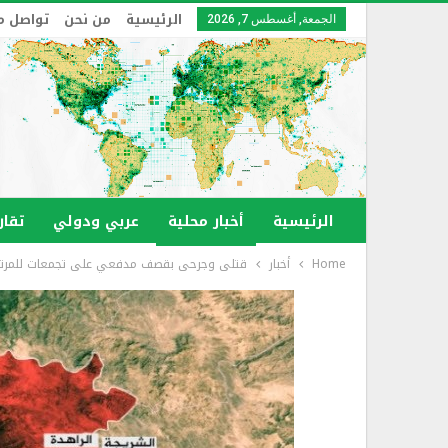
الرئيسية
من نحن
تواصل م
الجمعة, أغسطس 7, 2026
الرئيسية
أخبار محلية
عربي ودولي
تقار
Home
أخبار
قتلى وجرحى بقصف مدفعي على تجمعات للمرتزقة