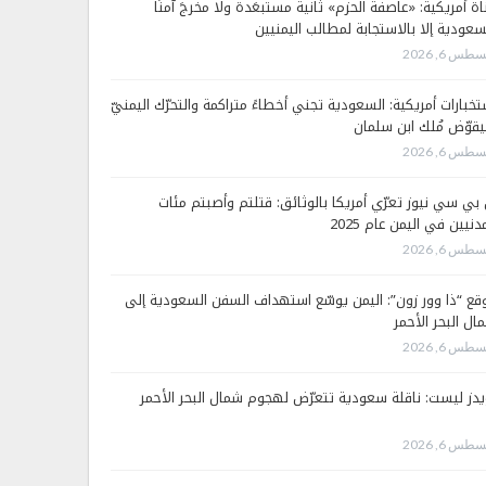
اة أمريكية: «عاصفة الحزم» ثانية مستبعَدة ولا مخرجَ آمنًا
سعودية إلا بالاستجابة لمطالب اليمنيين
طس 6, 2026
تخبارات أمريكية: السعودية تجني أخطاءً متراكمة والتحرّك اليمنيّ
قوّض مُلك ابن سلمان
طس 6, 2026
 بي سي نيوز تعرّي أمريكا بالوثائق: قتلتم وأصبتم مئات
دنيين في اليمن عام 2025
طس 6, 2026
قع “ذا وور زون”: اليمن يوسّع استهداف السفن السعودية إلى
ال البحر الأحمر
طس 6, 2026
يدز ليست: ناقلة سعودية تتعرّض لهجوم شمال البحر الأحمر
طس 6, 2026