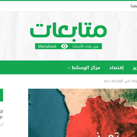
عنا
ير
إقتصاد
مركز الوسائط
 في الوازعية بتعز
ال
“ا
أغس