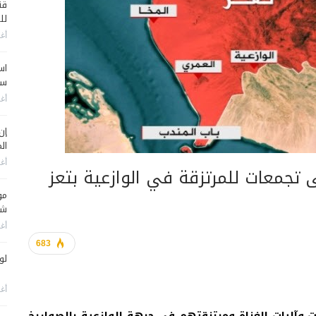
قن
لل
أغس
اس
سي
أغس
إن
الم
أغس
معات للمرتزقة في الوازعية بتعز
مو
شم
أغس
683
لو
أغس