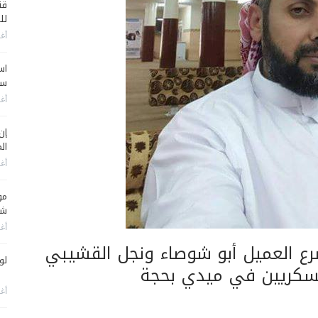
قن
لل
أغس
اس
سي
أغس
إن
الم
أغس
مو
شم
أغس
صرع العميل أبو شوصاء ونجل القشيبي
لو
عسكريين في ميدي بحجة
أغس