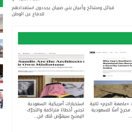
قبائل ومشائخ وأعيان بني ضبيان يجددون استعدادهم
للدفاع عن الوطن
: «عاصفة الحزم» ثانية
استخبارات أمريكية: السعودية
مخرجَ آمنًا للسعودية
تجني أخطاءً متراكمة والتحرّك
…
اليمنيّ سيقوّض مُلك ابن…