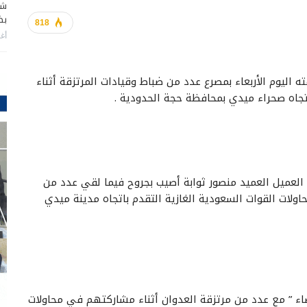
شا
بضر
818
أغس
ه اليوم الأربعاء بمصرع عدد من ضباط وقيادات المرتزقة أثناء
اتجاه صحراء ميدي بمحافظة حجة الحدودية .
لوسائل الإعلامية أن قائد اللواء 82 مشاه العميل العميد منصور ثوابة أصيب بجروح فيما لقي عدد من
ت القوات السعودية الغازية التقدم باتجاه مدينة ميدي
صاء ” مع عدد من مرتزقة العدوان أثناء مشاركتهم في محاولات