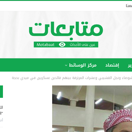
عنا
ير
إقتصاد
مركز الوسائط
و شوصاء ونجل القشيبي وعشرات المرتزقة بينهم قائدين عسكريين في ميدي بحجة
ال
“ا
أغس