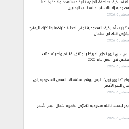
اة أمريكية: «عاصفة الحزم» ثانية مستبعَدة ولا مخرجَ آمنًا
سعودية إلا بالاستجابة لمطالب اليمنيين
طس 6, 2026
تخبارات أمريكية: السعودية تجني أخطاءً متراكمة والتحرّك اليمنيّ
قوّض مُلك ابن سلمان
طس 6, 2026
 بي سي نيوز تعرّي أمريكا بالوثائق: قتلتم وأصبتم مئات
دنيين في اليمن عام 2025
طس 6, 2026
قع “ذا وور زون”: اليمن يوسّع استهداف السفن السعودية إلى
ال البحر الأحمر
طس 6, 2026
يدز ليست: ناقلة سعودية تتعرّض لهجوم شمال البحر الأحمر
طس 6, 2026