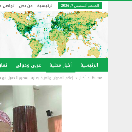
الرئيسية
من نحن
تواصل م
الجمعة, أغسطس 7, 2026
الرئيسية
أخبار محلية
عربي ودولي
تقار
Home
أخبار
إعلام العدوان والغزاة يعترف بمصرع العميل أب