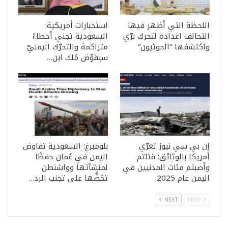
اللحظة التي أظهر فيها
استخبارات أمريكية:
التحالف اعداده لتحرك برّي
السعودية تجني أخطاءً
واكتشفها “الحوثيون”
متراكمة والتحرّك اليمنيّ
سيقوّض مُلك ابن…
إن بي سي نيوز تعرّي
بلومبرغ: السعودية تفاوض
أمريكا بالوثائق: قتلتم
اليمن في عُمان حفظًا
وأصبتم مئات المدنيين في
لمنشآتها وواشنطن
اليمن عام 2025
تحُضُّها على تجنب الرد…
NEXT
PREV