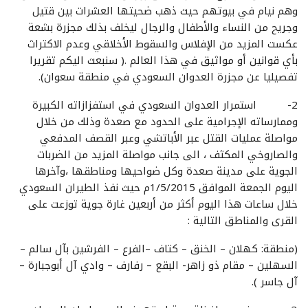
وهم نيام في بيوتهم حيث ذهب ضحيتها العشرات بين قتيل
وجريح من النساء والأطفال والرجال ليخلف بذلك مجزرة بشعة
عكست المزيد من الإفلاس والسقوط الأخلاقي وعدم الاكتراث
بأي قوانين أو مواثيق في هذا العالم .( سنبعث اليكم تقريرا
تفصيليا عن مجزرة العدوان السعودي في منطقة سعوان).
2- استمرار العدوان السعودي في استفزازاته الكبيرة
وممارساته الإجرامية على الحدود مع صعدة وذلك من خلال
مواصلة عمليات القتل عبر الأباتشي وعبر القصف المدفعي
والصاروخي المكثف ، الى جانب مواصلة المزيد من الضربات
الجوية على مدينة صعدة وكل ضواحيها ومناطقها ،وآخرها
اليوم الجمعة الموافق 1/5/2015م حيث نفذ الطيران السعودي
خلال ساعات هذا اليوم أكثر من أربعين غارة جوية توزعت على
القرى والمناطق التالية :
(منطقة: كهلان – الخنق – كتاف –الفرع – الفرشين بآل سالم –
السهلين – مقام ذو زاهر- البقع – رفارف – وادي آل أبوجبارة –
آل جاسر ).