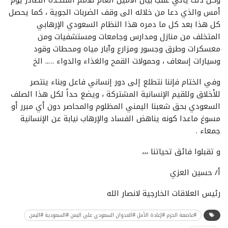
أمس والذي دعا من خلاله الى وقف الضربات الجوية ، كما يحصل
كل هذا بعد كل ما دمره هذا النظام السعودي الإرهابي
المتخلف من منازل ومدارس وجامعات ومستشفيات ومن
معسكرات وطرق وجسور ومزارع وآبار مياه ومحطات وقود
وسيارات إسعاف ، وحمولات القمح والغذاء والدواء ….. الخ
وفي الختام فإننا نتطلع إلى دور إنساني فاعل وبناء ينتصر
للأخلاق وللقيم الإنسانية المشتركة ، ويضع حداً لكل هذا الصلف
السعودي بحق شعبنا اليمني المظلوم والمحاصر دون أي مبرر أو
مسوغ ماعدا كونه يناهض الفساد والإرهاب نيابة عن الإنسانية
جمعاء .
و تقبلوا فائق تحياتنا ،،،
أ/ حسين العزي
رئيس العلاقات الخارجية لانصار الله
#عاصفة الحزم #إعادة الأمل #العدوان السعودي على اليمن #السعودية #اليمن