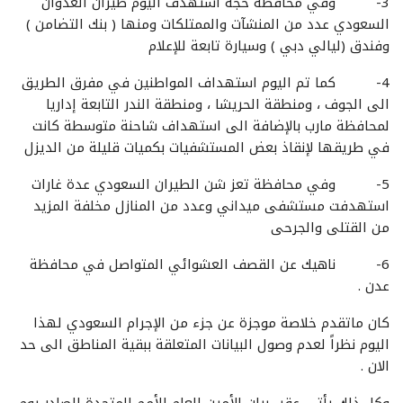
3- وفي محافظة حجة استهدف اليوم طيران العدوان
السعودي عدد من المنشآت والممتلكات ومنها ( بنك التضامن )
وفندق (ليالي دبي ) وسيارة تابعة للإعلام
4- كما تم اليوم استهداف المواطنين في مفرق الطريق
الى الجوف ، ومنطقة الحريشا ، ومنطقة الندر التابعة إداريا
لمحافظة مارب بالإضافة الى استهداف شاحنة متوسطة كانت
في طريقها لإنقاذ بعض المستشفيات بكميات قليلة من الديزل
5- وفي محافظة تعز شن الطيران السعودي عدة غارات
استهدفت مستشفى ميداني وعدد من المنازل مخلفة المزيد
من القتلى والجرحى
6- ناهيك عن القصف العشوائي المتواصل في محافظة
عدن .
كان ماتقدم خلاصة موجزة عن جزء من الإجرام السعودي لهذا
اليوم نظراً لعدم وصول البيانات المتعلقة ببقية المناطق الى حد
الان .
وكل ذلك يأتي عقب بيان الأمين العام للأمم المتحدة الصادر يوم