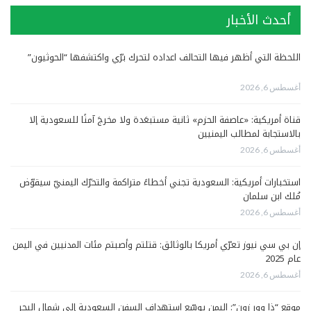
أحدث الأخبار
اللحظة التي أظهر فيها التحالف اعداده لتحرك برّي واكتشفها “الحوثيون”
أغسطس 6, 2026
قناة أمريكية: «عاصفة الحزم» ثانية مستبعَدة ولا مخرجَ آمنًا للسعودية إلا
بالاستجابة لمطالب اليمنيين
أغسطس 6, 2026
استخبارات أمريكية: السعودية تجني أخطاءً متراكمة والتحرّك اليمنيّ سيقوّض
مُلك ابن سلمان
أغسطس 6, 2026
إن بي سي نيوز تعرّي أمريكا بالوثائق: قتلتم وأصبتم مئات المدنيين في اليمن
عام 2025
أغسطس 6, 2026
موقع “ذا وور زون”: اليمن يوسّع استهداف السفن السعودية إلى شمال البحر