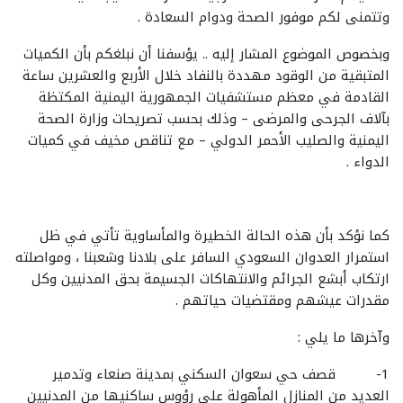
وتتمنى لكم موفور الصحة ودوام السعادة .
وبخصوص الموضوع المشار إليه .. يؤسفنا أن نبلغكم بأن الكميات
المتبقية من الوقود مهددة بالنفاد خلال الأربع والعشرين ساعة
القادمة في معظم مستشفيات الجمهورية اليمنية المكتظة
بآلاف الجرحى والمرضى – وذلك بحسب تصريحات وزارة الصحة
اليمنية والصليب الأحمر الدولي – مع تناقص مخيف في كميات
الدواء .
كما نؤكد بأن هذه الحالة الخطيرة والمأساوية تأتي في ظل
استمرار العدوان السعودي السافر على بلادنا وشعبنا ، ومواصلته
ارتكاب أبشع الجرائم والانتهاكات الجسيمة بحق المدنيين وكل
مقدرات عيشهم ومقتضيات حياتهم .
وآخرها ما يلي :
1- قصف حي سعوان السكني بمدينة صنعاء وتدمير
العديد من المنازل المأهولة على رؤوس ساكنيها من المدنيين