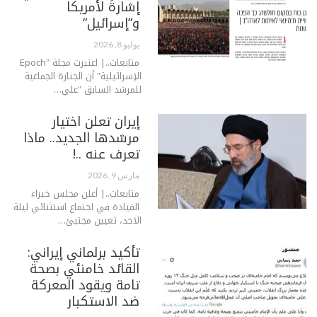
إشارةً لأمريكا
و”إسرائيل”
يوليو 8, 2026
متابعات..| اعتبرت مجلة "Epoch
الإسرائيلية" أن الجنازة الجماعية
للمرشد السابق "علي…
إيران تعلن اختيار
مرشدها الجديد.. ماذا
تعرف عنه ..!
مارس 9, 2026
متابعات..| أعلن مجلس خبراء
القيادة في اجتماع استثنائي ليلة
الاحد، تعيين مجتبئ…
تأكيد برلماني إيراني:
القائد خامنئي بصحة
تامة ويقود المعركة
ضد الاستكبار