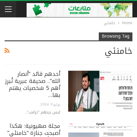
Home
خامنئي
Browsing Tag
خامنئي
أحدهم قائد “أنصار
الله”.. صحيفة عبرية تُبرِز
أهم 5 شخصيات يهتم
بها…
يوليو 9, 2026
ليس بينهم "ترامب"..
مجلة صهيونية: هكذا
أصبحت جنازة “خامنئي”