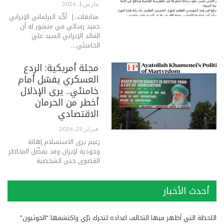
مارس 1, 2026
متابعات..| أكّـد البرلماني الإيراني
حميد رسائي في منشور له أن
القائد الإيراني السيد علي
الخامنئي…
مجلة أمريكية: الردع
العسكري يفشل أمام
خامنئي.. يرى الإذلال
أخطر من الحرمان
الاقتصادي
فبراير 25, 2026
زعيم يرى الاستسلام إهانة
وجودية لإيران وقد يفضّل المخاطر
القصوى حتى الشخصية
أحدث الأخبار
اللحظة التي أظهر فيها التحالف اعداده لتحرك برّي واكتشفها “الحوثيون”