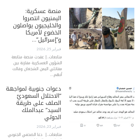
منصة عسكرية:
اليمنيون انتصروا
والخليجيون يواصلون
الخضوع لأمريكا
و”إسرائيل”…
فبراير 25, 2026
متابعات..| عقدت منصة متابعة
الشؤون العسكرية مقارنة بين
مقاتلي اليمن الشجعان وقالت
أنهم…
دعوات جنوبية لمواجهة
“الاحتلال السعوديّ
الصلف على طريقة
السيد” عبدالملك
الحوثي
فبراير 23, 2026
متابعات..| دعا الصحفي الجنوبي