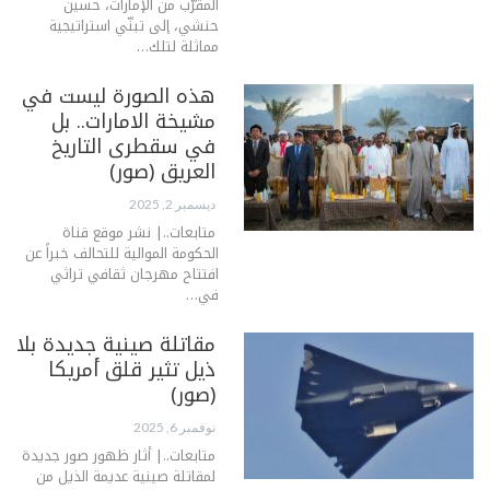
المقرّب من الإمارات، حسين
حنشي، إلى تبنّي استراتيجية
مماثلة لتلك…
هذه الصورة ليست في
مشيخة الامارات.. بل
في سقطرى التاريخ
العريق (صور)
ديسمبر 2, 2025
متابعات..| نشر موقع قناة
الحكومة الموالية للتحالف خبراً عن
افتتاح مهرجان ثقافي تراثي
في…
مقاتلة صينية جديدة بلا
ذيل تثير قلق أمريكا
(صور)
نوفمبر 6, 2025
متابعات..| أثار ظهور صور جديدة
لمقاتلة صينية عديمة الذيل من