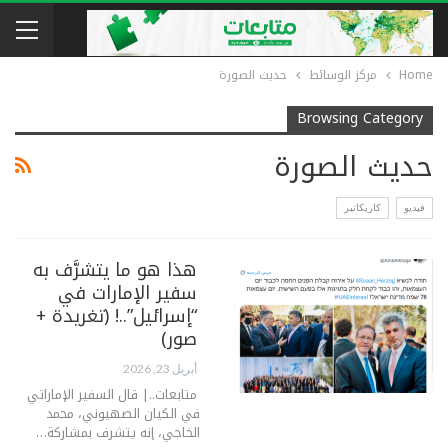
Home
مركز الوسائط
حديث الصورة
Browsing Category
حديث الصورة
فيديو
كاريكاتير
هذا هو ما يتشرَّف به
سفير الإمارات في
“إسرائيل”..! (تغريدة +
صور)
أبريل 23, 2026
متابعات..| قال السفير الإماراتي
في الكيان الصهيوني، محمد
الخاجي، إنه يتشرف بمشاركة…