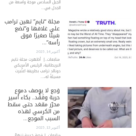
الجيل السادس موجة واسعة من
الجدل في…
مجلة “تايم” تهين ترامب
على غلافها و”تضع
شيئًا صغيرًا فوق
رأسه”…
أكتوبر 14, 2025
متابعات..| أظهرت مجلة تايم
البريطانية، الرئيس الأمريكي
دونالد ترامب بطريقة اعتُبرت
مسيئةً له،…
وَجع لا يوصف دموع
حرية وفَقْد.. بكاء أسير
محرّر مقعَد حتى سقط
من الكرسي لهذه
السبب الموجع…
أكتوبر 13, 2025
متابعات..| قصة خبرية تنهارُ