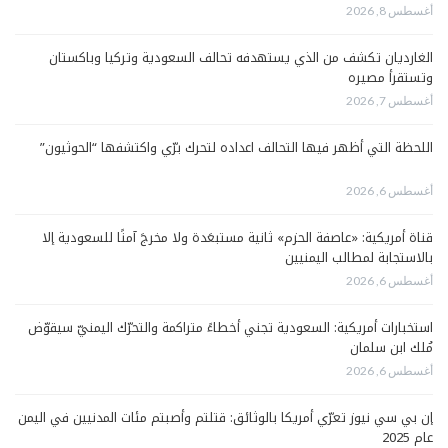
أغسطس 8, 2026
الغارديان تكشف من الذي يستهدفه تحالف السعودية وتركيا وباكستان
وتستقرأ مصيره
أغسطس 7, 2026
اللحظة التي أظهر فيها التحالف اعداده لتحرك برّي واكتشفها “الحوثيون”
أغسطس 6, 2026
قناة أمريكية: «عاصفة الحزم» ثانية مستبعَدة ولا مخرجَ آمنًا للسعودية إلا
بالاستجابة لمطالب اليمنيين
أغسطس 6, 2026
استخبارات أمريكية: السعودية تجني أخطاءً متراكمة والتحرّك اليمنيّ سيقوّض
مُلك ابن سلمان
أغسطس 6, 2026
إن بي سي نيوز تعرّي أمريكا بالوثائق: قتلتم وأصبتم مئات المدنيين في اليمن
عام 2025