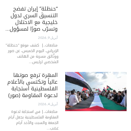
“حنظلة” إيران تفضح
التنسيقَ السري لدول
خليجية مع الاحتلال
وتسرّب صورًا لمسؤول…
أبريل 9, 2026
متابعات..| كشف موقع "حنظلة"
الإيراني، اليوم الخميس، عن صور
ووثّائق مسربة من الهاتف
الشخصي لرئيس…
المهرة ترفع صوتها
عالياً وتكتسي بالأعلام
الفلسطينية استجابة
لدعوة المقاومة (صور)
أبريل 4, 2026
متابعات..| في استجابة لدعوة
المقاومة الفلسطينية بجعل أيام
الجمعة والسبت والأحد أيام
غضب…