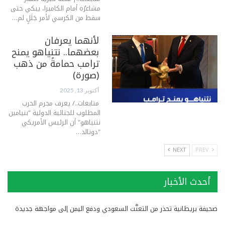
مشاعرُه أمام الكاميرا، يبكي حتى
سقط من الكرسي لأمر جَلَلٍ لم…
لأنهما يعرفان
بعضهما.. نتنياهو يمنح
ترامب حمامةً من ذهب
(صورة)
أكتوبر 13, 2025
متابعات../ يعرف مجرم الحرب
المطلوب للجنائية الدولية "بنيامين
نتنياهو" أن الرئيس الأمريكي
"دونالد…
NEXT
PREV
أحدث الأخبار
صحيفة بريطانية تحذر من التعنُّت السعودي ودفع اليمن إلى مواجهة جديدة