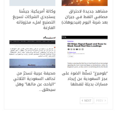
مشاهد جديدة لاحتراق
وكالة أمريكية: جيشُنا
مصافي النفط في جيزان
يستجدي الشركات تسريعَ
بعد ضربة اليوم (فيديوهات)
التصنيع لملء مخزوناته
الفارغة
“بلومبرغ” تسلّط الضوءَ على
صحيفة عربية تسخرُ من
عجز السعودية عن إيجاد
تحالف السعودية الثلاثي
مسارات بديلة لنفطها
“الباحث عن مالها” وهل
سيطلق…
NEXT
PREV