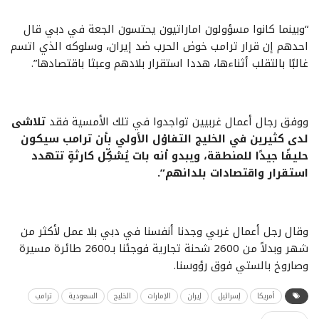
“وبينما كانوا مسؤولون اماراتيون يحتسون الجعة في دبي قال
احدهم إن قرار ترامب خوض الحرب ضد إيران، وسلوكه الذي اتسم
غالبًا بالتقلب أثناءها، هددا استقرار بلادهم وعبثا باقتصادها”.
ووفق رجال أعمال غربيين تواجدوا في تلك الأمسية فقد
تلاشى
لدى كثيرين في الخليج التفاؤل الأولي بأن ترامب سيكون
حليفًا جيدًا للمنطقة، ويبدو أنه بات يُشكِّل كارثةٍ تتهدد
استقرار واقتصادات بلدانهم”.
وقال رجل أعمال غربي وجدنا أنفسنا في دبي بلا عمل لأكثر من
شهر وبدلاً من 2600 شحنة تجارية فوجئنا بـ2600 طائرة مسيرة
وصاروخ بالستي فوق رؤوسنا.
أمريكا
إسرائيل
إيران
الإمارات
الخليج
السعودية
ترامب