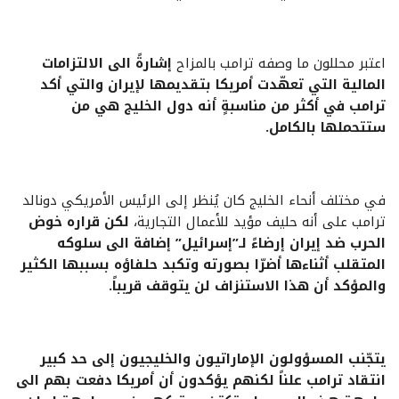
اعتبر محللون ما وصفه ترامب بالمزاح
إشارةً الى الالتزامات
المالية التي تعهّدت أمريكا بتقديمها لإيران والتي أكد
ترامب في أكثر من مناسبةٍ أنه دول الخليج هي من
ستتحملها بالكامل.
في مختلف أنحاء الخليج كان يُنظر إلى الرئيس الأمريكي دونالد
ترامب على أنه حليف مؤيد للأعمال التجارية،
لكن قراره خوض
الحرب ضد إيران إرضاءً لـ”إسرائيل” إضافة الى سلوكه
المتقلب أثناءها أضرّا بصورته وتكبد حلفاؤه بسببها الكثير
والمؤكد أن هذا الاستنزاف لن يتوقف قريباً.
يتجّنب المسؤولون الإماراتيون والخليجيون إلى حد كبير
انتقاد ترامب علناً لكنهم يؤكدون أن أمريكا دفعت بهم الى