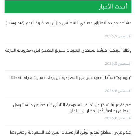
أحدث الأخبار
مشاهد جديدة لاحتراق مصافي النفط في جيزان بعد ضربة اليوم (فيديوهات)
أغسطس 9, 2026
وكالة أمريكية: جيشُنا يستجدي الشركات تسريعَ التصنيع لملء مخزوناته الفارغة
أغسطس 8, 2026
“بلومبرغ” تسلّط الضوءَ على عجز السعودية عن إيجاد مسارات بديلة لنفطها
أغسطس 8, 2026
صحيفة عربية تسخرُ من تحالف السعودية الثلاثي “الباحث عن مالها” وهل
سيطلق رصاصةً لأجل حصار بن سلمان
أغسطس 8, 2026
إعلام غربي: مقاطع فيديو توثّق آثار عمليات اليمن ضد السعودية وحشودها