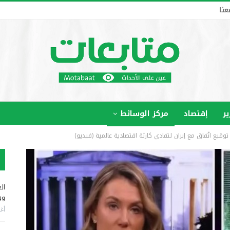
عنا
ير
إقتصاد
مركز الوسائط
توقيع اتّفاق مع إيران لتفادي كارثة اقتصادية عالمية (فيديو)
ال
وب
أغس