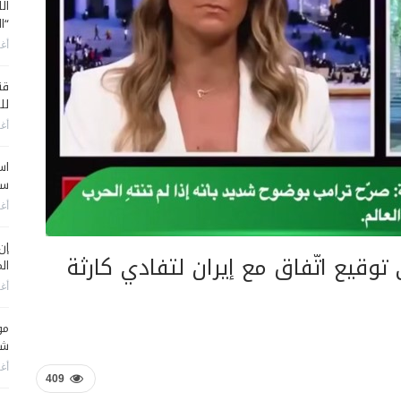
ال
“ا
أغس
قن
لل
أغس
اس
سي
أغس
إن
 توقيع اتّفاق مع إيران لتفادي كارثة
الم
أغس
مو
شم
أغس
409