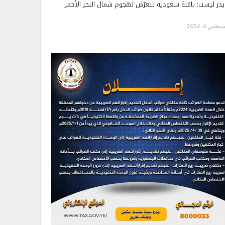
يدز ليست: ناقلة سعودية تتعرّض لهجوم شمال البحر الأحمر
طس 6, 2026