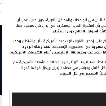
لو
أغس
ية البارز في الجامعات والمحافل الغربية، جون ميرشايمر، أن
ي بأن استمرارَ الحرب العسكرية مع إيران كان سيقود حتمًا
فّة أسواق العالم دون استثناء.
 على إحدى القنوات الإعلامية الأمريكية ، أن واشنطن
وجدت
ق تسوية
مع الجمهورية الإسلامية،
تحت وطأة الردود
ا الدفاعية وحلفائها الإقليميين أمام الهجمات الأمريكية
.
راجعًا استراتيجيًّا كَبيرًا يضر بالمصالح والسُّمعة الأمريكية من
كل كامل ومباشر في مصلحة إيران ويعزز نفوذَها كقوة
ُ المنتصِر في كل الحروب.