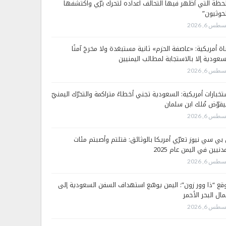
لحظة التي أظهر فيها التحالف اعداده لتحرك برّي واكتشفها
لحوثيون”
طس 6, 2026
اة أمريكية: «عاصفة الحزم» ثانية مستبعَدة ولا مخرجَ آمنًا
سعودية إلا بالاستجابة لمطالب اليمنيين
طس 6, 2026
تخبارات أمريكية: السعودية تجني أخطاءً متراكمة والتحرّك اليمنيّ
قوّض مُلك ابن سلمان
طس 6, 2026
 بي سي نيوز تعرّي أمريكا بالوثائق: قتلتم وأصبتم مئات
دنيين في اليمن عام 2025
طس 6, 2026
قع “ذا وور زون”: اليمن يوسّع استهداف السفن السعودية إلى
ال البحر الأحمر
طس 6, 2026