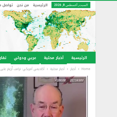
الرئيسية
من نحن
تواصل م
السبت, أغسطس 8, 2026
الرئيسية
أخبار محلية
عربي ودولي
تقار
Home
أخبار
أخبار محلية
أكاديمي أمريكي: ترامب أُرغِمَ على 