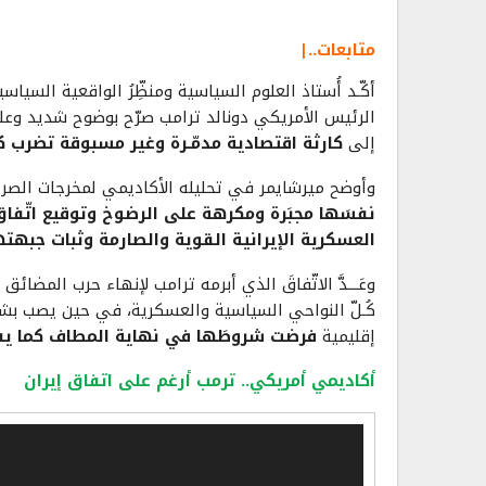
متابعات..|
أكّـد أُستاذ العلوم السياسية ومنظِّرُ الواقعية السياس
الرئيس الأمريكي دونالد ترامب صرّح بوضوح شديد وعلن
إلى
كارثة اقتصادية مدمّـرة وغير مسبوقة تضرب كا
وأوضح ميرشايمر في تحليله الأكاديمي لمخرجات الصراع
نفسَها مجبَرة ومكرهة على الرضوخ وتوقيع اتّفا
العسكرية الإيرانية القوية والصارمة وثبات جبهته
وعَـــدَّ الاتّفاقَ الذي أبرمه ترامب لإنهاء حرب المضائق ت
كُـلّ النواحي السياسية والعسكرية، في حين يصب بش
إقليمية
فرضت شروطَها في نهاية المطاف كما يفعل
أكاديمي أمريكي.. ترمب أرغم على اتفاق إيران
مشغل
الفيديو