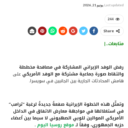
Last updated
يونيو 21, 2026
244
Share
متابعات..|
رفض الوفد الإيراني المشاركة في مصافحة مخططة
والتقاط صورة جماعية مشتركة مع الوفد الأمريكي
على
هامش المحادثات الجارية بين الجانبين في سويسرا.
وتمثّل هذه الخطوة الإيرانية صفعةً جديدةً لرغبة “ترامب”
في استغلالها في مواجهة معارض الاتفاق في الداخل
الأمريكي الموالين للوبي الصهيوني لا سيما بين أعضاء
حزبه الجمهوري، وفقاً لـ
موقع روسيا اليوم
.