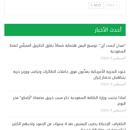
NEXT
PREV
أحدث الأخبار
“ميدل آيست آي”: توسيع اليمن هجماتِه شمالاً يغلِق الطريقَ المتبقّي لنفط
السعودية
أغسطس 9, 2026
جنود البحرية الأمريكية يعذّبون فوق حاملات الطائرات وترامب ووزير حربه
يتباهيان بحصار إيران
أغسطس 9, 2026
لماذا تجنبت وزارة الطاقة السعودية ذكر سبب حريق مصفاة “أرامكو” فجر
اليوم
أغسطس 9, 2026
التلغراف: الإحباط يصيب اليمنيين بعد 4 سنوات من الجمود ولديهم الكثير
ليكسبوه من مواجهة جديدة