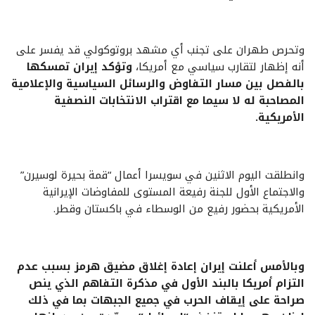
وتحرص طهران على تجنب أي مشهد بروتوكولي قد يفسر على
أنه إظهار لتقارب سياسي مع أمريكا،
وتؤكد إيران تمسكها
بالفصل بين مسار التفاوض والرسائل السياسية والإعلامية
المصاحبة له لا سيما مع اقتراب الانتخابات النصفية
الأمريكية.
وانطلقت اليوم الاثنين في سويسرا أعمال “قمة بحيرة لوسيرن”
والاجتماع الأول للجنة رفيعة المستوى للمفاوضات الإيرانية
الأمريكية بحضور رفيع من الوسطاء في باكستان وقطر.
وبالأمس أعلنت إيران إعادة إغلاق مضيق هرمز بسبب عدم
التزام أمريكا بالبند الأول في مذكرة التفاهم الذي ينص
صراحة على إيقاف الحرب في جميع الجبهات بما في ذلك