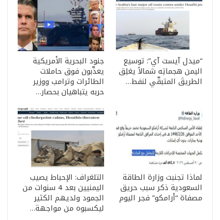
“ميدل آيست آي”: توسيع
جنود البحرية الأمريكية
اليمن هجماتِه شمالاً يغلِق
يعذّبون فوق حاملات
الطريقَ المتبقّي لنفط…
الطائرات وترامب ووزير
حربه يتباهيان بحصار…
لماذا تجنبت وزارة الطاقة
التلغراف: الإحباط يصيب
السعودية ذكر سبب حريق
اليمنيين بعد 4 سنوات من
مصفاة “أرامكو” فجر اليوم
الجمود ولديهم الكثير
ليكسبوه من مواجهة…