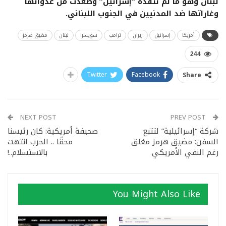
لبنان وهو ما لم تنفذه “إسرائيل” وصعّدت من عدوانها
وغاراتها ضد المدنيين في الجنوب اللبناني.
أمريكا
إسرائيل
إيران
ترامب
سويسرا
لبنان
مضيق هرمز
244
Twitter
Facebook
Share
NEXT POST
PREV POST
شركة “إسرائيلية” لتتبع
صحيفة أمريكية: كان رئيسنا
السفن: مضيق هرمز مغلق
محقًا .. الحرب انتهت
رغم النفي الأمريكي
بالاستسلام..!
You Might Also Like