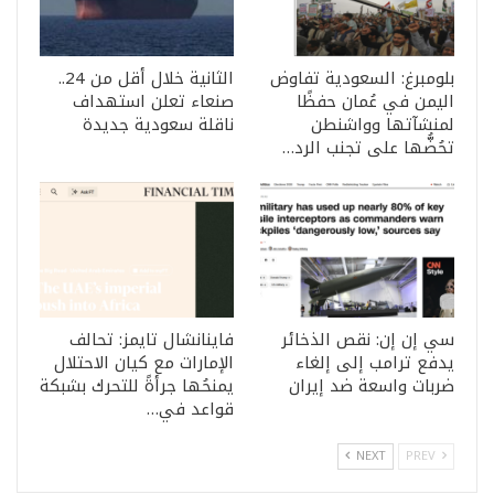
بلومبرغ: السعودية تفاوض
الثانية خلال أقل من 24..
اليمن في عُمان حفظًا
صنعاء تعلن استهداف
لمنشآتها وواشنطن
ناقلة سعودية جديدة
تحُضُّها على تجنب الرد…
سي إن إن: نقص الذخائر
فاينانشال تايمز: تحالف
يدفع ترامب إلى إلغاء
الإمارات مع كيان الاحتلال
ضربات واسعة ضد إيران
يمنحُها جرأةً للتحرك بشبكة
قواعد في…
NEXT
PREV