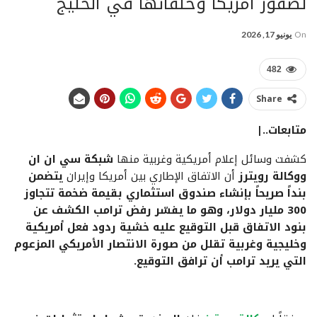
لصقور أمريكا وحلفائها في الخليج
On
يونيو 17, 2026
482
Share
متابعات..|
كشفت وسائل إعلام أمريكية وغربية منها
شبكة سي ان ان
ووكالة رويترز
أن الاتفاق الإطاري بين أمريكا وإيران
يتضمن
بنداً صريحاً بإنشاء صندوق استثماري بقيمة ضخمة تتجاوز
300 مليار دولار، وهو ما يفسّر رفض ترامب الكشف عن
بنود الاتفاق قبل التوقيع عليه خشية ردود فعل أمريكية
وخليجية وغربية تقلل من صورة الانتصار الأمريكي المزعوم
التي يريد ترامب أن ترافق التوقيع.