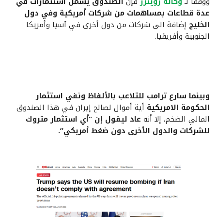
ووفقاً لـ
وكالة رويترز
فإن
الصندوق يشمل استثمارات في
عدة قطاعات بمساهمات من شركات أمريكية وفي دول
الخليج
إضافة الى شركات من دول أخرى في آسيا وأمريكا
الجنوبية وأفريقيا.
وبينما سارع ترامب للتلاعب بالألفاظ ونفي استثمار
الحكومة الامريكية
أية أموال لصالح إيران في هذا الصندوق
المالي الضخم، إلا أنه
عاد ليقول إن “أي استثمار متروك
للشركات والدول الأخرى دون ضغط أمريكي”.