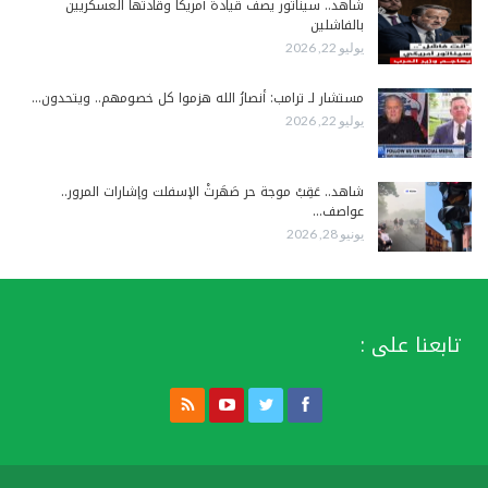
شاهد.. سيناتور يصف قيادة أمريكا وقادتها العسكريين
بالفاشلين
يوليو 22, 2026
مستشار لـ ترامب: أنصارُ الله هزموا كل خصومهم.. ويتحدون…
يوليو 22, 2026
شاهد.. عَقِبْ موجة حر صَهَرتْ الإسفلت وإشارات المرور..
عواصف…
يونيو 28, 2026
تابعنا على :