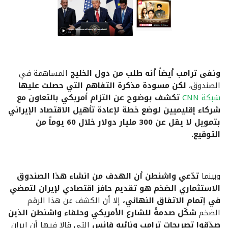
ونفى ترامب أيضاً أنه طلب من دول الخليج
المساهمة في
الصندوق،
لكن مسودة مذكرة التفاهم التي حصلت عليها
شبكة CNN
تكشف بوضوح عن التزام أمريكي بالتعاون مع
شركاء إقليميين لوضع خطة لإعادة تأهيل الاقتصاد الإيراني
بتمويل لا يقل عن 300 مليار دولار خلال 60 يوماً من
التوقيع.
وبينما
تدّعي واشنطن أن الهدف من انشاء هذا الصندوق
الاستثماري الضخم هو تقديم حافز اقتصادي لإيران لتمضي
في إتمام الاتفاق النهائي،
إلا أن الكشف عن هذا الرقم
الضخم
شكّل صدمةً للشارع الأمريكي وحلفاء واشنطن الذين
صدّقوا تصريحات ترامب ونائبه فانس
التي قالا فيها أن إيران