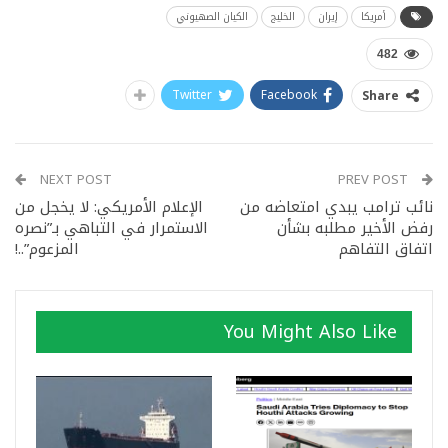
أمريكا
إيران
الخليج
الكيان الصهيوني
482
Twitter
Facebook
Share
NEXT POST
PREV POST
نائب ترامب يبدي امتعاضه من
الإعلام الأمريكي: لا يخجل من
رفض الأخير مطلبه بشأن
الاستمرار في التباهي بـ”نصره
اتفاق التفاهم
المزعوم”..!
You Might Also Like