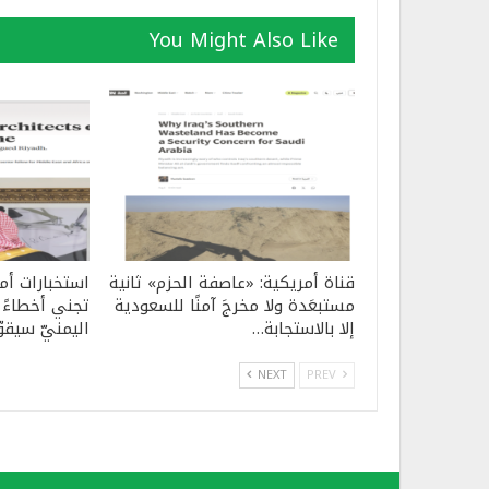
You Might Also Like
قناة أمريكية: «عاصفة الحزم» ثانية
استخبارات أم
مستبعَدة ولا مخرجَ آمنًا للسعودية
تجني أخطاءً 
إلا بالاستجابة…
اليمنيّ سيقو
NEXT
PREV