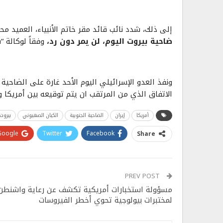
إلى ذلك، شدد نائب قائد مقر خاتم الأنبياء، العميد 
ضاحية بيروت اليوم، لن يمر دون رد،
وفقاً لوكالة “ف
ونفذ العدو الإسرائيلي اليوم الأحد غارة على الضاحي
الاتفاق الذي من المرتقب ان يتم توقيعه بين أمريكا وإيران في أي
أمريكا
إيران
الضاحية الجنوبية
الكيان الصهيوني
بيروت
Google+
Twitter
Facebook
Share
PREV POST
مسؤولة استخبارات أمريكية تكشف عن رعاية واشنطن
لمختبرات بيولوجية تحوي أخطر الفيروسات