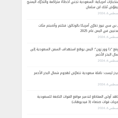
تخبارات أمريكية: السعودية تجني أخطاءً متراكمة والتحرّك اليمنيّ
قوّض مُلك ابن سلمان
طس 6, 2026
 بي سي نيوز تعرّي أمريكا بالوثائق: قتلتم وأصبتم مئات
دنيين في اليمن عام 2025
طس 6, 2026
قع “ذا وور زون”: اليمن يوسّع استهداف السفن السعودية إلى
ال البحر الأحمر
طس 6, 2026
يدز ليست: ناقلة سعودية تتعرّض لهجوم شمال البحر الأحمر
طس 6, 2026
هد أولى المقاطع لتدمير مواقع القوات التابعة للسعودية
بات قوات صنعاء (3 فيديوهات)
طس 6, 2026