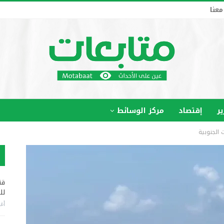
معنا
ير
إقتصاد
مركز الوسائط
 الجنوبية
قن
لل
أغس