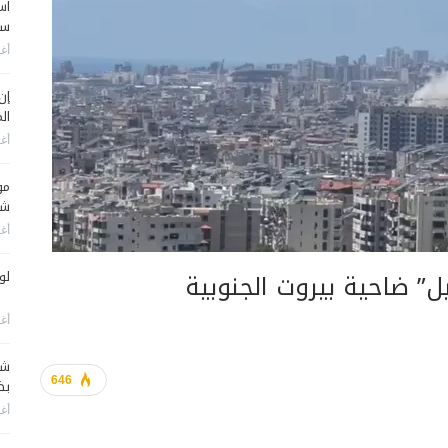
اس
سي
أغس
إن
الم
أغس
مو
شم
أغس
ل” ضاحية بيروت الجنوبية
لو
أغس
شا
646
بضر
أغس