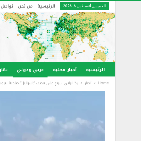
الرئيسية
من نحن
تواصل 
الخميس, أغسطس 6, 2026
الرئيسية
أخبار محلية
عربي ودولي
تقار
Home
أخبار
ردّ إيراني سريع على قصف “إسرائيل” ضاحية بيروت