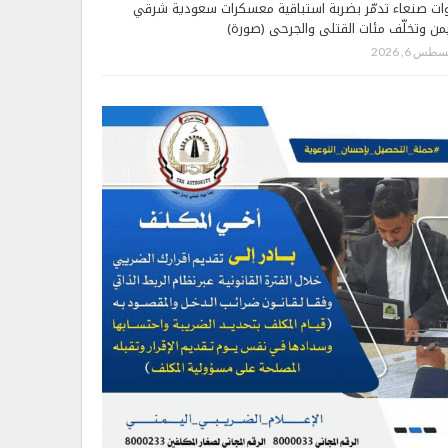
ات صنعاء تدمّر بضربة استباقية معسكرات سعودية شرقي
يمن وتخلّف مئات القتلى والجرحى (صورة)
طس 6, 2026