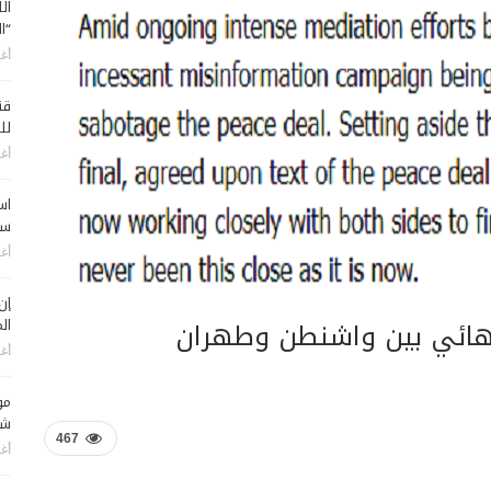
ال
“ا
أغس
قن
لل
أغس
اس
سي
أغس
إن
لنهائي بين واشنطن وطهران
الم
أغس
مو
شم
467
أغس