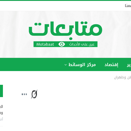
عنا
ير
إقتصاد
مركز الوسائط
نطن وطهران
ال
وب
أغس