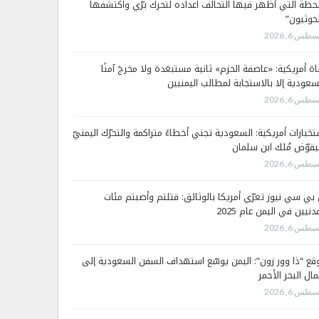
لحظة التي أظهر فيها التحالف اعداده لتحرك برّي واكتشفها
لحوثيون”
طس 6, 2026
اة أمريكية: «عاصفة الحزم» ثانية مستبعَدة ولا مخرجَ آمنًا
سعودية إلا بالاستجابة لمطالب اليمنيين
طس 6, 2026
تخبارات أمريكية: السعودية تجني أخطاءً متراكمة والتحرّك اليمنيّ
قوّض مُلك ابن سلمان
طس 6, 2026
 بي سي نيوز تعرّي أمريكا بالوثائق: قتلتم وأصبتم مئات
دنيين في اليمن عام 2025
طس 6, 2026
قع “ذا وور زون”: اليمن يوسّع استهداف السفن السعودية إلى
ال البحر الأحمر
طس 6, 2026