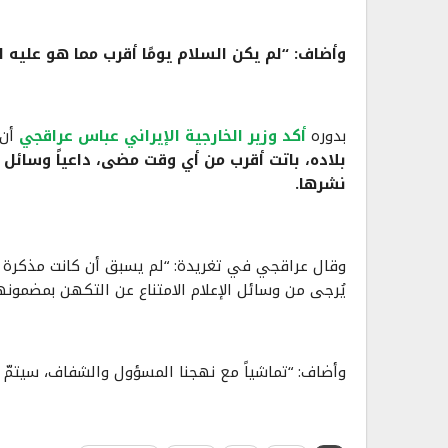
وأضاف: “لم يكن السلام يومًا أقرب مما هو عليه ال
بدوره
أكد وزير الخارجية الإيراني عباس عراقجي
أن
بلاده، باتت أقرب من أي وقت مضى، داعياً وسائل 
نشرها.
وقال عراقجي في تغريدة: “لم يسبق أن كانت مذكرة تفاهم
يُرجى من وسائل الإعلام الامتناع عن التكهن بمضمونها
وأضاف: “تماشياً مع نهجنا المسؤول والشفاف، سيتمّ 