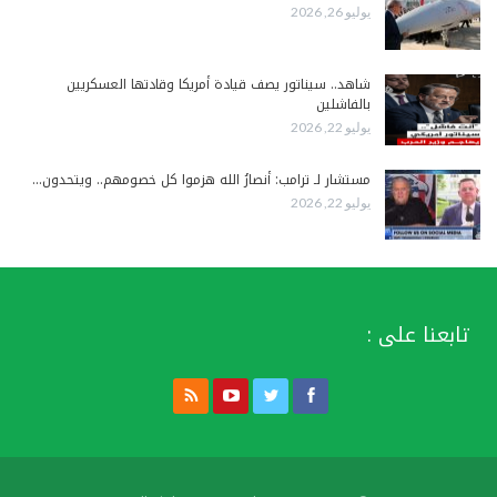
يوليو 26, 2026
شاهد.. سيناتور يصف قيادة أمريكا وقادتها العسكريين
بالفاشلين
يوليو 22, 2026
مستشار لـ ترامب: أنصارُ الله هزموا كل خصومهم.. ويتحدون…
يوليو 22, 2026
تابعنا على :