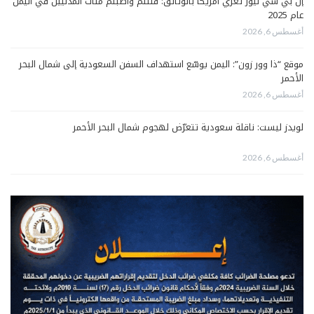
إن بي سي نيوز تعرّي أمريكا بالوثائق: قتلتم وأصبتم مئات المدنيين في اليمن
عام 2025
أغسطس 6, 2026
موقع “ذا وور زون”: اليمن يوسّع استهداف السفن السعودية إلى شمال البحر
الأحمر
أغسطس 6, 2026
لويدز ليست: ناقلة سعودية تتعرّض لهجوم شمال البحر الأحمر
أغسطس 6, 2026