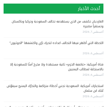
أحدث الأخبار
الغارديان تكشف من الذي يستهدفه تحالف السعودية وتركيا وباكستان
وتستقرأ مصيره
أغسطس 7, 2026
اللحظة التي أظهر فيها التحالف اعداده لتحرك برّي واكتشفها “الحوثيون”
أغسطس 6, 2026
قناة أمريكية: «عاصفة الحزم» ثانية مستبعَدة ولا مخرجَ آمنًا للسعودية إلا
بالاستجابة لمطالب اليمنيين
أغسطس 6, 2026
استخبارات أمريكية: السعودية تجني أخطاءً متراكمة والتحرّك اليمنيّ سيقوّض
مُلك ابن سلمان
أغسطس 6, 2026