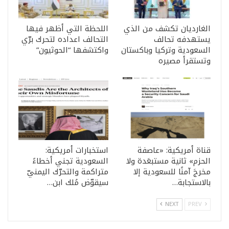
الغارديان تكشف من الذي
اللحظة التي أظهر فيها
يستهدفه تحالف
التحالف اعداده لتحرك برّي
السعودية وتركيا وباكستان
واكتشفها “الحوثيون”
وتستقرأ مصيره
قناة أمريكية: «عاصفة
استخبارات أمريكية:
الحزم» ثانية مستبعَدة ولا
السعودية تجني أخطاءً
مخرجَ آمنًا للسعودية إلا
متراكمة والتحرّك اليمنيّ
بالاستجابة…
سيقوّض مُلك ابن…
NEXT
PREV