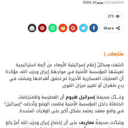
Last updated
يونيو 10, 2026
273
Share
متابعات..|
كشفت وسائلُ إعلام إسرائيلية الأربعاء عن أزمة استراتيجية
تعيشها المؤسسة الأمنية في مواجهة إيران وحزب الله، مؤكدة
أن العمليات العسكرية الأخيرة لم تحقق أهدافها وفشلت في
ردع طهران أو تغيير ميزان القوى.
وعَـــدَّت صحيفة
إسرائيل هيوم
أن الغطرسة والافتراضات
الخاطئة داخل المؤسسة الأمنية فاقمت الوضع وأدخلت “إسرائيل”
في واقع معقد يعتمد بشكل أكبر على الولايات المتحدة.
وشدّدت صحيفةُ
معاريف
على أن إخضاعَ إيران وحزب الله أمرٌ بالغ