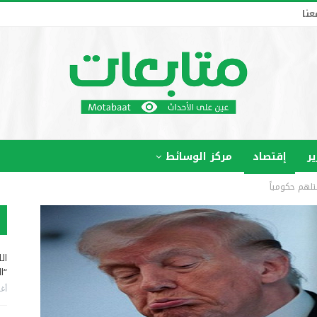
عنا
ير
إقتصاد
مركز الوسائط
لهم حكومياً
ال
“ا
أغس