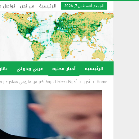
الرئيسية
من نحن
تواصل م
الجمعة, أغسطس 7, 2026
الرئيسية
أخبار محلية
عربي ودولي
تقار
Home
أخبار
أمريكا تخطط لسرقة أكثر من مليوني مهاجر عبر قت