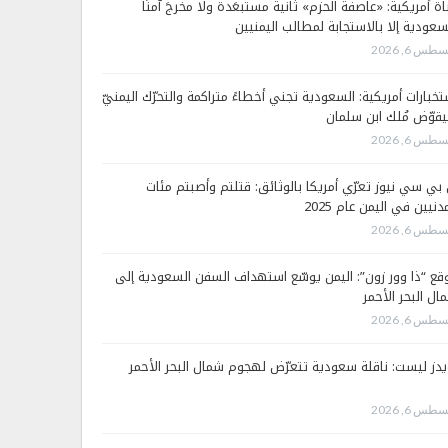
اة أمريكية: «عاصفة الحزم» ثانية مستبعَدة ولا مخرجَ آمنًا
سعودية إلا بالاستجابة لمطالب اليمنيين
طس 6, 2026
تخبارات أمريكية: السعودية تجني أخطاءً متراكمة والتحرّك اليمنيّ
قوّض مُلك ابن سلمان
طس 6, 2026
 بي سي نيوز تعرّي أمريكا بالوثائق: قتلتم وأصبتم مئات
دنيين في اليمن عام 2025
طس 6, 2026
قع “ذا وور زون”: اليمن يوسّع استهداف السفن السعودية إلى
ال البحر الأحمر
طس 6, 2026
يدز ليست: ناقلة سعودية تتعرّض لهجوم شمال البحر الأحمر
طس 6, 2026