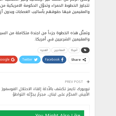
تتجاوز الخطوط الحمراء وتحوّل الحكومة الامريكية م
والمقيمين فيها حقوقهم بأساليب العصابات وبدون أي 
وتمثّل هذه الخطوة جزءاً من اجندة متكاملة من السي
والمقيمين الشرعيين في أمريكا.
أمريكا
المهاجرين
الهجرة
Google+
Twitter
Facebook
Share
PREV POST
نيويورك تايمز تكشف بالأدلة إلقاءَ الاحتلال الفوسفورَ
الأبيض المحرّم على لبنان.. مجرمٌ يجرِّئه التواطؤ
You Might Also Like