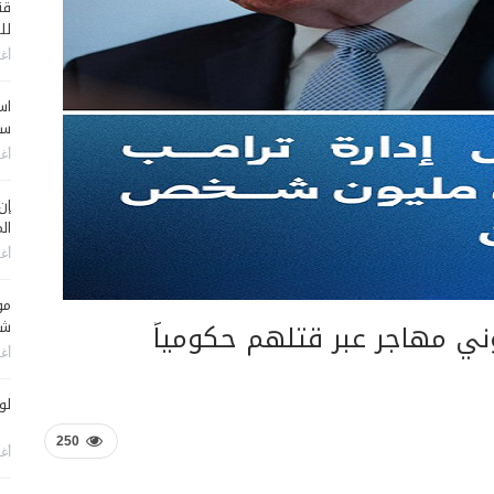
قن
لل
أغس
اس
سي
أغس
إن
الم
أغس
مو
ني مهاجر عبر قتلهم حكومياً
شم
أغس
لو
250
أغس