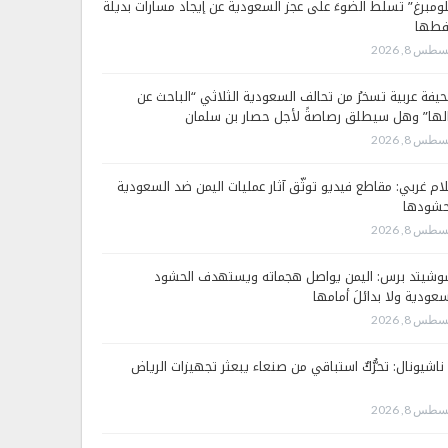
لومبرغ” تسلّط الضوءَ على عجز السعودية عن إيجاد مسارات بديلة
فطها
طس 8, 2026
يفة عربية تسخرُ من تحالف السعودية الثلاثي “الباحث عن
لها” وهل سيطلق رصاصةً لأجل حصار بن سلمان
طس 8, 2026
لام غربي: مقاطع فيديو توثّق آثار عمليات اليمن ضد السعودية
شودها
طس 8, 2026
وشيتد برس: اليمن يواصل هجماته ويستهدف الحشود
سعودية ولا بدائلَ أمامها
طس 8, 2026
 ناشيونال: تحرُّكٌ استباقي من صنعاء يبعثر تجهيزات الرياض
طس 8, 2026