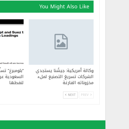
You Might Also Like
وكالة أمريكية: جيشُنا يستجدي
“بلومبرغ” تسل
الشركات تسريعَ التصنيع لملء
السعودية عن 
مخزوناته الفارغة
لنفطها
NEXT
PREV