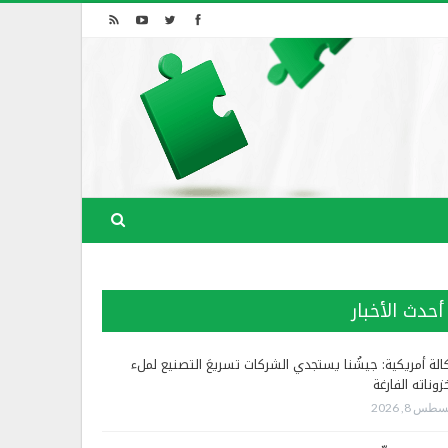
أحدث الأخبار
الة أمريكية: جيشُنا يستجدي الشركات تسريعَ التصنيع لملء
زوناته الفارغة
طس 8, 2026