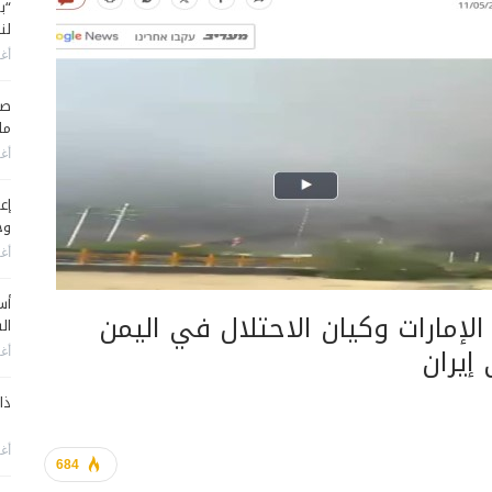
“ب
لن
أغس
صح
ما
أغس
إع
وح
أغس
أس
الإمارات وكيان الاحتلال في اليمن
ال
إيران
أغس
ذا
أغس
684