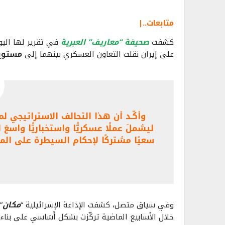
متابعات..|
كشفت
صحيفة “معاريف” العبرية
في تقرير لها اليوم
على إيران نقلت التعاون العسكري بينهما إلى
مستويا
وأكّـد أن هذا التحالف الاستراتيجي لم
ليشملَ عملًا عسكريًّا واستخباريًّا واس
سعيًا مشتركًا لإحكام السيطرة على ال
وفي سياق متصل، كشفت الإذاعة الإسرائيلية “
مكان
”
خلال الأسابيع الماضية تركّزت بشكل أَسَاسي على بناء