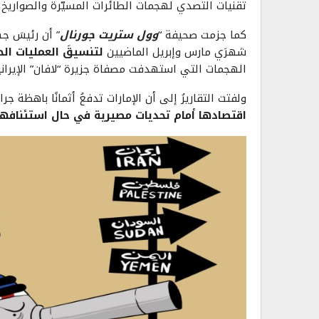
تقنيات التصدي لهجمات الطائرات المسيّرة والصواريخ ا
كما جزمت صحيفة “
وول ستريت جورنال
” أن رئيسَ جه
شهرَي مارس وإبريل الماضيين
لتنسيقَ العمليات ال
الهجمات التي استهدفت مصفاة جزيرة “لافان” الإيران
ولفتت التقاريرُ إلى أن الإمارات تدفعُ أثمانًا باهظة ج
اقتصادها أمام تحديات مصيرية في حال استئنافها