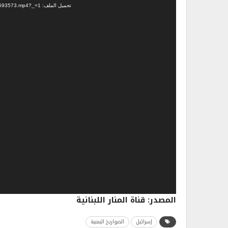
تحميل الملف: https://www.motabaat.com/wp-content/uploads/2025/07/document_5787153953854593573.mp4?_=1
المصدر: قناة المنار اللبنانية
إسرائيل
الصواريخ اليمنية