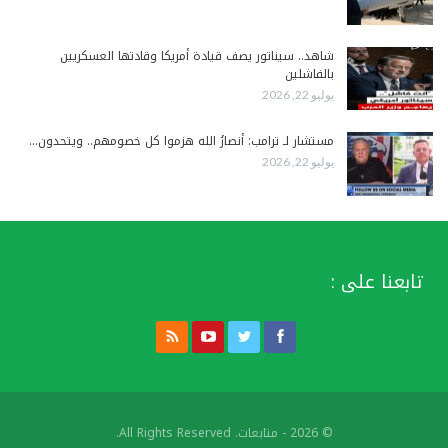
شاهد.. سيناتور يصف قيادة أمريكا وقادتها العسكريين
بالفاشلين
يوليو 22, 2026
مستشار لـ ترامب: أنصارُ الله هزموا كل خصومهم.. ويتحدون…
يوليو 22, 2026
تابعنا على :
© 2026 - متابعات. All Rights Reserved.