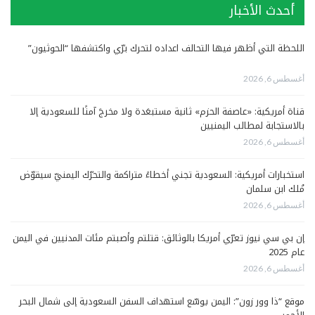
أحدث الأخبار
اللحظة التي أظهر فيها التحالف اعداده لتحرك برّي واكتشفها “الحوثيون”
أغسطس 6, 2026
قناة أمريكية: «عاصفة الحزم» ثانية مستبعَدة ولا مخرجَ آمنًا للسعودية إلا
بالاستجابة لمطالب اليمنيين
أغسطس 6, 2026
استخبارات أمريكية: السعودية تجني أخطاءً متراكمة والتحرّك اليمنيّ سيقوّض
مُلك ابن سلمان
أغسطس 6, 2026
إن بي سي نيوز تعرّي أمريكا بالوثائق: قتلتم وأصبتم مئات المدنيين في اليمن
عام 2025
أغسطس 6, 2026
موقع “ذا وور زون”: اليمن يوسّع استهداف السفن السعودية إلى شمال البحر