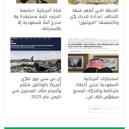
اللحظة التي أظهر فيها
قناة أمريكية: «عاصفة
التحالف اعداده لتحرك برّي
الحزم» ثانية مستبعَدة ولا
واكتشفها “الحوثيون”
مخرجَ آمنًا للسعودية إلا
بالاستجابة…
استخبارات أمريكية:
إن بي سي نيوز تعرّي
السعودية تجني أخطاءً
أمريكا بالوثائق: قتلتم
متراكمة والتحرّك اليمنيّ
وأصبتم مئات المدنيين في
سيقوّض مُلك ابن…
اليمن عام 2025
NEXT
PREV