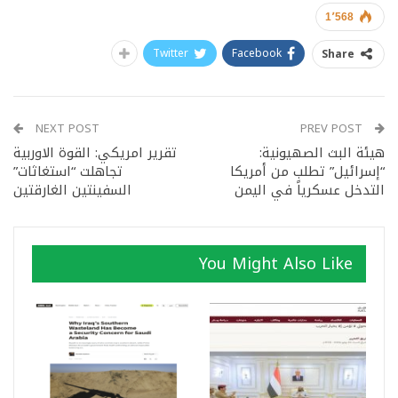
1٬568
Twitter
Facebook
Share
NEXT POST
PREV POST
هيئة البث الصهيونية:
تقرير امريكي: القوة الاوربية
“إسرائيل” تطلب من أمريكا
تجاهلت “استغاثات”
التدخل عسكرياً في اليمن
السفينتين الغارقتين
You Might Also Like