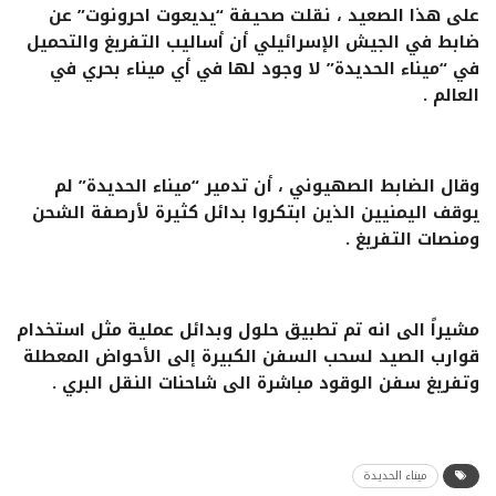
على هذا الصعيد ، نقلت صحيفة “يديعوت احرونوت” عن
ضابط في الجيش الإسرائيلي أن أساليب التفريغ والتحميل
في “ميناء الحديدة” لا وجود لها في أي ميناء بحري في
العالم .
وقال الضابط الصهيوني ، أن تدمير “ميناء الحديدة” لم
يوقف اليمنيين الذين ابتكروا بدائل كثيرة لأرصفة الشحن
ومنصات التفريغ .
مشيراً الى انه تم تطبيق حلول وبدائل عملية مثل استخدام
قوارب الصيد لسحب السفن الكبيرة إلى الأحواض المعطلة
وتفريغ سفن الوقود مباشرة الى شاحنات النقل البري .
ميناء الحديدة