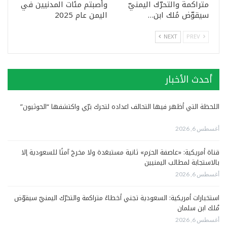
متراكمة والتحرّك اليمنيّ
وأصبتم مئات المدنيين في
سيقوّض مُلك ابن…
اليمن عام 2025
NEXT
PREV
أحدث الأخبار
اللحظة التي أظهر فيها التحالف اعداده لتحرك برّي واكتشفها “الحوثيون”
أغسطس 6, 2026
قناة أمريكية: «عاصفة الحزم» ثانية مستبعَدة ولا مخرجَ آمنًا للسعودية إلا
بالاستجابة لمطالب اليمنيين
أغسطس 6, 2026
استخبارات أمريكية: السعودية تجني أخطاءً متراكمة والتحرّك اليمنيّ سيقوّض
مُلك ابن سلمان
أغسطس 6, 2026