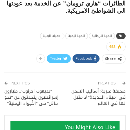
الطائرات “هاري ترومان” عن الخدمة بعد عودتها
الى الشواطئ الامريكية.
البحرية البريطانية
البحرية اليمنية
العمليات اليمنية
652
Twitter
Facebook
Share
NEXT POST
PREV POST
صحيفة عبرية: أساليب الشحن
“يديعوت احرنوت”.. طيارون
في “ميناء الحديدة” لا مثيل
إسرائيليون يتحدثون عن “تحدٍ
لها في العالم
قاتل” في “الأجواء اليمنية”
You Might Also Like