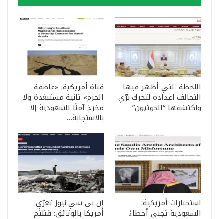
اللحظة التي أظهر فيها
قناة أمريكية: «عاصفة
التحالف اعداده لتحرك برّي
الحزم» ثانية مستبعَدة ولا
واكتشفها “الحوثيون”
مخرجَ آمنًا للسعودية إلا
بالاستجابة…
استخبارات أمريكية:
إن بي سي نيوز تعرّي
السعودية تجني أخطاءً
أمريكا بالوثائق: قتلتم