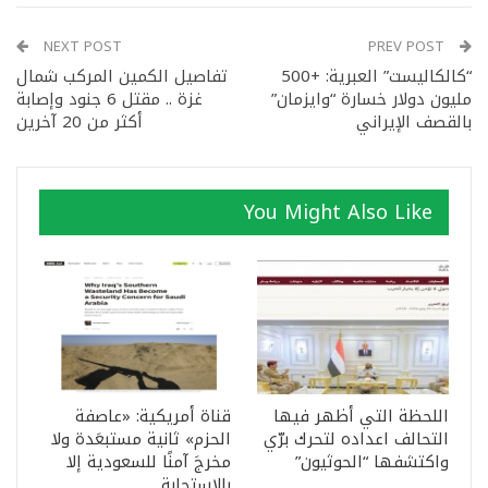
NEXT POST
PREV POST
“كالكاليست” العبرية: +500
تفاصيل الكمين المركب شمال
مليون دولار خسارة “وايزمان”
غزة .. مقتل 6 جنود وإصابة
بالقصف الإيراني
أكثر من 20 آخرين
You Might Also Like
اللحظة التي أظهر فيها
قناة أمريكية: «عاصفة
التحالف اعداده لتحرك برّي
الحزم» ثانية مستبعَدة ولا
واكتشفها “الحوثيون”
مخرجَ آمنًا للسعودية إلا
بالاستجابة…