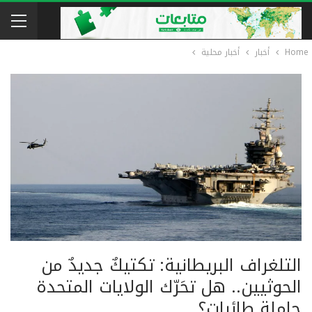
Home
أخبار
أخبار محلية
التلغراف البريطانية: تكتيكٌ جديدٌ من
الحوثيين.. هل تحَرّك الولايات المتحدة
حاملة طائرات؟