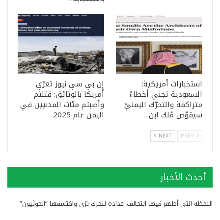
استخبارات أمريكية:
إن بي سي نيوز تعرّي
السعودية تجني أخطاءً
أمريكا بالوثائق: قتلتم
متراكمة والتحرّك اليمنيّ
وأصبتم مئات المدنيين في
سيقوّض مُلك ابن…
اليمن عام 2025
NEXT
PREV
أحدث الأخبار
اللحظة التي أظهر فيها التحالف اعداده لتحرك برّي واكتشفها “الحوثيون”