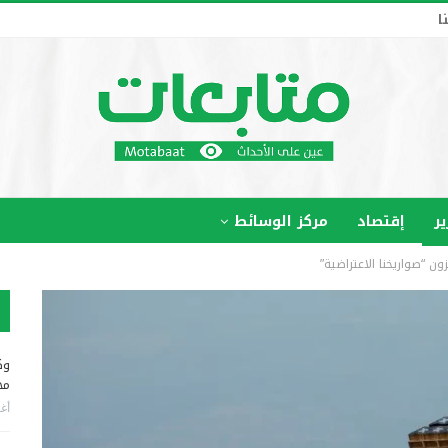
ا
ير
إقتصاد
مركز الوسائط
 “صواريخنا الاعتراضية”
وك
مخ
أغس