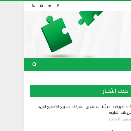
أحدث الأخبار
الة أمريكية: جيشُنا يستجدي الشركات تسريعَ التصنيع لملء
زوناته الفارغة
طس 8, 2026