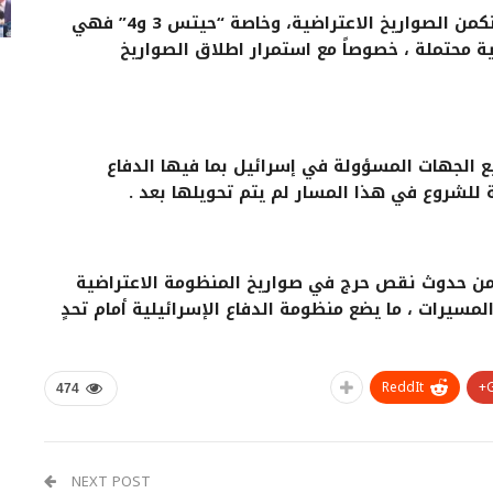
وفي صلب الخلاف الحالي بشأن تعويض المخزون تكمن الصواريخ الاعتراضية، وخاصة “حيتس 3 و4” فهي
 محتملة ، خصوصاً مع استمرار اطلاق الصواريخ
يع الجهات المسؤولة في إسرائيل بما فيها الدفاع
بة للشروع في هذا المسار لم يتم تحويلها بعد .
من حدوث نقص حرج في صواريخ المنظومة الاعتراضية
لمسيرات ، ما يضع منظومة الدفاع الإسرائيلية أمام تحدٍ
ReddIt
474
NEXT POST