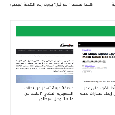
ة
هكذا تقصف “اسرائيل” بيروت رغم الهدنة (فيديو)
ّط الضوءَ على عجز
صحيفة عربية تسخرُ من تحالف
إيجاد مسارات بديلة
السعودية الثلاثي “الباحث عن
مالها” وهل سيطلق…