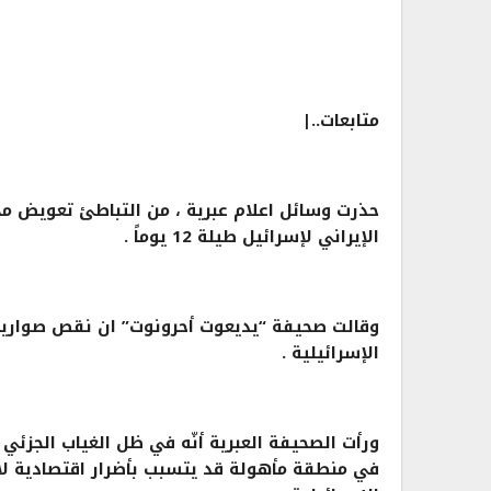
متابعات..|
حذرت وسائل اعلام عبرية ، من التباطئ تعويض م
الإيراني لإسرائيل طيلة 12 يوماً .
وقالت صحيفة “يديعوت أحرونوت” ان نقص صواريخ “
الإسرائيلية .
ورأت الصحيفة العبرية أنّه في ظل الغياب الجزئي