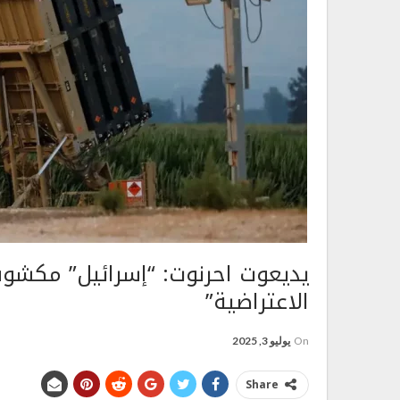
يديعوت احرنوت: “إسرائيل” مكشو
الاعتراضية”
On
يوليو 3, 2025
Share