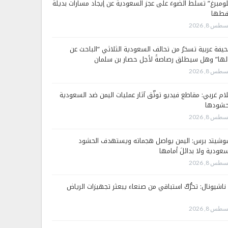
لومبرغ” تسلّط الضوءَ على عجز السعودية عن إيجاد مسارات بديلة
فطها
طس 8, 2026
يفة عربية تسخرُ من تحالف السعودية الثلاثي “الباحث عن
لها” وهل سيطلق رصاصةً لأجل حصار بن سلمان
طس 8, 2026
لام غربي: مقاطع فيديو توثّق آثار عمليات اليمن ضد السعودية
شودها
طس 8, 2026
وشيتد برس: اليمن يواصل هجماته ويستهدف الحشود
سعودية ولا بدائلَ أمامها
طس 8, 2026
 ناشيونال: تحرُّكٌ استباقي من صنعاء يبعثر تجهيزات الرياض
طس 8, 2026