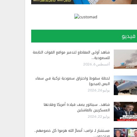
فيديو
شاهد أولى المقاطع لتدمير مواقع القوات التابعة
للسعودية…
أغسطس 6, 2026
لحظة سقوط واحتراق سعودية تركية في سماء
اليمن (فيديو)
يوليو 26, 2026
شاهد.. سيناتور يصف قيادة أمريكا وقادتها
العسكريين بالفاشلين
يوليو 22, 2026
مستشار لـ ترامب: أنصارُ الله هزموا كل خصومهم..
ويتحدون…