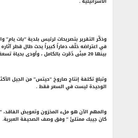
الاسرائيلية .
وذكّر التقرير بتصريحات لرئيس بلدية “بات يام”
بينها 20 مبنًى دُمّرت بالكامل ، وأودى بحياة تسعة أشخاص ، “وكل هذا من صاروخ واحد فقط”.
الوحيدة ليست في السعر فقط .
والمهم الآن هو ملء المخزون وتعويض الفاقد، “ل
كان جيبك ممتلئً ” وفق وصف الصحيفة العبرية.