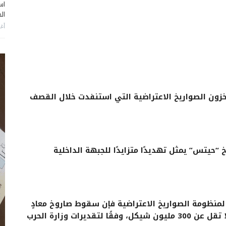
اس
ال
أغس
خزون الصواريخ الاعتراضية التي استنفدت خلال القصف
حيتس” يمثل تهديدًا متزايدًا للجبهة الداخلية
 لمنظومة الصواريخ الاعتراضية فإن سقوط صاروخ معادٍ
في منطقة مأهولة قد يتسبب بأضرار اقتصادية لا تقل عن 300 مليون شيكل، وفقًا لتقديرات وزارة الحرب