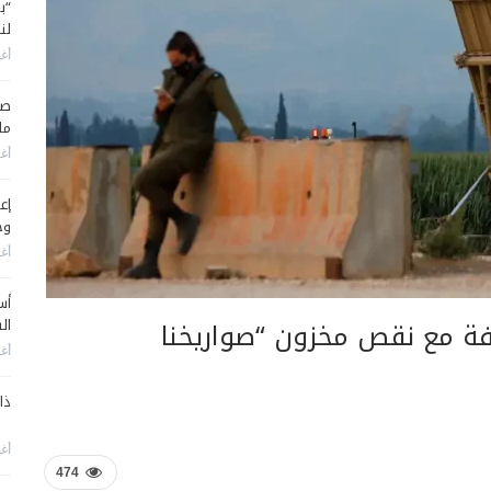
“ب
لن
أغس
صح
ما
أغس
إع
وح
أغس
أس
فة مع نقص مخزون “صواريخنا
ال
أغس
ذا
أغس
474