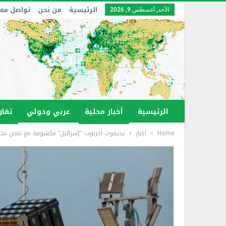
الرئيسية
من نحن
تواصل معن
الأحد, أغسطس 9, 2026
الرئيسية
أخبار محلية
عربي ودولي
تقار
Home
أخبار
يديعوت احرنوت: “إسرائيل” مكشوفة مع نقص مخزون