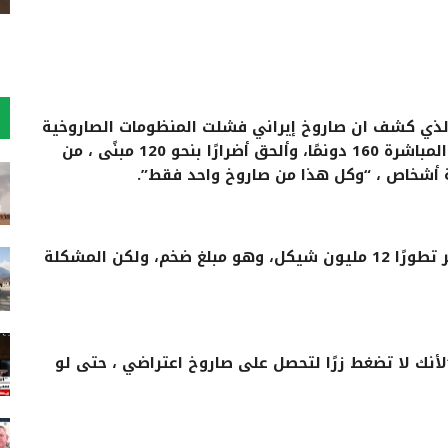
 والذي كشف ان صاروخ إيراني فشلت المنظومات الصاروخية
في اعتراضه خلّف دماراً كبيراً يحث طال قطر آثاره المباشرة 160 دونمًا، وألحق أضرارًا بنحو 120 مبنًى ، من
وتبلغ تكلفة إنتاج صاروخ “حيتس” من الجيل الأكثر تطورًا 12 مليون شيكل، وهو مبلغ ضخم، ولكن المشكلة
أنك لا تضغط زرًا لتحصل على صاروخ اعتراضي ، حتى لو