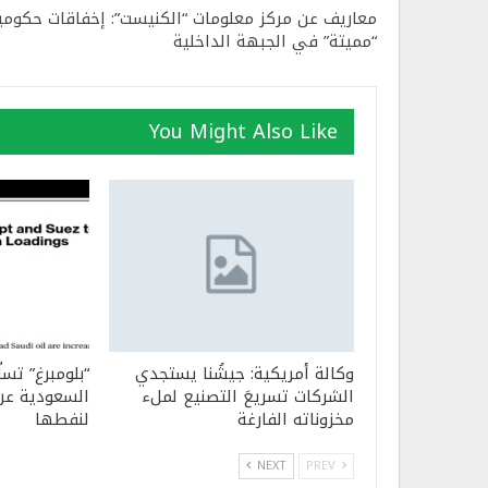
معاريف عن مركز معلومات “الكنيست”: إخفاقات حكومي
“مميتة” في الجبهة الداخلية
You Might Also Like
وكالة أمريكية: جيشُنا يستجدي
“بلومبرغ” تسل
الشركات تسريعَ التصنيع لملء
السعودية عن 
مخزوناته الفارغة
لنفطها
NEXT
PREV