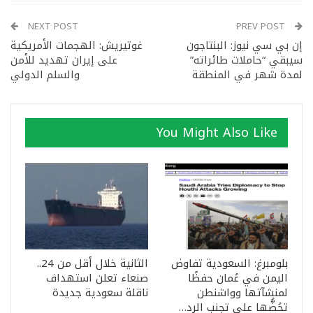
NEXT POST
PREV POST
إن بي سي نيوز: البنتاجون
غوتيريش: الهجمات الأمريكية
سيبقي “حاملات طائراته”
على إيران تهديد للأمن
لمدة شهر في المنطقة
والسلم الدولي
You Might Also Like
بلومبرغ: السعودية تفاوض
الثانية خلال أقل من 24..
اليمن في عُمان حفظًا
صنعاء تعلن استهداف
لمنشآتها وواشنطن
ناقلة سعودية جديدة
تحُضُّها على تجنب الرد…