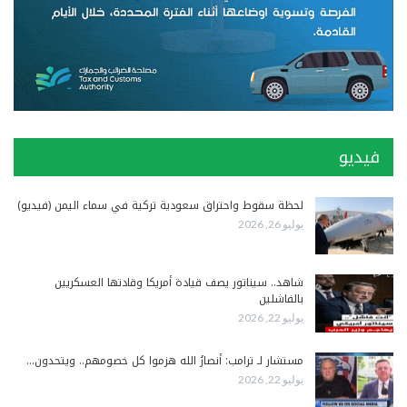
فيديو
لحظة سقوط واحتراق سعودية تركية في سماء اليمن (فيديو)
يوليو 26, 2026
شاهد.. سيناتور يصف قيادة أمريكا وقادتها العسكريين
بالفاشلين
يوليو 22, 2026
مستشار لـ ترامب: أنصارُ الله هزموا كل خصومهم.. ويتحدون…
يوليو 22, 2026