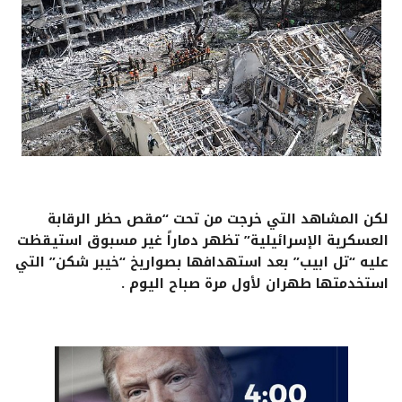
لكن المشاهد التي خرجت من تحت “مقص حظر الرقابة
العسكرية الإسرائيلية” تظهر دماراً غير مسبوق استيقظت
عليه “تل ابيب” بعد استهدافها بصواريخ “خيبر شكن” التي
استخدمتها طهران لأول مرة صباح اليوم .