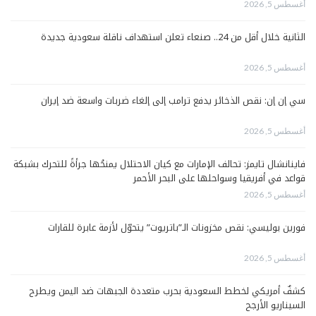
أغسطس 5, 2026
الثانية خلال أقل من 24.. صنعاء تعلن استهداف ناقلة سعودية جديدة
أغسطس 5, 2026
سي إن إن: نقص الذخائر يدفع ترامب إلى إلغاء ضربات واسعة ضد إيران
أغسطس 5, 2026
فاينانشال تايمز: تحالف الإمارات مع كيان الاحتلال يمنحُها جرأةً للتحرك بشبكة
قواعد في أفريقيا وسواحلها على البحر الأحمر
أغسطس 5, 2026
فورين بوليسي: نقص مخزونات الـ”باتريوت” يتحوّل لأزمة عابرة للقارات
أغسطس 5, 2026
كشفٌ أمريكي لخطط السعودية بحرب متعددة الجبهات ضد اليمن ويطرح
السيناريو الأرجح