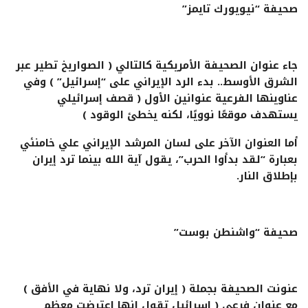
صحيفة “نيويورك تايمز”
جاء عنوان الصحيفة الأمريكية كالتالي ( الصواريخ تطير عبر
الشرق الأوسط.. بدء الرد الإيراني على “إسرائيل” ) وفي
عناوينها الفرعية عنوانين الأول ( قصف إسرائيلي
يستهدف موقعًا نوويًا، لكنه يخطئ الوقود )
أما العنوان الآخر على لسان المرشد الإيراني علي خامنئي
بعبارة “لقد بدأوا الحرب”، يقول آية الله بينما ترد إيران
بإطلاق النار.
صحيفة “واشنطن بوست”
عنونت الصحيفة بجملة ( إيران ترد، ولا نهاية في الأفق )
مع عنوان فرعي ( إسرائيل تقول إنها اعترضت معظم