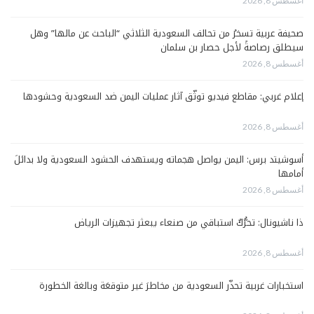
أغسطس 8, 2026
صحيفة عربية تسخرُ من تحالف السعودية الثلاثي “الباحث عن مالها” وهل
سيطلق رصاصةً لأجل حصار بن سلمان
أغسطس 8, 2026
إعلام غربي: مقاطع فيديو توثّق آثار عمليات اليمن ضد السعودية وحشودها
أغسطس 8, 2026
أسوشيتد برس: اليمن يواصل هجماته ويستهدف الحشود السعودية ولا بدائلَ
أمامها
أغسطس 8, 2026
ذا ناشيونال: تحرُّكٌ استباقي من صنعاء يبعثر تجهيزات الرياض
أغسطس 8, 2026
استخبارات غربية تحذّر السعودية من مخاطرَ غير متوقعَة وبالغة الخطورة