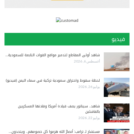
فيديو
شاهد أولى المقاطع لتدمير مواقع القوات التابعة للسعودية…
أغسطس 6, 2026
لحظة سقوط واحتراق سعودية تركية في سماء اليمن (فيديو)
يوليو 26, 2026
شاهد.. سيناتور يصف قيادة أمريكا وقادتها العسكريين
بالفاشلين
يوليو 22, 2026
مستشار لـ ترامب: أنصارُ الله هزموا كل خصومهم.. ويتحدون…