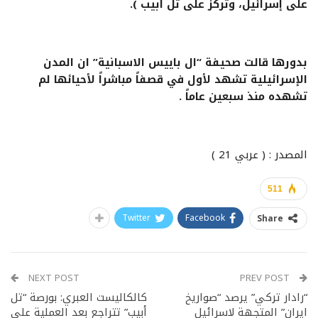
على إسرائيل، وتركز على تل أبيب ).
بدورها قالت صحيفة “ال باييس الاسبانية” ان المدن
الإسرائيلية تشهد لأول في قصفاً مباشراً لأحيائها لم
تشهده منذ سبعين عاماً .
المصدر : ( عربي 21 )
511
Twitter
Facebook
Share
NEXT POST
PREV POST
“رادار تركي” يرصد “صواريخ
كالكاليست العبري: بورصة “تل
ايران” المتجهة لاسرائيل
أبيب” تتراجع بعد العملية على