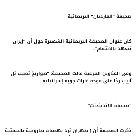
صحيفة “الغارديان” البريطانية
كان عنوان الصحيفة البريطانية الشهيرة حول أن “إيران
تتعهد بالانتقام”،
وفي العناوين الفرعية قالت الصحيفة: “صواريخ تصيب تل
أبيب ردًا على موجة غارات جوية إسرائيلية .
“صحيفة الاندبندنت”
ذكرت الصحيفة أن ( طهران ترد بهجمات صاروخية باليستية