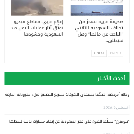
صحيفة عربية تسخرُ من
إعلام غربي: مقاطع فيديو
تحالف السعودية الثلاثي
توثّق آثار عمليات اليمن ضد
“الباحث عن مالها” وهل
السعودية وحشودها
سيطلق…
NEXT
PREV
أحدث الأخبار
وكالة أمريكية: جيشُنا يستجدي الشركات تسريعَ التصنيع لملء مخزوناته الفارغة
أغسطس 8, 2026
“بلومبرغ” تسلّط الضوءَ على عجز السعودية عن إيجاد مسارات بديلة لنفطها