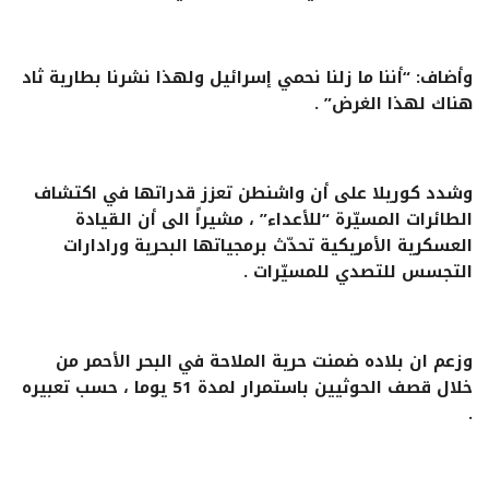
وأضاف: “أننا ما زلنا نحمي إسرائيل ولهذا نشرنا بطارية ثاد
هناك لهذا الغرض” .
وشدد كوريلا على أن واشنطن تعزز قدراتها في اكتشاف
الطائرات المسيّرة “للأعداء” ، مشيراً الى أن القيادة
العسكرية الأمريكية تحدّث برمجياتها البحرية ورادارات
التجسس للتصدي للمسيّرات .
وزعم ان بلاده ضمنت حرية الملاحة في البحر الأحمر من
خلال قصف الحوثيين باستمرار لمدة 51 يوما ، حسب تعبيره
.