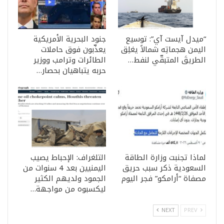
“ميدل آيست آي”: توسيع
جنود البحرية الأمريكية
اليمن هجماتِه شمالاً يغلِق
يعذّبون فوق حاملات
الطريقَ المتبقّي لنفط…
الطائرات وترامب ووزير
حربه يتباهيان بحصار…
لماذا تجنبت وزارة الطاقة
التلغراف: الإحباط يصيب
السعودية ذكر سبب حريق
اليمنيين بعد 4 سنوات من
مصفاة “أرامكو” فجر اليوم
الجمود ولديهم الكثير
ليكسبوه من مواجهة…
NEXT
PREV