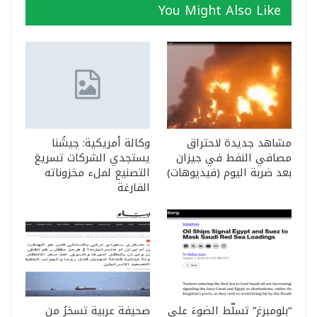
You Might Also Like
مشاهد جديدة لاحتراق
وكالة أمريكية: جيشُنا
مصافي النفط في جيزان
يستجدي الشركات تسريعَ
بعد ضربة اليوم (فيديوهات)
التصنيع لملء مخزوناته
الفارغة
“بلومبرغ” تسلّط الضوءَ على
صحيفة عربية تسخرُ من