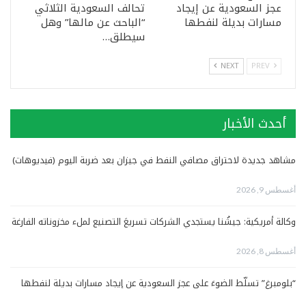
عجز السعودية عن إيجاد
تحالف السعودية الثلاثي
مسارات بديلة لنفطها
“الباحث عن مالها” وهل
سيطلق…
NEXT
PREV
أحدث الأخبار
مشاهد جديدة لاحتراق مصافي النفط في جيزان بعد ضربة اليوم (فيديوهات)
أغسطس 9, 2026
وكالة أمريكية: جيشُنا يستجدي الشركات تسريعَ التصنيع لملء مخزوناته الفارغة
أغسطس 8, 2026
“بلومبرغ” تسلّط الضوءَ على عجز السعودية عن إيجاد مسارات بديلة لنفطها