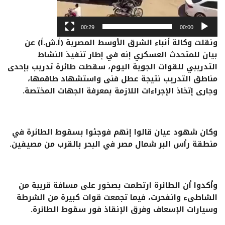
00:29
00:00
ونقلت وكالة أنباء الشرق الأوسط المصرية (أ.ش.أ) عن
بيان للمتحدث العسكري إنه في إطار تنفيذ النشاط
التدريبي للقوات الجوية اليوم، سقطت طائرة تدريب بإحدى
مناطق التدريب نتيجة عطل فنى واستشهاد طاقمها،
وجارى إتخاذ الإجراءات اللازمة بمعرفة الجهات المختصة.
وكان شهود عيان قالوا إنهم فوجئوا بسقوط الطائرة في
منطقة رأس البر شمال مصر في البحر بالقرب من مصيفين.
وأكدوا أن الطائرة ارتطمت بصخور على مسافة قريبة من
الشاطىء وانفحرت، فيما تجمعت قوات كبيرة من الشرطة
وسيارات الإسعاف وفرق الإنقاذ فور سقوط الطائرة.