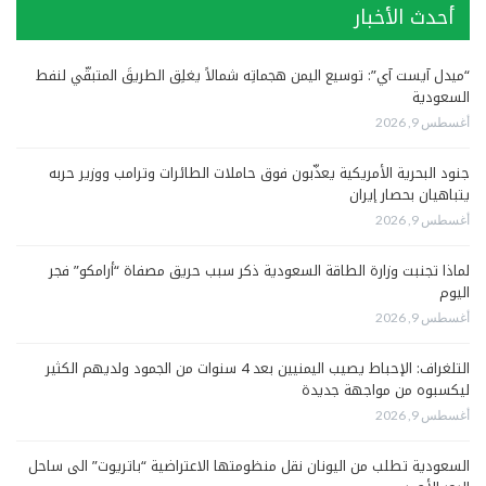
أحدث الأخبار
“ميدل آيست آي”: توسيع اليمن هجماتِه شمالاً يغلِق الطريقَ المتبقّي لنفط
السعودية
أغسطس 9, 2026
جنود البحرية الأمريكية يعذّبون فوق حاملات الطائرات وترامب ووزير حربه
يتباهيان بحصار إيران
أغسطس 9, 2026
لماذا تجنبت وزارة الطاقة السعودية ذكر سبب حريق مصفاة “أرامكو” فجر
اليوم
أغسطس 9, 2026
التلغراف: الإحباط يصيب اليمنيين بعد 4 سنوات من الجمود ولديهم الكثير
ليكسبوه من مواجهة جديدة
أغسطس 9, 2026
السعودية تطلب من اليونان نقل منظومتها الاعتراضية “باتريوت” الى ساحل