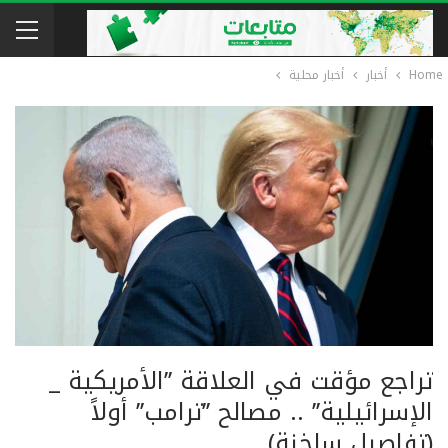
Home
أخبار
أخبار محلية
تراجع مؤقت في العلاقة ’’الأمريكية _
الإسرائيلية’’ .. مصالح ’’ترامب’’ أولاً
(تفاصيل ساخنة)