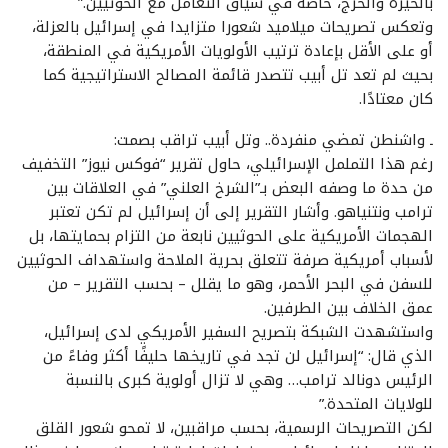
بالحيرة والحرج، خاصة في سياق التعامل مع الحوثيين.”
وتعكس تصريحات ميلاميد شعورا متزايدا في إسرائيل بالعزلة،
أو على الأقل بإعادة ترتيب الأولويات الأمريكية في المنطقة،
بحيث لم تعد تل أبيب تتصدر قائمة المصالح الاستراتيجية كما
كان معتادًا.
ـ واشنطن تمضي منفردة.. وتل أبيب تراقب بصمت:
رغم هذا التململ الإسرائيلي، حاول تقرير “فوكس نيوز” التخفيف
من حدة ما وصفه البعض بـ”الشرخ العلني” في العلاقات بين
ترامب ونتنياهو. وأشار التقرير إلى أن إسرائيل لم تكن تعتبر
الهجمات الأمريكية على الحوثيين نابعة من التزام بحمايتها، بل
لأسباب أمريكية صرفة تتعلق بحرية الملاحة واستهداف الحوثيين
للسفن في البحر الأحمر، وهو ما يقلل – بحسب التقرير – من
عمق الخلاف بين الطرفين.
واستشهدت الشبكة بتصريح السفير الأمريكي لدى إسرائيل،
الذي قال: “إسرائيل لن تجد في تاريخها حليفًا أكثر وفاءً من
الرئيس دونالد ترامب… وهي لا تزال أولوية كبرى بالنسبة
للولايات المتحدة.”
لكن التصريحات الرسمية، بحسب مراقبين، لا تمحو شعور القلق