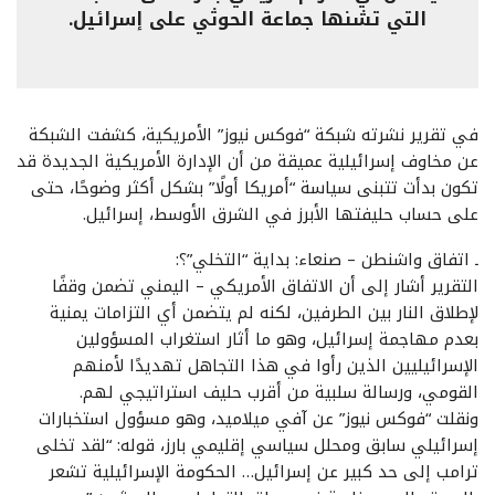
التي تشنها جماعة الحوثي على إسرائيل.
في تقرير نشرته شبكة “فوكس نيوز” الأمريكية، كشفت الشبكة
عن مخاوف إسرائيلية عميقة من أن الإدارة الأمريكية الجديدة قد
تكون بدأت تتبنى سياسة “أمريكا أولًا” بشكل أكثر وضوحًا، حتى
على حساب حليفتها الأبرز في الشرق الأوسط، إسرائيل.
ـ اتفاق واشنطن – صنعاء: بداية “التخلي”؟:
التقرير أشار إلى أن الاتفاق الأمريكي – اليمني تضمن وقفًا
لإطلاق النار بين الطرفين، لكنه لم يتضمن أي التزامات يمنية
بعدم مهاجمة إسرائيل، وهو ما أثار استغراب المسؤولين
الإسرائيليين الذين رأوا في هذا التجاهل تهديدًا لأمنهم
القومي، ورسالة سلبية من أقرب حليف استراتيجي لهم.
ونقلت “فوكس نيوز” عن آفي ميلاميد، وهو مسؤول استخبارات
إسرائيلي سابق ومحلل سياسي إقليمي بارز، قوله: “لقد تخلى
ترامب إلى حد كبير عن إسرائيل… الحكومة الإسرائيلية تشعر