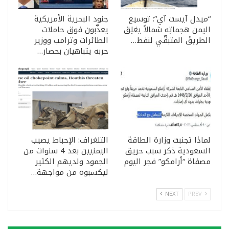
“ميدل آيست آي”: توسيع
جنود البحرية الأمريكية
اليمن هجماتِه شمالاً يغلِق
يعذّبون فوق حاملات
الطريقَ المتبقّي لنفط…
الطائرات وترامب ووزير
حربه يتباهيان بحصار…
لماذا تجنبت وزارة الطاقة
التلغراف: الإحباط يصيب
السعودية ذكر سبب حريق
اليمنيين بعد 4 سنوات من
مصفاة “أرامكو” فجر اليوم
الجمود ولديهم الكثير
ليكسبوه من مواجهة…
NEXT
PREV