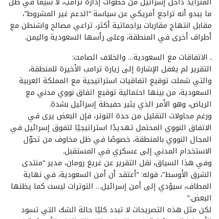
المتزايد داخل إسرائيل من خطوات إدارة ترامب، لا سيما في ظل
ما يبدو أنه تراجع أمريكي عن سياسة “الدعم غير المشروط”،
مقابل انتهاج مقاربات براجماتية أكثر، تراعي مصالح واشنطن مع
أطراف أخرى في المنطقة، وعلى رأسها السعودية واليمن.
ـ الاتفاقات مع السعودية… والخلاف الصامت:
التقرير لم يغفل الإشارة إلى زيارة ترامب الأخيرة للمنطقة،
والتي شملت توقيع اتفاقيات استراتيجية مع المملكة العربية
السعودية، من بينها احتمالية توقيع اتفاق نووي مدني مع
الرياض، وهو الأمر الذي يثير حفيظة إسرائيل بشدة.
ورغم محاولات التقليل من حدة التوتر، فإن البعض يرى في
الاتفاق النووي المحتمل تهديدًا استراتيجيًا لتفوق إسرائيل في
المجال النووي بالمنطقة، خصوصًا في ظل مخاوف من تحوّل
الاستخدام المدني إلى عسكري في المستقبل.
وفي هذا السياق، نقل التقرير عن غريغ رومان، مدير “منتدى
الشرق الأوسط”، قوله: “أعتقد أن أمن السعودية، في نهاية
المطاف، سيؤدي إلى أمن إسرائيل… التوترات ليست كما يظنها
البعض.”
لكن مثل هذه التصريحات لا تبدد كليًا حالة الشك التي تسود