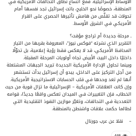
الأوساط الإسرائيلية. فمع اتساع نطاق التحالفات الأمريكية في
المنطقة، خصوصًا نحو الخليج، باتت إسرائيل تجد نفسها أمام
تحولات قد تقلّص من هامش تأثيرها الحصري على القرار
الأمريكي في الشرق الأوسط.
ـ مرحلة جديدة أم تراجع مؤقت؟
التقرير الذي نشرته “فوكس نيوز”، المعروفة بقربها من التيار
المحافظ الأمريكي، قد لا يعكس فقط رؤية إعلامية، بل تحوّلًا
داخليًا داخل البيت الأبيض تجاه أولويات المرحلة المقبلة.
وبينما تحاول الإدارة الأمريكية الجديدة تبريد الجبهات المشتعلة
من أجل التركيز على الداخل، يبدو أن إسرائيل بدأت تستشعر
أنها لم تعد وحدها في قلب الحسابات الاستراتيجية الأمريكية.
وإن كانت العلاقات الأمريكية – الإسرائيلية ما تزال قوية من حيث
الخطاب، فإن التغييرات في الميدان تعكس واقعًا جديدًا، قوامه
التعددية في التحالفات، وتغيّر موازين النفوذ التقليدية التي
لطالما حكمت علاقات واشنطن بالمنطقة.
– نقلا عن عرب جورنال
446