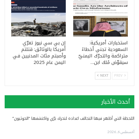
استخبارات أمريكية:
إن بي سي نيوز تعرّي
السعودية تجني أخطاءً
أمريكا بالوثائق: قتلتم
متراكمة والتحرّك اليمنيّ
وأصبتم مئات المدنيين في
سيقوّض مُلك ابن…
اليمن عام 2025
NEXT
PREV
أحدث الأخبار
اللحظة التي أظهر فيها التحالف اعداده لتحرك برّي واكتشفها “الحوثيون”
أغسطس 6, 2026