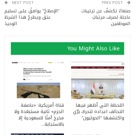
NEXT POST
PREV POST
صنعاءُ تكشفُ عن ترتيبات
“الإصلاحُ” يوافقُ على تسليمِ
عاجلة لصرف مرتباتِ
عتق ويطرحُ هذا الشرطَ
الموظفين
الوحيدَ
You Might Also Like
اللحظة التي أظهر فيها
قناة أمريكية: «عاصفة
التحالف اعداده لتحرك برّي
الحزم» ثانية مستبعَدة ولا
واكتشفها “الحوثيون”
مخرجَ آمنًا للسعودية إلا
بالاستجابة…