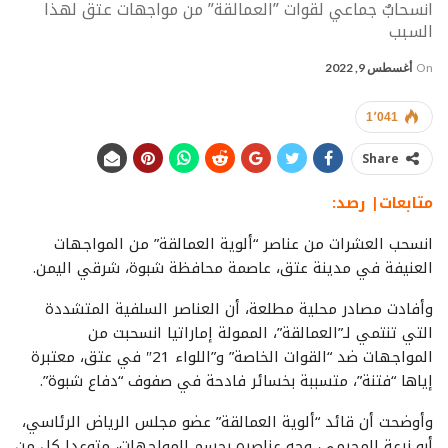
انسحابٌ جماعي لقوات ”العمالقة” من مواجهات عتق لهذا
السبب
On
أغسطس 9, 2022
1٬041
Share
متابعات| رصد:
انسحب العشرات من عناصر “ألوية العمالقة” من المواجهات
العنيفة في مدينة عتق، عاصمة محافظة شبوة، شرقي اليمن.
وأفادت مصادر محلية مطلعة، أن العناصر السلفية المتشددة
التي تنتمي لـ”العمالقة”، الممولة إماراتيا انسحبت من
المواجهات ضد “القوات الخاصة” و”اللواء 21″ في عتق، معتبرة
إياها “فتنة”، متسببة بخسائر فادحة في صفوف “دفاع شبوة”.
وأوضحت أن قائد “ألوية العمالقة” عضو مجلس الرياض الرئاسي،
أبو زرعة المحرمي، وجه عناصره بحسم المواجهات، متوعدا كل من