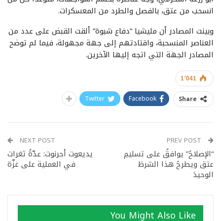
انسحب من عتق، بالفصل والطرد من المعسكرات.
وبينت المصادر أن مليشيا “دفاع شبوة” ألقت القبض على عدد من
العناصر المنسحبة، واقتادتهم إلى جهة مجهولة، فيما لم توضح
المصادر الجهة التي اتجه إليها الآخرين.
1٬041
Twitter
Facebook
Share
NEXT POST
PREV POST
“الإصلاحُ” يوافقُ على تسليمِ
يديعوت أحرنوت: عدّةُ ثغرات
عتق ويطرحُ هذا الشرطَ
في العملية على غزّة
الوحيدَ
You Might Also Like