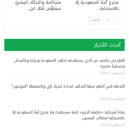
مخرجَ آمنًا للسعودية إلا
متراكمة والتحرّك اليمنيّ
بالاستجابة…
سيقوّض مُلك ابن…
NEXT
PREV
أحدث الأخبار
الغارديان تكشف من الذي يستهدفه تحالف السعودية وتركيا وباكستان
وتستقرأ مصيره
أغسطس 7, 2026
اللحظة التي أظهر فيها التحالف اعداده لتحرك برّي واكتشفها “الحوثيون”
أغسطس 6, 2026
قناة أمريكية: «عاصفة الحزم» ثانية مستبعَدة ولا مخرجَ آمنًا للسعودية إلا
بالاستجابة لمطالب اليمنيين
أغسطس 6, 2026