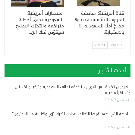
قناة أمريكية: «عاصفة
استخبارات أمريكية:
الحزم» ثانية مستبعَدة ولا
السعودية تجني أخطاءً
مخرجَ آمنًا للسعودية إلا
متراكمة والتحرّك اليمنيّ
بالاستجابة…
سيقوّض مُلك ابن…
NEXT
PREV
أحدث الأخبار
الغارديان تكشف من الذي يستهدفه تحالف السعودية وتركيا وباكستان
وتستقرأ مصيره
أغسطس 7, 2026
اللحظة التي أظهر فيها التحالف اعداده لتحرك برّي واكتشفها “الحوثيون”
أغسطس 6, 2026