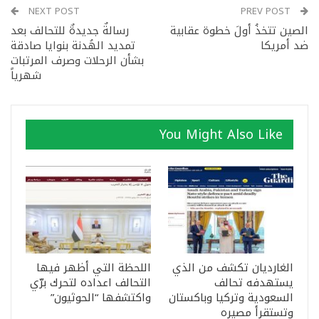
NEXT POST
PREV POST
الصين تتخذُ أولَ خطوة عقابية
رسالةٌ جديدةٌ للتحالف بعد
ضد أمريكا
تمديد الهُدنة بنوايا صادقة
بشأن الرحلات وصرف المرتبات
شهرياً
You Might Also Like
الغارديان تكشف من الذي
اللحظة التي أظهر فيها
يستهدفه تحالف
التحالف اعداده لتحرك برّي
السعودية وتركيا وباكستان
واكتشفها “الحوثيون”
وتستقرأ مصيره