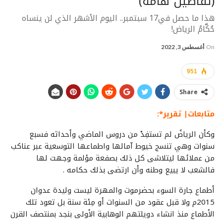
(تفاصيل هامة)
هذا ما حصل في17 سبتمبر.. اليوم الأشهر الذي لن ينساه
حُكَّامُ الرياض!
On
أغسطس 3, 2022
951
Share
متابعات| تقرير*:
وكأن الرياضُ لم تستفِدْ من دروس الماضي وأحداثه فسبع
سنوات وهي تنسج خيوط آمالها واطماعها التوسعية عبر عناكب
من عملائها ليتلاشى كل ذلك بصفعة مؤلمة وجهت لها
فالشعب لا يبيع وطنه وأن ارتضى بذلك حكامه .
أطماع جارة السوء بحضرموت والمهرة ليست وليدة عدوان
2015م ولا قبل عقود من السنوات أو مِئة سنة بل تعود تلك
الأطماع منذ انشاء دويلتهم الوهابية الأولى بنجد بمنتصف القرن