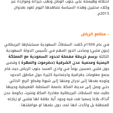
احتلاله وهيمنته على جنوب الوطن ونهب خيراته وموارده عبر
وكلاء محليين وهذه السياسة نشاهدها اليوم تعود بعدوان
2015م.
– مطامع الرياض
في عام 1936م كلفت السلطاتُ السعودية مستشارها البريطاني
(جون فلبي) وصاحب الدور المهم في تأسيس الدولة السعودية
الثالثة
برسم خريطة مفصلة لحدود السعودية مع المملكة
اليمنية ومحمية عدن الشرقية (حضرموت والمهرة )
وقضى
جون فلبي خمسين يوماً في وادي المسد جنوب الرياض حيث قام
بجمع معلومات جغرافية واجتماعية كثيرة حول مناطق الحدود
وتوجه بعدها إلى نجران ومنها إلى شبوة وقطع الربع الخالي
حتي وصل إلى مدينة المكلا عاصمة السلطنة القعيطية وحينها
طلبت منه السلطات البريطانية مغادرة المكلا ونشرت حكومة عدن
آنذاك بلاغا رسميا نفت فيه وجود أية علاقة لها بفلبي او زيارته
للمنطقة بل واكدت انها تمت دون علمها او موافقتها .