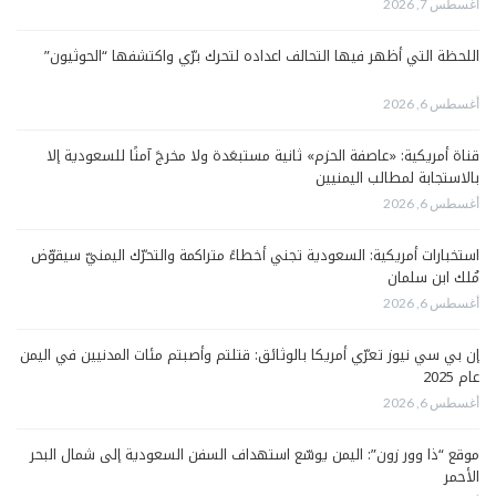
أغسطس 7, 2026
اللحظة التي أظهر فيها التحالف اعداده لتحرك برّي واكتشفها “الحوثيون”
أغسطس 6, 2026
قناة أمريكية: «عاصفة الحزم» ثانية مستبعَدة ولا مخرجَ آمنًا للسعودية إلا
بالاستجابة لمطالب اليمنيين
أغسطس 6, 2026
استخبارات أمريكية: السعودية تجني أخطاءً متراكمة والتحرّك اليمنيّ سيقوّض
مُلك ابن سلمان
أغسطس 6, 2026
إن بي سي نيوز تعرّي أمريكا بالوثائق: قتلتم وأصبتم مئات المدنيين في اليمن
عام 2025
أغسطس 6, 2026
موقع “ذا وور زون”: اليمن يوسّع استهداف السفن السعودية إلى شمال البحر
الأحمر