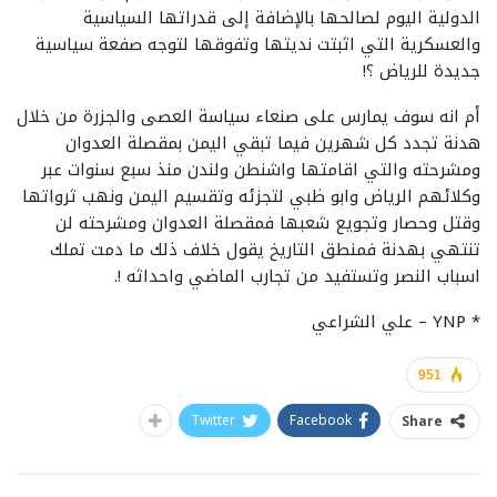
الدولية اليوم لصالحها بالإضافة إلى قدراتها السياسية
والعسكرية التي اثبتت نديتها وتفوقها لتوجه صفعة سياسية
جديدة للرياض ؟!
أم انه سوف يمارس على صنعاء سياسة العصى والجزرة من خلال
هدنة تجدد كل شهرين فيما تبقي اليمن بمقصلة العدوان
ومشرحته والتي اقامتها واشنطن ولندن منذ سبع سنوات عبر
وكلائهم الرياض وابو ظبي لتجزئه وتقسيم اليمن ونهب ثرواتها
وقتل وحصار وتجويع شعبها فمقصلة العدوان ومشرحته لن
تنتهي بهدنة فمنطق التاريخ يقول خلاف ذلك ما دمت تملك
اسباب النصر وتستفيد من تجارب الماضي واحداثه !.
* YNP – علي الشراعي
951
Twitter
Facebook
Share