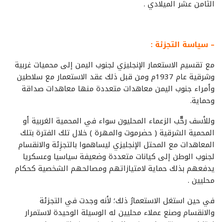
الثامن عشر الميلادي .
– سياسة التجزئة :
مع تقسيم الاستعمار الإنجليزي لجنوب اليمن إلى محميات غربية
وشرقية عام 1937م ومن قبل ذلك عقد الاستعمار مع سلاطين
وأمراء جنوب اليمن معاهدات متعددة منها معاهدات صداقة
وحماية.
وللأسف رحّّب الزعماء المحليون سواء في المحمية الغربية أو
المحمية الشرقية ( حضرموت والمهرة ) خلال تلك الفترة بتلك
المعاهدات مع المحتل الإنجليزي ليساهموا بالتجزِئة والانقسام
لجنوب الوطن إلى كيانات متعددة وضعيفة سياسيا وعسكريا
يدفعهم بذلك حماية لامتيازاتهم ومصالحهم الشخصية كحكام
محليين .
في حين استغل الاستعمارُ ذلك؛ لأنه وجدت في التجزئة
والانقسام وصنع عملاء محليين له الوسيلة الوحيدة لاستمرار