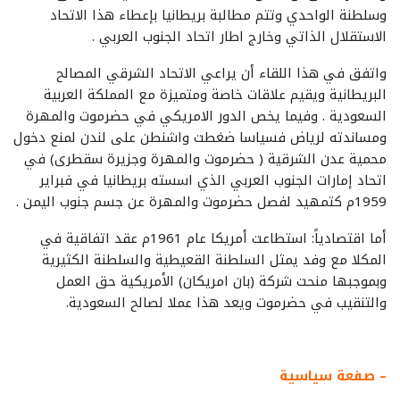
وسلطنة الواحدي وتتم مطالبة بريطانيا بإعطاء هذا الاتحاد
الاستقلال الذاتي وخارج اطار اتحاد الجنوب العربي .
واتفق في هذا اللقاء أن يراعي الاتحاد الشرقي المصالح
البريطانية ويقيم علاقات خاصة ومتميزة مع المملكة العربية
السعودية . وفيما يخص الدور الامريكي في حضرموت والمهرة
ومساندته لرياض فسياسا ضغطت واشنطن على لندن لمنع دخول
محمية عدن الشرقية ( حضرموت والمهرة وجزيرة سقطرى) في
اتحاد إمارات الجنوب العربي الذي اسسته بريطانيا في فبراير
1959م كتمهيد لفصل حضرموت والمهرة عن جسم جنوب اليمن .
أما اقتصادياً: استطاعت أمريكا عام 1961م عقد اتفاقية في
المكلا مع وفد يمثل السلطنة القعيطية والسلطنة الكثيرية
وبموجبها منحت شركة (بان امريكان) الأمريكية حق العمل
والتنقيب في حضرموت ويعد هذا عملا لصالح السعودية.
– صفعة سياسية