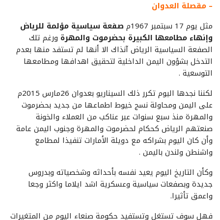
– مقصلة العدوان
مثل يوم 17 سبتمبر 1967م
صفعة سياسية مؤلمة للرياض
وإنهاء مطامعها الكبيرة بحضرموت والمهرة
ورغم تلك
الصفعة السياسية الرياض آنذاك الا أنها لم تستفد منها بعدم
التدخل بشؤون اليمن الداخلية لتحقيق اهدافها ومطامعها
التوسعية .
لكننا نجدها اليوم تكرر ذلك السيناريو بعدوان 26مارس 2015م
على اليمن ومحاولة نسج خيوط اطماعها من جديد بحضرموت
والمهرة منذ سبع سنوات عبر عناكب من العملاء والخونة
صنعتهم الرياض كحكام لحضرموت والمهرة وجنوب اليمن عامة
وأن كان اليوم بشراكه مع دويلة الأمارات تنفيذا لمطامع
واشنطن ولندن باليمن .
وكأن التاريخ اليوم يعيد نفسه بأحداثه وشخصياته وبدروس
جديدة وبصفعات سياسية وعسكرية اشد ايلاما واكثر وجعا
واعمق تأثيرا.
فهل سوف تستغل وتستفيد حكومة صنعاء اليوم من المتغيرات