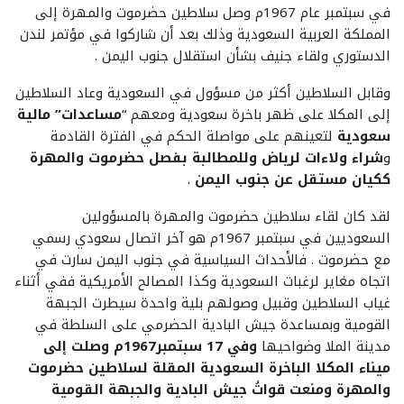
في سبتمبر عام 1967م وصل سلاطين حضرموت والمهرة إلى
المملكة العربية السعودية وذلك بعد أن شاركوا في مؤتمر لندن
الدستوري ولقاء جنيف بشأن استقلال جنوب اليمن .
وقابل السلاطين أكثر من مسؤول في السعودية وعاد السلاطين
إلى المكلا على ظهر باخرة سعودية ومعهم “
مساعدات” مالية
سعودية
لتعينهم على مواصلة الحكم في الفترة القادمة
و
شراء ولاءات لرياض وللمطالبة بفصل حضرموت والمهرة
ككيان مستقل عن جنوب اليمن
.
لقد كان لقاء سلاطين حضرموت والمهرة بالمسؤولين
السعوديين في سبتمبر 1967م هو آخر اتصال سعودي رسمي
مع حضرموت . فالأحداث السياسية في جنوب اليمن سارت في
اتجاه مغاير لرغبات السعودية وكذا المصالح الأمريكية ففي أثناء
غياب السلاطين وقبيل وصولهم بلية واحدة سيطرت الجبهة
القومية وبمساعدة جيش البادية الحضرمي على السلطة في
مدينة الملا وضواحيها
وفي 17 سبتمبر1967م وصلت إلى
ميناء المكلا الباخرة السعودية المقلة لسلاطين حضرموت
والمهرة ومنعت قواتُ جيش البادية والجبهة القومية