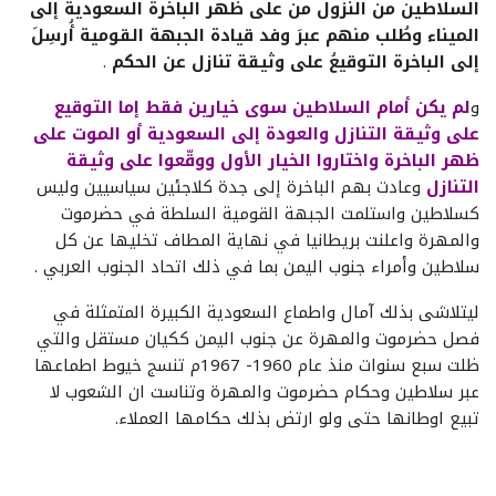
السلاطين من النزول من على ظهر الباخرة السعودية إلى
الميناء وطُلب منهم عبرَ وفد قيادة الجبهة القومية أُرسِلَ
إلى الباخرة التوقيعُ على وثيقة تنازل عن الحكم
.
و
لم يكن أمام السلاطين سوى خيارين فقط إما التوقيع
على وثيقة التنازل والعودة إلى السعودية أو الموت على
ظهر الباخرة واختاروا الخيار الأول ووقّعوا على وثيقة
التنازل
وعادت بهم الباخرة إلى جدة كلاجئين سياسيين وليس
كسلاطين واستلمت الجبهة القومية السلطة في حضرموت
والمهرة واعلنت بريطانيا في نهاية المطاف تخليها عن كل
سلاطين وأمراء جنوب اليمن بما في ذلك اتحاد الجنوب العربي .
ليتلاشى بذلك آمال واطماع السعودية الكبيرة المتمثلة في
فصل حضرموت والمهرة عن جنوب اليمن ككيان مستقل والتي
ظلت سبع سنوات منذ عام 1960- 1967م تنسج خيوط اطماعها
عبر سلاطين وحكام حضرموت والمهرة وتناست ان الشعوب لا
تبيع اوطانها حتى ولو ارتض بذلك حكامها العملاء.