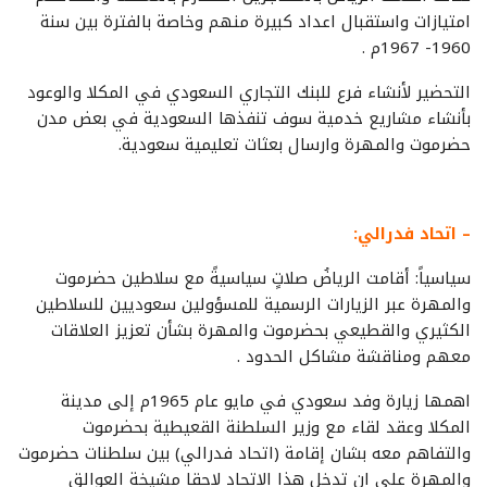
امتيازات واستقبال اعداد كبيرة منهم وخاصة بالفترة بين سنة
1960- 1967م .
التحضير لأنشاء فرع للبنك التجاري السعودي في المكلا والوعود
بأنشاء مشاريع خدمية سوف تنفذها السعودية في بعض مدن
حضرموت والمهرة وارسال بعثات تعليمية سعودية.
– اتحاد فدرالي:
سياسياً: أقامت الرياضُ صلاتٍ سياسيةً مع سلاطين حضرموت
والمهرة عبر الزيارات الرسمية للمسؤولين سعوديين للسلاطين
الكثيري والقطيعي بحضرموت والمهرة بشأن تعزيز العلاقات
معهم ومناقشة مشاكل الحدود .
اهمها زيارة وفد سعودي في مايو عام 1965م إلى مدينة
المكلا وعقد لقاء مع وزير السلطنة القعيطية بحضرموت
والتفاهم معه بشان إقامة (اتحاد فدرالي) بين سلطنات حضرموت
والمهرة على ان تدخل هذا الاتحاد لاحقا مشيخة العوالق