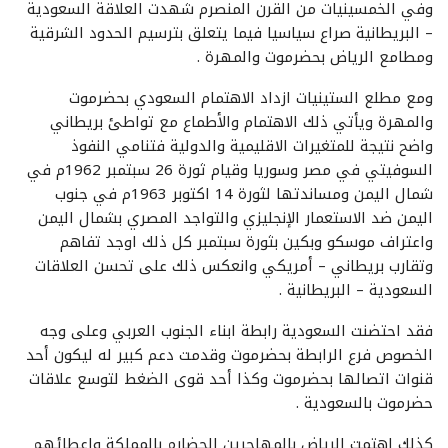
وفي الخمسينيات من القرن المنصرم شهدت العلاقة السعودية
– البريطانية صراع سياسيا فيما يتعلق بترسيم الحدود الشرقية
ومطامع الرياض بحضرموت والمهرة .
ومع مطلع الستينيات ازداد الاهتمام السعودي بحضرموت
والمهرة ويأتي ذلك الاهتمام والأطماع مع تواطئ بريطاني
واضح نتيجة للمتغيرات الاقليمية والدولية فتنامي النفوذ
السوفيتي في مصر وسوريا وقيام ثورة 26 سبتمبر 1962م في
شمال اليمن ومساندتها لثورة 14 اكتوبر 1963م في جنوب
اليمن ضد الاستعمار الإنجليزي والتواجد المصري بشمال اليمن
واعتراف موسكو وبكين بثورة سبتمبر كل ذلك اوجد تفاهم
وتقارب بريطاني – أمريكي وانعكس ذلك على تحسن العلاقات
السعودية – البريطانية .
فقد احتضنت السعودية رابطة ابناء الجنوب العربي وعلى وجه
الخصوص فرع الرابطة بحضرموت وقدمت دعم كبير له ليكون أحد
قنوات اتصالها بحضرموت وكذا أحد قوى الضغط لتوسع علاقات
حضرموت بالسعودية .
كذلك اهتمت الرياض بالمهاجرين الحضارم بالمملكة واعطائهم