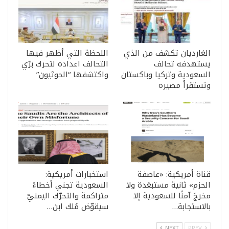
الغارديان تكشف من الذي
اللحظة التي أظهر فيها
يستهدفه تحالف
التحالف اعداده لتحرك برّي
السعودية وتركيا وباكستان
واكتشفها “الحوثيون”
وتستقرأ مصيره
قناة أمريكية: «عاصفة
استخبارات أمريكية:
الحزم» ثانية مستبعَدة ولا
السعودية تجني أخطاءً
مخرجَ آمنًا للسعودية إلا
متراكمة والتحرّك اليمنيّ
بالاستجابة…
سيقوّض مُلك ابن…
NEXT
PREV