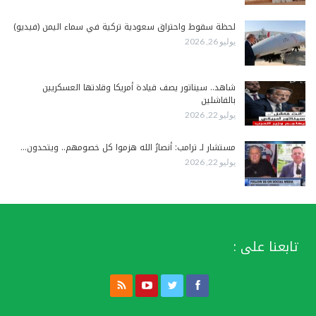
لحظة سقوط واحتراق سعودية تركية في سماء اليمن (فيديو)
يوليو 26, 2026
شاهد.. سيناتور يصف قيادة أمريكا وقادتها العسكريين
بالفاشلين
يوليو 22, 2026
مستشار لـ ترامب: أنصارُ الله هزموا كل خصومهم.. ويتحدون…
يوليو 22, 2026
تابعنا على :