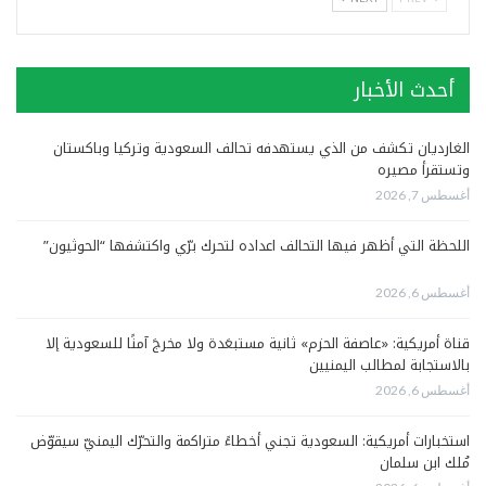
أحدث الأخبار
الغارديان تكشف من الذي يستهدفه تحالف السعودية وتركيا وباكستان
وتستقرأ مصيره
أغسطس 7, 2026
اللحظة التي أظهر فيها التحالف اعداده لتحرك برّي واكتشفها “الحوثيون”
أغسطس 6, 2026
قناة أمريكية: «عاصفة الحزم» ثانية مستبعَدة ولا مخرجَ آمنًا للسعودية إلا
بالاستجابة لمطالب اليمنيين
أغسطس 6, 2026
استخبارات أمريكية: السعودية تجني أخطاءً متراكمة والتحرّك اليمنيّ سيقوّض
مُلك ابن سلمان