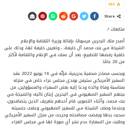
664
Share
متابعات /
أصدر ملك البحرين مرسومًا، بإقالة وزيرة الثقافة والإعلام
الشيخة مي بنت محمد آل خليفة، ، وتعيين خليفة لها، وذلك على
خلفية رفضها للتطبيع، بعد أن عملت في الإعلام والثقافة لأكثر
من 20 عامًا.
وبحسب مصادر صحفية بحرينية، فإنّه في 16 يونيو 2022 عقد
السفير الأمريكي ستيفن بوندي مجلس عزاء خاص في منزله
بمناسبة وفاة والده ودعا إليه بعض السفراء والمسؤولين، من
بينهم السفير الصهيوني في البحرين إيتان نائيه، والشيخة مي
بنت محمد، وأثناء التصوير، قام أحدهم بتعريف الذين يتصافحون،
وعندما وصلت الشيخة مي للسفير الصهيوني وعلمت جنسيته
سحبت يدها ورفضت مصافحته وخرجت من منزل السفير الأمريكي
وطلبت من السفارة عدم نشر أي صورة لها في مجلس العزاء.