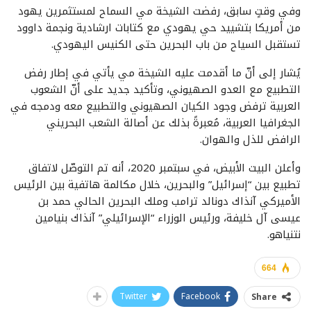
وفي وقتٍ سابق، رفضت الشيخة مي السماح لمستثمرين يهود
من أمريكا بتشييد حي يهودي مع كتابات ارشادية ونجمة داوود
تستقبل السياح من باب البحرين حتى الكنيس اليهودي.
يُشار إلى أنّ ما أقدمت عليه الشيخة مي يأتي في إطار رفض
التطبيع مع العدو الصهيوني، وتأكيد جديد على أنّ الشعوب
العربية ترفض وجود الكيان الصهيوني والتطبيع معه ودمجه في
الجغرافيا العربية، مُعبرةً بذلك عن أصالة الشعب البحريني
الرافض للذل والهوان.
وأعلن البيت الأبيض، في سبتمبر 2020، أنه تم التوصّل لاتفاق
تطبيع بين “إسرائيل” والبحرين، خلال مكالمة هاتفية بين الرئيس
الأميركي آنذاك دونالد ترامب وملك البحرين الحالي حمد بن
عيسى آل خليفة، ورئيس الوزراء “الإسرائيلي” آنذاك بنيامين
نتنياهو.
664
Twitter
Facebook
Share