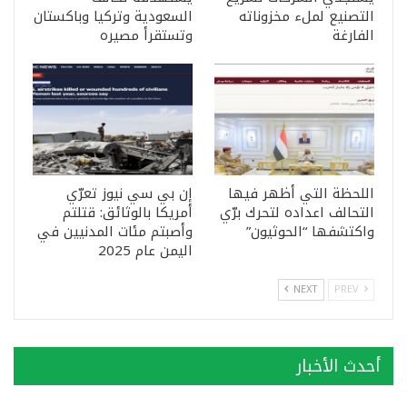
التصنيع لملء مخزوناته
السعودية وتركيا وباكستان
الفارغة
وتستقرأ مصيره
اللحظة التي أظهر فيها
إن بي سي نيوز تعرّي
التحالف اعداده لتحرك برّي
أمريكا بالوثائق: قتلتم
واكتشفها “الحوثيون”
وأصبتم مئات المدنيين في
اليمن عام 2025
NEXT
PREV
أحدث الأخبار