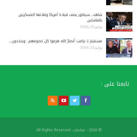
شاهد.. سيناتور يصف قيادة أمريكا وقادتها العسكريين
بالفاشلين
يوليو 22, 2026
مستشار لـ ترامب: أنصارُ الله هزموا كل خصومهم.. ويتحدون…
يوليو 22, 2026
تابعنا على :
© 2026 - متابعات. All Rights Reserved.