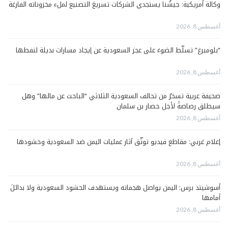
وكالة أمريكية: جيشُنا يستجدي الشركات تسريعَ التصنيع لملء مخزوناته الفارغة
أغسطس 8, 2026
“بلومبرغ” تسلّط الضوءَ على عجز السعودية عن إيجاد مسارات بديلة لنفطها
أغسطس 8, 2026
صحيفة عربية تسخرُ من تحالف السعودية الثلاثي “الباحث عن مالها” وهل
سيطلق رصاصةً لأجل حصار بن سلمان
أغسطس 8, 2026
إعلام غربي: مقاطع فيديو توثّق آثار عمليات اليمن ضد السعودية وحشودها
أغسطس 8, 2026
أسوشيتد برس: اليمن يواصل هجماته ويستهدف الحشود السعودية ولا بدائلَ
أمامها
أغسطس 8, 2026