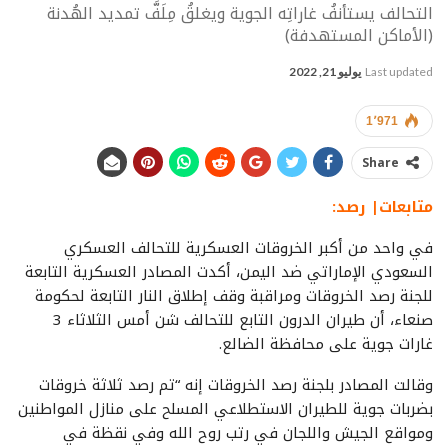
التحالف يستأنفُ غاراتِه الجوية ويغلقُ مِلَفَّ تمديد الهُدنة
(الأماكن المستهدفة)
Last updated
يوليو 21, 2022
1٬971
Share
متابعات| رصد:
في واحد من أكبر الخروقات العسكرية للتحالف العسكري
السعودي الإماراتي ضد اليمن، أكدت المصادر العسكرية التابعة
للجنة رصد الخروقات ومراقبة وقف إطلاق النار التابعة لحكومة
صنعاء، أن طيران الدرون التابع للتحالف شن أمس الثلاثاء 3
غارات جوية على محافظة الضالع.
وقالت المصادر بلجنة رصد الخروقات إنه “تم رصد ثلاثة خروقات
بضربات جوية للطيران الاستطلاعي المسلح على منازل المواطنين
ومواقع الجيش واللجان في رتب روح الله وفي نقظة في