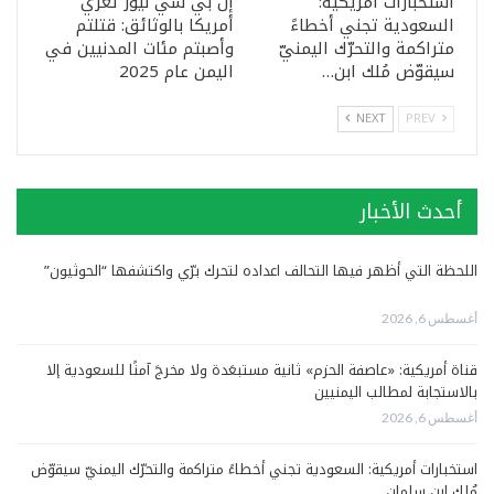
استخبارات أمريكية:
إن بي سي نيوز تعرّي
السعودية تجني أخطاءً
أمريكا بالوثائق: قتلتم
متراكمة والتحرّك اليمنيّ
وأصبتم مئات المدنيين في
سيقوّض مُلك ابن…
اليمن عام 2025
NEXT
PREV
أحدث الأخبار
اللحظة التي أظهر فيها التحالف اعداده لتحرك برّي واكتشفها “الحوثيون”
أغسطس 6, 2026
قناة أمريكية: «عاصفة الحزم» ثانية مستبعَدة ولا مخرجَ آمنًا للسعودية إلا
بالاستجابة لمطالب اليمنيين
أغسطس 6, 2026
استخبارات أمريكية: السعودية تجني أخطاءً متراكمة والتحرّك اليمنيّ سيقوّض
مُلك ابن سلمان