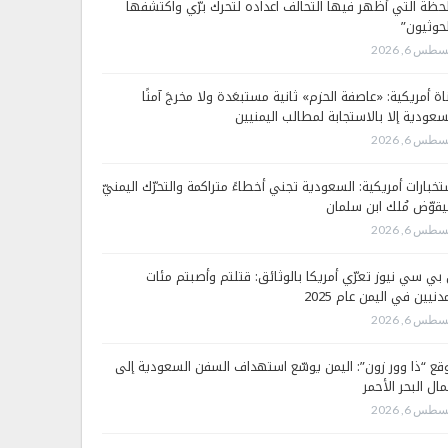
لحظة التي أظهر فيها التحالف اعداده لتحرك برّي واكتشفها
لحوثيون”
طس 6, 2026
اة أمريكية: «عاصفة الحزم» ثانية مستبعَدة ولا مخرجَ آمنًا
سعودية إلا بالاستجابة لمطالب اليمنيين
طس 6, 2026
تخبارات أمريكية: السعودية تجني أخطاءً متراكمة والتحرّك اليمنيّ
قوّض مُلك ابن سلمان
طس 6, 2026
 بي سي نيوز تعرّي أمريكا بالوثائق: قتلتم وأصبتم مئات
دنيين في اليمن عام 2025
طس 6, 2026
قع “ذا وور زون”: اليمن يوسّع استهداف السفن السعودية إلى
ال البحر الأحمر
طس 6, 2026