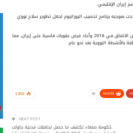
 إيران الإقليمي.
رمت طهران اتفاقا مع ست قوى كبرى في 2015 حدت بموجبه برنامج تخصيب اليورانيوم لجعل تطوير سلاح نووي
لكن الرئيس الأمريكي السابق دونالد ترامب انسحب من الاتفاق في 2018 وأعاد فرض عقوبات قاسية على إيران، مما
ة بالأنشطة النووية بعد نحو عام.
ReddIt
1٬852
NEXT POST
حُكومة صنعاء تكشف ما حصل لحافلات مدنية حاولت