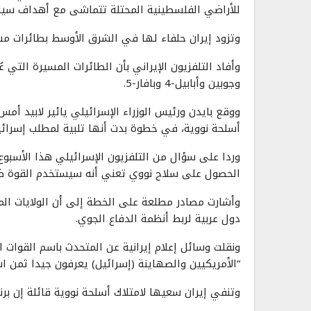
للأراضي الفلسطينية المحتلة تتماشى مع أهداف سيا
وتزود إيران حلفاء لها في الشرق الأوسط بطائرات مس
وأفاد التلفزيون الإيراني بأن الطائرات المسيرة الت
وجوبين وأبابيل-4 وبافار-5.
ووقع بايدن ورئيس الوزراء الإسرائيلي يائير لابيد 
أسلحة نووية، في خطوة بدت أنها تلبية لمطلب إسرائي
وردا على سؤال من التلفزيون الإسرائيلي هذا الأسبوع
الحصول على سلاح نووي تعني أنه سيستخدم القوة ضدها،
وأشارت مصادر مطلعة على الخطة إلى أن الولايات ال
دول عربية لربط أنظمة الدفاع الجوي.
ونقلت وسائل إعلام إيرانية عن المتحدث باسم القوات ا
“الأمريكيين والصهاينة (إسرائيل) يعرفون جيدا ثمن اس
وتنفي إيران سعيها لامتلاك أسلحة نووية قائلة إن ب