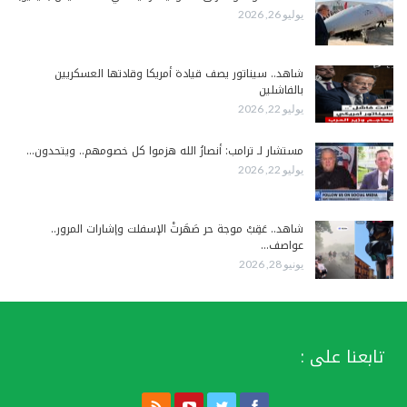
يوليو 26, 2026
شاهد.. سيناتور يصف قيادة أمريكا وقادتها العسكريين
بالفاشلين
يوليو 22, 2026
مستشار لـ ترامب: أنصارُ الله هزموا كل خصومهم.. ويتحدون…
يوليو 22, 2026
شاهد.. عَقِبْ موجة حر صَهَرتْ الإسفلت وإشارات المرور..
عواصف…
يونيو 28, 2026
تابعنا على :