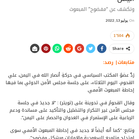
وتكشف عن “مفضوح” المبعوث
On
يوليو 13, 2022
1٬504
Share
متابعات| رصد:
رَدَّ عضوُ المكتب السياسي في حركةِ أنصار الله في اليمن، علي
القحوم، اليوم الثلاثاء، على جلسة مجلس الأمن الدولي بما فيها
إحاطة المبعوث الأممي.
وقال القحومُ في تدوينة على (تويتر) : “لا جديدَ في جلسة
مجلس الأمن غير التكرار والتضليل والتأكيد على مساندة ودعم
الرباعية على الإستمرار في العدوان والحصار على اليمن”.
وتابع: “كما أنه أيضاً لا جديد في إحاطة المبعوث الأممي سوى
إمتداح وتلميع السعودية والإمارات وبشكل مفضوح”.