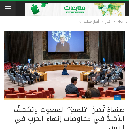
Home
أخبار
أخبار محلية
صنعاءُ تُدينُ “تلميعَ” المبعوث وتكشفُ
الأَجَــدَّ في مفاوضات إنهاءِ الحربِ في
اليمن