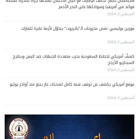
فاينانشال تايمز: تحالف الإمارات مع كيان الاحتلال يمنحُها جرأةً للتحرك بشبكة
قواعد في أفريقيا وسواحلها على البحر الأحمر
أغسطس 5, 2026
فورين بوليسي: نقص مخزونات الـ”باتريوت” يتحوّل لأزمة عابرة للقارات
أغسطس 5, 2026
كشفٌ أمريكي لخطط السعودية بحرب متعددة الجبهات ضد اليمن ويطرح
السيناريو الأرجح
أغسطس 5, 2026
موقع أمريكي يكشف عن توقف شبه كامل لشحنات غاز ينبع منذ أواخر يوليو
أغسطس 5, 2026