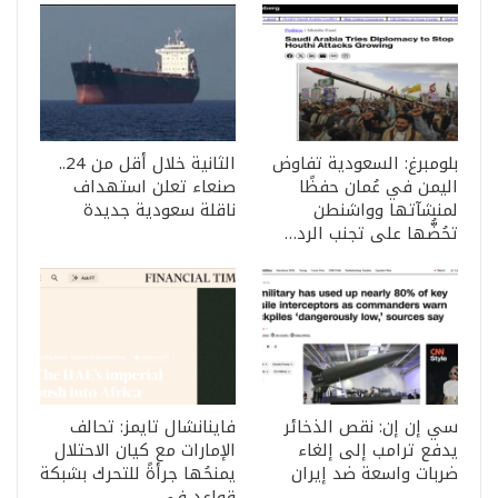
بلومبرغ: السعودية تفاوض
الثانية خلال أقل من 24..
اليمن في عُمان حفظًا
صنعاء تعلن استهداف
لمنشآتها وواشنطن
ناقلة سعودية جديدة
تحُضُّها على تجنب الرد…
سي إن إن: نقص الذخائر
فاينانشال تايمز: تحالف
يدفع ترامب إلى إلغاء
الإمارات مع كيان الاحتلال
ضربات واسعة ضد إيران
يمنحُها جرأةً للتحرك بشبكة
قواعد في…