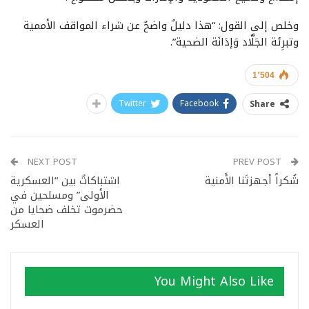
وخلص إلى القول: “هذا دليلٌ واضحٌ عن شراء المواقف الأممية
وتبرِئة الجَلَّاد وَإدَانَة الضحية”.
1٬504
Twitter
Facebook
Share
NEXT POST
PREV POST
شُكراً أجهزتَنا الأَمنية
اشتباكاتٌ بين “العسكرية
الأولى” ومسلحين في
حضرموت تخلف ضحايا من
العسكر
You Might Also Like