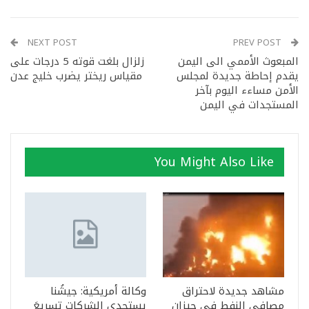
NEXT POST
PREV POST
المبعوث الأممي الى اليمن
زلزال بلغت قوته 5 درجات على
يقدم إحاطة جديدة لمجلس
مقياس ريختر يضرب خليج عدن
الأمن مساءء اليوم بآخر
المستجدات في اليمن
You Might Also Like
مشاهد جديدة لاحتراق
وكالة أمريكية: جيشُنا
مصافي النفط في جيزان
يستجدي الشركات تسريعَ