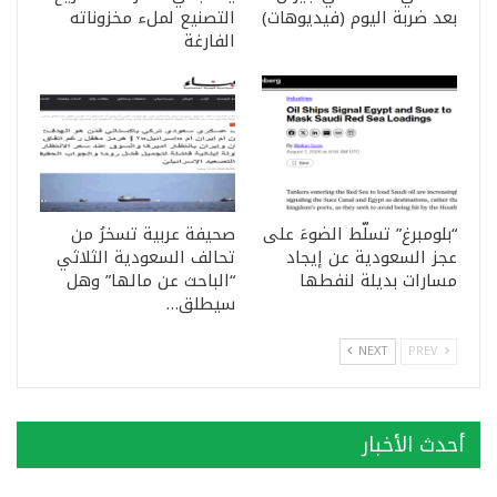
بعد ضربة اليوم (فيديوهات)
التصنيع لملء مخزوناته
الفارغة
“بلومبرغ” تسلّط الضوءَ على
صحيفة عربية تسخرُ من
عجز السعودية عن إيجاد
تحالف السعودية الثلاثي
مسارات بديلة لنفطها
“الباحث عن مالها” وهل
سيطلق…
NEXT
PREV
أحدث الأخبار