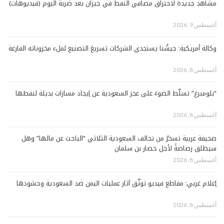
مشاهد جديدة لاحتراق مصافي النفط في جيزان بعد ضربة اليوم (فيديوهات)
أغسطس 9, 2026
وكالة أمريكية: جيشُنا يستجدي الشركات تسريعَ التصنيع لملء مخزوناته الفارغة
أغسطس 8, 2026
“بلومبرغ” تسلّط الضوءَ على عجز السعودية عن إيجاد مسارات بديلة لنفطها
أغسطس 8, 2026
صحيفة عربية تسخرُ من تحالف السعودية الثلاثي “الباحث عن مالها” وهل
سيطلق رصاصةً لأجل حصار بن سلمان
أغسطس 8, 2026
إعلام غربي: مقاطع فيديو توثّق آثار عمليات اليمن ضد السعودية وحشودها
أغسطس 8, 2026