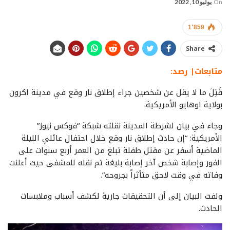
On
يوليو 10, 2022
1٬859
Share
متابعات| رصد:
قُتِلَ ما لا يقل عن شخصين جراء إطلاق نار وقع في مدينة اكرون
بولاية اوهايو الأمريكية.
وجاء في بيان لشرطة المدينة نقلته شبكة “فوكس نيوز”
الأمريكية: “إن حادث إطلاق نار وقع خلال احتفال عائلي الليلة
الماضية أسفر عن مقتل طفلة تبلغ من العمر أربع سنوات على
الفور وإصابة شخص آخر إصابة بليغة تم نقله للمشفى حيث أعلنت
وفاته في وقت لاحق متأثراً بجروحه”.
ولفت البيان إلى أن التحقيقات جارية لكشف أسباب وملابسات
الحادث.