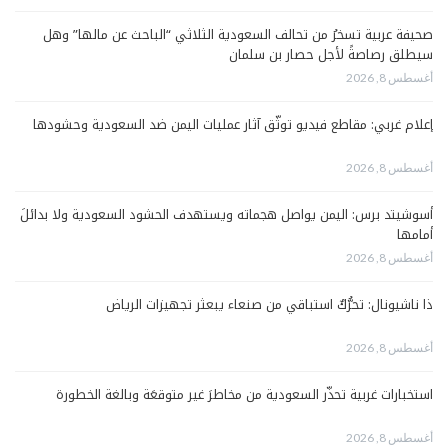
صحيفة عربية تسخرُ من تحالف السعودية الثلاثي “الباحث عن مالها” وهل
سيطلق رصاصةً لأجل حصار بن سلمان
أغسطس 8, 2026
إعلام غربي: مقاطع فيديو توثّق آثار عمليات اليمن ضد السعودية وحشودها
أغسطس 8, 2026
أسوشيتد برس: اليمن يواصل هجماته ويستهدف الحشود السعودية ولا بدائلَ
أمامها
أغسطس 8, 2026
ذا ناشيونال: تحرُّكٌ استباقي من صنعاء يبعثر تجهيزات الرياض
أغسطس 8, 2026
استخبارات غربية تحذّر السعودية من مخاطرَ غير متوقعَة وبالغة الخطورة
أغسطس 8, 2026