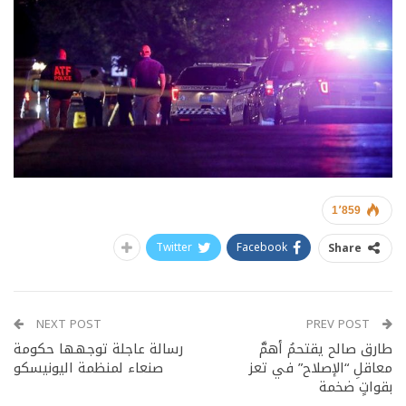
1٬859
Twitter
Facebook
Share
NEXT POST
PREV POST
طارق صالح يقتحمُ أهمَّ
رسالة عاجلة توجهها حكومة
معاقلِ “الإصلاح” في تعز
صنعاء لمنظمة اليونيسكو
بقواتٍ ضخمة