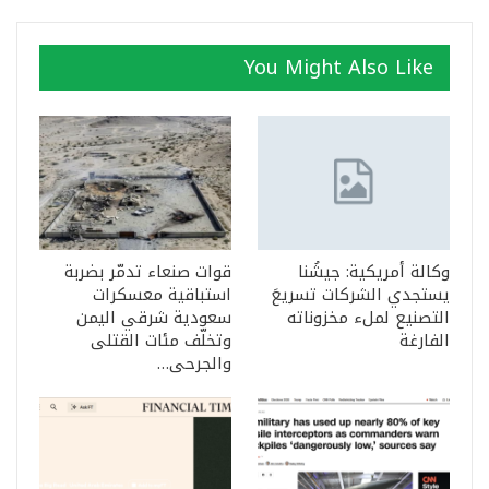
You Might Also Like
وكالة أمريكية: جيشُنا
قوات صنعاء تدمّر بضربة
يستجدي الشركات تسريعَ
استباقية معسكرات
التصنيع لملء مخزوناته
سعودية شرقي اليمن
الفارغة
وتخلّف مئات القتلى
والجرحى…