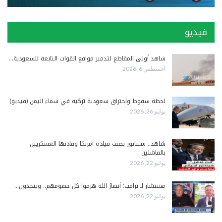
فيديو
شاهد أولى المقاطع لتدمير مواقع القوات التابعة للسعودية…
أغسطس 6, 2026
لحظة سقوط واحتراق سعودية تركية في سماء اليمن (فيديو)
يوليو 26, 2026
شاهد.. سيناتور يصف قيادة أمريكا وقادتها العسكريين
بالفاشلين
يوليو 22, 2026
مستشار لـ ترامب: أنصارُ الله هزموا كل خصومهم.. ويتحدون…
يوليو 22, 2026