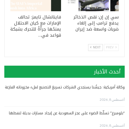
سي إن إن: نقص الذخائر
فاينانشال تايمز: تحالف
يدفع ترامب إلى إلغاء
الإمارات مع كيان الاحتلال
ضربات واسعة ضد إيران
يمنحُها جرأةً للتحرك بشبكة
قواعد في…
NEXT
PREV
أحدث الأخبار
وكالة أمريكية: جيشُنا يستجدي الشركات تسريعَ التصنيع لملء مخزوناته الفارغة
أغسطس 8, 2026
“بلومبرغ” تسلّط الضوءَ على عجز السعودية عن إيجاد مسارات بديلة لنفطها
أغسطس 8, 2026