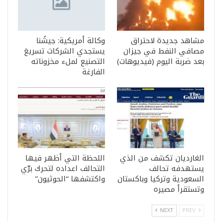
مشاهد جديدة لاحتراق
وكالة أمريكية: جيشُنا
مصافي النفط في جيزان
يستجدي الشركات تسريعَ
بعد ضربة اليوم (فيديوهات)
التصنيع لملء مخزوناته
الفارغة
الغارديان تكشف من الذي
اللحظة التي أظهر فيها
يستهدفه تحالف
التحالف اعداده لتحرك برّي
السعودية وتركيا وباكستان
واكتشفها “الحوثيون”
وتستقرأ مصيره
NEXT
PREV