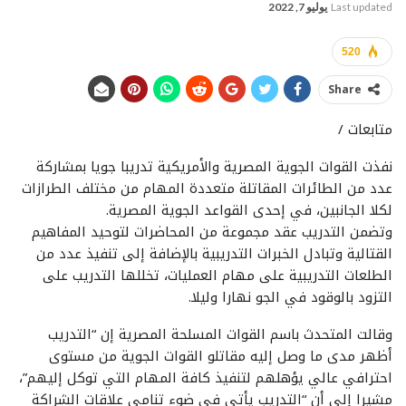
Last updated
يوليو 7, 2022
520
Share
متابعات /
نفذت القوات الجوية المصرية والأمريكية تدريبا جويا بمشاركة
عدد من الطائرات المقاتلة متعددة المهام من مختلف الطرازات
لكلا الجانبين، في إحدى القواعد الجوية المصرية.
وتضمن التدريب عقد مجموعة من المحاضرات لتوحيد المفاهيم
القتالية وتبادل الخبرات التدريبية بالإضافة إلى تنفيذ عدد من
الطلعات التدريبية على مهام العمليات، تخللها التدريب على
التزود بالوقود في الجو نهارا وليلا.
وقالت المتحدث باسم القوات المسلحة المصرية إن “التدريب
أظهر مدى ما وصل إليه مقاتلو القوات الجوية من مستوى
احترافي عالي يؤهلهم لتنفيذ كافة المهام التي توكل إليهم”،
مشيرا إلى أن “التدريب يأتي في ضوء تنامي علاقات الشراكة