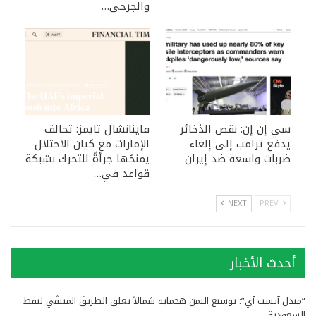
والجرحى…
سي إن إن: نقص الذخائر
فاينانشال تايمز: تحالف
يدفع ترامب إلى إلغاء
الإمارات مع كيان الاحتلال
ضربات واسعة ضد إيران
يمنحُها جرأةً للتحرك بشبكة
قواعد في…
NEXT
PREV
أحدث الأخبار
“ميدل آيست آي”: توسيع اليمن هجماتِه شمالاً يغلِق الطريقَ المتبقّي لنفط
السعودية