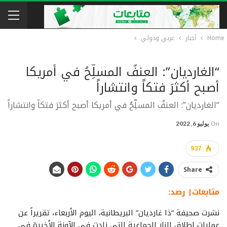
Home
أخبار
عربي ودولي
“الغارديان”: العنفُ المسلِّحُ في أمريكا
أصبح أكثرَ فتكاً وانتشاراً
“الغارديان”: العنفُ المسلِّحُ في أمريكا أصبح أكثرَ فتكاً وانتشاراً
On
يوليو 6, 2022
937
Share
متابعات| رصد:
نشرت صحيفة “ذا غارديان” البريطانية، اليوم الأربعاء، تقريراً عن
عمليات إطلاق النار الجماعية التي زادت في الآونة الأخيرة في