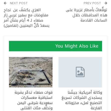
NEXT POST
PREV POST
توقُّعاتٌ بأمطار غزيرة على
العزي يكشفُ عن نجاح
هذه المحافظات خلال
مفاوضات مع سفير غربي زار
الساعات القادمة
صنعاء لـ 4 أيام بشأن أمر
يسعدُ كُلَّ اليمنيين (تفاصيل)
You Might Also Like
وكالة أمريكية: جيشُنا
قوات صنعاء تدمّر بضربة
يستجدي الشركات تسريعَ
استباقية معسكرات
التصنيع لملء مخزوناته
سعودية شرقي اليمن
الفارغة
وتخلّف مئات القتلى