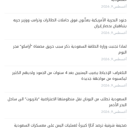
أغسطس 9, 2026
جنود البحرية الأمريكية يعذّبون فوق حاملات الطائرات وترامب ووزير حربه
يتباهيان بحصار إيران
أغسطس 9, 2026
لماذا تجنبت وزارة الطاقة السعودية ذكر سبب حريق مصفاة “أرامكو” فجر
اليوم
أغسطس 9, 2026
التلغراف: الإحباط يصيب اليمنيين بعد 4 سنوات من الجمود ولديهم الكثير
ليكسبوه من مواجهة جديدة
أغسطس 9, 2026
السعودية تطلب من اليونان نقل منظومتها الاعتراضية “باتريوت” الى ساحل
البحر الأحمر
أغسطس 9, 2026
صحيفة شرقية ترصد آثارًا كبيرةً لعمليات اليمن على معسكرات السعودية