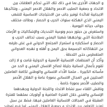
و الجهات الأخرى بما في ذلك تلك التي تحكم العلاقات بين
الاتحاد و جمعية الصليب الاحمر والهلال الاحمر اليمني ، ونتائجها
الايجابية لفائدة توفير جانب من الاحتياجات الاساسية للشعب
اليمني الذي انهكته سنوات الحرب و الحصار ، وطالت مختلف
جوانب حياته اليومية .
واستعرض بن حبتور حجم ونوعية التحديات والإشكاليات و الأزمات
الطاحنة التي يواجهها شعبنا اليمني بسبب تحالف الحرب و
الحصار و استكباره و استمرار المجتمع الدولي في غض طرفه
عن انتهاكاته الجسيمة بحق اليمن و أهله و نهجه العدواني
المتغطرس حتى اللحظة .
وأكد أن المنظمات الانسانية الأممية و الدولية قامت و لا زالت
تقوم بأعمال انسانية جليلة لصالح الانسان اليمني و الحد من
مأساته الكبيرة .. مثمنا الأداء الانساني والوطني لكافة العاملين
المحليين في المجال الانساني بصورة عامة و الهلال الأحمر
والصليب الأحمر بصورة خاصة .
وناقش اللقاء سير نشاط الاتحاد واللجنة الدولية وجهدهما
الإنساني والفني خلال الفترة الماضية و أولويات عملهما للفترة
المقبلة في المجالات الانسانية العاملين فيها، فضلا عن سبل
تعزيز التعاون بين الاتحاد و جمعية الهلال اليمني لما فيه توطيد