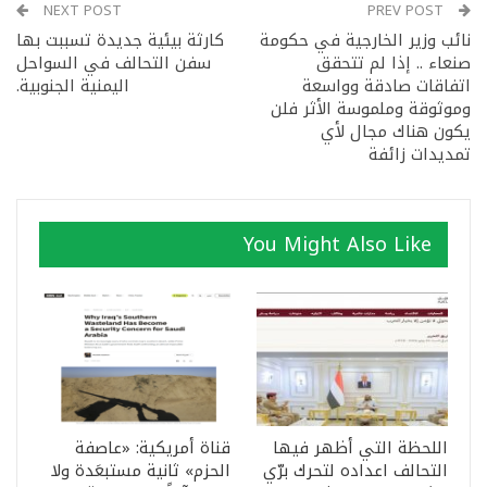
NEXT POST
PREV POST
نائب وزير الخارجية في حكومة
كارثة بيئية جديدة تسببت بها
صنعاء .. إذا لم تتحقق
سفن التحالف في السواحل
اتفاقات صادقة وواسعة
اليمنية الجنوبية.
وموثوقة وملموسة الأثر فلن
يكون هناك مجال لأي
تمديدات زائفة
You Might Also Like
اللحظة التي أظهر فيها
قناة أمريكية: «عاصفة
التحالف اعداده لتحرك برّي
الحزم» ثانية مستبعَدة ولا