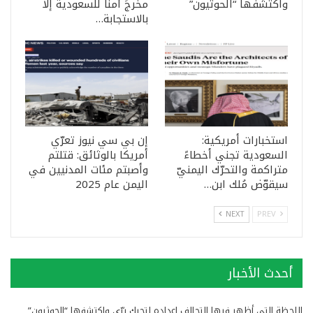
واكتشفها “الحوثيون”
مخرجَ آمنًا للسعودية إلا
بالاستجابة…
استخبارات أمريكية:
إن بي سي نيوز تعرّي
السعودية تجني أخطاءً
أمريكا بالوثائق: قتلتم
متراكمة والتحرّك اليمنيّ
وأصبتم مئات المدنيين في
سيقوّض مُلك ابن…
اليمن عام 2025
NEXT
PREV
أحدث الأخبار
اللحظة التي أظهر فيها التحالف اعداده لتحرك برّي واكتشفها “الحوثيون”