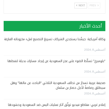
NEXT
PREV
أحدث الأخبار
وكالة أمريكية: جيشُنا يستجدي الشركات تسريعَ التصنيع لملء مخزوناته الفارغة
أغسطس 8, 2026
“بلومبرغ” تسلّط الضوءَ على عجز السعودية عن إيجاد مسارات بديلة لنفطها
أغسطس 8, 2026
صحيفة عربية تسخرُ من تحالف السعودية الثلاثي “الباحث عن مالها” وهل
سيطلق رصاصةً لأجل حصار بن سلمان
أغسطس 8, 2026
إعلام غربي: مقاطع فيديو توثّق آثار عمليات اليمن ضد السعودية وحشودها