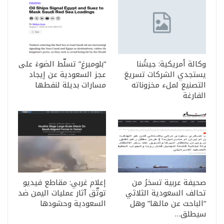
وكالة أمريكية: جيشُنا
“بلومبرغ” تسلّط الضوءَ على
يستجدي الشركات تسريعَ
عجز السعودية عن إيجاد
التصنيع لملء مخزوناته
مسارات بديلة لنفطها
الفارغة
صحيفة عربية تسخرُ من
إعلام غربي: مقاطع فيديو
تحالف السعودية الثلاثي
توثّق آثار عمليات اليمن ضد
“الباحث عن مالها” وهل
السعودية وحشودها
سيطلق…