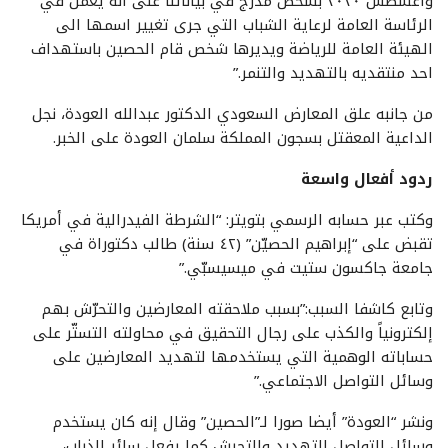
وأغسطس ٢٠٢٠ بشخص مدرج في بياناتنا على انه يعمل في
الرئاسة العامة لرعاية الشباب التي جرى تغيير اسمها الى
الهيئة العامة للرياضة ويديرها شخص قام الحصين باستهداف
احد منتقديه بالتهديد والتنمر.”
من جانبه علق المعارض السعودي الدكتور عبدالله العودة، نجل
الداعية المعقتل بسجون المملكة سلمان العودة على الخبر.
ردود أفعال واسعة
وكتب عبر حسابه الرسمي بتويتر: “الشرطة الفيدرالية في أمريكا
تقبض على “إبراهيم الحصيّن” (٤٢ سنة) طالب دكتوراة في
جامعة جاكسون ستيت في ميسيسبّي.”
وتابع كاشفا السبب:”بسبب ملاحقته المعارضين والتحرّش بهم
إلكترونياً والكذب على رجال التحقيق في محاولته التستّر على
حساباته الوهمية التي يستخدمها لتهديد المعارضين على
وسائل التواصل الاجتماعي.”
ونشر “العودة” أيضا صورا لـ”الحصين” وقال إنه كان يستخدم
وسائل التواصل للتهديد والتحرش كما يفعل سائر الذباب،