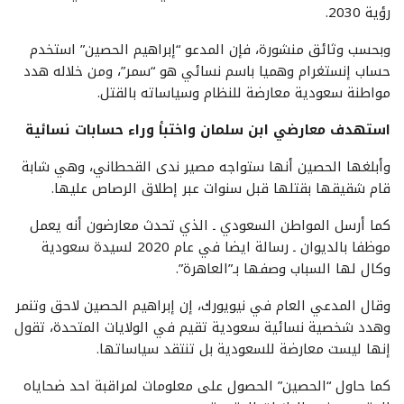
رؤية 2030.
وبحسب وثائق منشورة، فإن المدعو “إبراهيم الحصين” استخدم
حساب إنستغرام وهميا باسم نسائي هو “سمر”، ومن خلاله هدد
مواطنة سعودية معارضة للنظام وسياساته بالقتل.
استهدف معارضي ابن سلمان واختبأ وراء حسابات نسائية
وأبلغها الحصين أنها ستواجه مصير ندى القحطاني، وهي شابة
قام شقيقها بقتلها قبل سنوات عبر إطلاق الرصاص عليها.
كما أرسل المواطن السعودي ـ الذي تحدث معارضون أنه يعمل
موظفا بالديوان ـ رسالة ايضا في عام 2020 لسيدة سعودية
وكال لها السباب وصفها بـ”العاهرة”.
وقال المدعي العام في نيويورك، إن إبراهيم الحصين لاحق وتنمر
وهدد شخصية نسائية سعودية تقيم في الولايات المتحدة، تقول
إنها ليست معارضة للسعودية بل تنتقد سياساتها.
كما حاول “الحصين” الحصول على معلومات لمراقبة احد ضحاياه