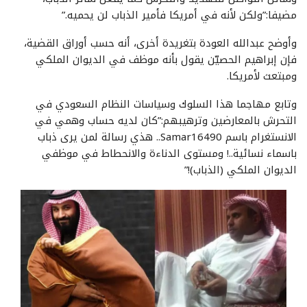
مضيفا:”ولكن لأنه في أمريكا فأمير الذباب لن يحميه.”
وأوضح عبدالله العودة بتغريدة أخرى، أنه حسب أوراق القضية،
فإن إبراهيم الحصيّن يقول بأنه موظف في الديوان الملكي
ومبتعث لأمريكا.
وتابع مهاجما هذا السلوك وسياسات النظام السعودي في
التحرش بالمعارضين وترهيبهم:”كان لديه حساب وهمي في
الانستغرام باسم Samar16490.. هذي رسالة لمن يرى ذباب
باسماء نسائية..! ومستوى الدناءة والانحطاط في موظفي
الديوان الملكي (الذباب)!”