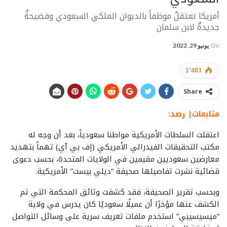
أمريكا تعتقلُ موظفاً بالديوان الملكي السعودي وفضيحةٌ
جديدةٌ لابن سلمان
On
يونيو 29, 2022
1٬483
Share
متابعات| رصد:
اعتقلت السلطات الأمريكية مواطنا سعودياً، بعد أن وجه له
مكتب التحقيقات الفيدرالي الأمريكي (إف بي آي) تهماً بتهديد
معارضين سعوديين مقيمين في الولايات المتحدة، بحسب دعوى
قضائية نشرت تفاصيلها صحيفة “ديلي بيست” الأمريكية.
وبحسب تقرير الصحيفة، فقد كشفت وثائق المحكمة التي تم
الكشف عنها مؤخرًا أن عميلًا سعوديًا كان يدرس في ولاية
“ميسيسيبي” استخدم ملفات تعريف سرية على وسائل التواصل