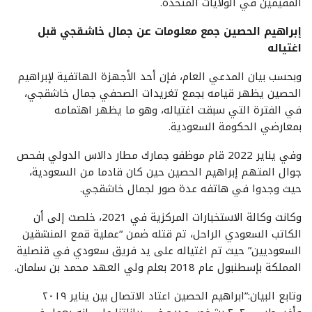
المقيمين في الولايات المتحدة.
إبراهيم الحصين جمع معلومات عن جمال خاشقجي قبل
اغتياله
وبحسب بيان المدعي العام، فإن أحد الأجهزة الهاتفية لإبراهيم
الحصين يظهر قيامه بجمع تغريدات الصحفي جمال خاشقجي،
في الفترة التي سبقت اغتياله، وهو ما يظهر اهتمامه
بمعارضي الحكومة السعودية.
وفي يناير 2022 قام موظفو جمارك مطار دالاس الدولي بفحص
جوال المتهم إبراهيم الحصين حين كان قادما من السعودية،
حيث وجدوا في هاتفه عدة صور لجمال خاشقجي.
وكانت وكالة الاستخبارات المركزية في 2021، خلصت إلى أن
الكاتب السعودي الراحل، تم قتله ضمن “عملية قمع المنشقين
السعوديين” حيث تم اغتياله على يد فريق سعودي في قنصلية
المملكة بإسطنبول عام 2018 بعلم ولي العهد محمد بن سلمان.
وتابع البيان:”ابراهيم الحصين اعتاد الاتصال بين يناير ٢٠١٩