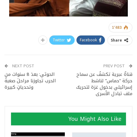
1٬483
Twitter
Facebook
Share
NEXT POST
PREV POST
قناةٌ عبرية تكشفُ عن سماح
الحوثي: بعدَ 8 سنوات من
حركة “حماس” لناشط
الحرب تجاوزنا مراحلَ صعبةً
إسرائيلي بدخول غزة لتحريك
وتحدياتٍ كبيرة
ملف تبادل الأسرى
You Might Also Like