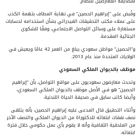
لمضايقة المعارضين للنظام.
وقُبض على “إبراهيم الحصين” في نهاية المطاف بتهمة الكذب
على عملاء مكتب التحقيقات الفيدرالي بشأن استخدامه لحسابات
مستعارة على وسائل التواصل الاجتماعي، وفقًا للشكوى
الجنائية المقدمة.
و”الحصين” مواطن سعودي يبلغ من العمر 42 عامًا ويعيش في
الولايات المتحدة منذ عام 2013.
موظف بالديوان الملكي السعودي
وتحدث معارضون سعوديون على مواقع التواصل، بأن “إبراهيم
الحصين” هو في الأصل موظف بالديوان الملكي السعودي،
وأيضا كاتب سابق في صحيفة الحياة اللندنية.
وأثناء التحقيق قال المدعى عليه إبراهيم الحصين، بأنه يتلقى
نصف نفقات ابتعاثه للدكتوراة من الديوان الملكي والنصف الآخر
من الملحقية الثقافية وأنه لا يقوم بأي عمل حكومي خلال فترة
ابتعاثه.