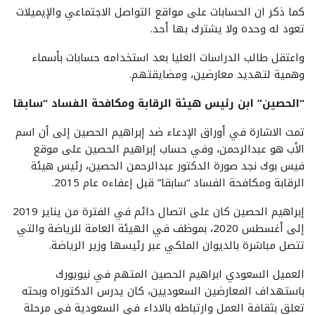
كما ذكر ان الحسابات على مواقع التواصل الاجتماعي والإيميلات
تعود له وحده ولا يشترك بها أحد.
واعتقل طالب الدراسات العليا بعد استخدامه حسابات بأسماء
وهمية لتهديد معارضين، ومضايقتهم.
“الحصين” ابن رئيس هيئة الرقابة ومكافحة الفساد “سابقا
تمت الاشارة في أوراق الإدعاء ضد إبراهيم الحصين إلى أن اسم
الأب هو عبدالرحمن، وفي حساب إبراهيم الحصين على موقع
فيس بوك نجد صورة الدكتور عبدالرحمن الحصين، رئيس هيئة
الرقابة ومكافحة الفساد “سابقا” قبل إعفاءه عام 2015.
إبراهيم الحصين كان على اتصال دائم في الفترة من يناير 2019
إلى أغسطس 2020، بموظف في الهيئة العامة للرياضة والتي
تتصل مباشرة بالديوان الملكي عبر رئيسها وزير الرياضة.
العميل السعودي ابراهيم الحصين المتهم في نيويورك
باستهداف المعارضين السعوديين، كان يدرس الدكتوراه وبحثه
تعلق بثقافة العمل وارتباطه بالاداء في السعودية في مرحلة