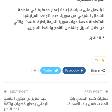
4)العمل على سياسة إعادة إعمار حقيقية في منطقة
الشمال الشرقي من سوريا، حيث تتواجد الميليشيا
المتعاملة معها قوات سوريا الديمقراطية “قسد”، والتي
من خلال تسرق واشنطن القمح والنفط السوري.
* الخنادق
755
Twitter
Facebook
Share
NEXT POST
PREV POST
عملياتُ كسر الحصار: بابُ
عبدالعزيز بن حبتور: الشعبُ
المندب ضمنَ بنك الأهداف
اليمني يخطو خطواتٍ واثقةً
نحوَ النصر