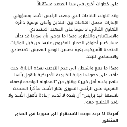
على خطوات أخرى في هذا الصعيد مستقبلاً.
وقد تناولت اللقاءات التي جمعت الرئيس الأسد بمسؤولي
الإمارات، مجمل العلاقات بين البلدين وآفاق توسيع دائرة
التعاون الثنائي، لا سيما على الصعيد الاقتصادي
والاستثماري والتجاري. وهذا ما يوحي بأن سوريا قد بدأت
مسار كسر أطواق الحصار، المفروض عليها من قبل الولايات
المتحدة الأمريكية، بغية تحسين الوضع المعيش الاقتصادي
والاجتماعي للبلاد.
وهذا ما دفع واشنطن الى عدم الترحيب بهذه الزيارة، حيث
علّقت على حصولها وزارة الخارجية الأمريكية بالقول بأنها
تشعر بخيبة أمل كبيرة وبقلق من “المحاولة الواضحة لإضفاء
الشرعية على الرئيس السوري بشار الأسد. مذكراً المتحدث
باسمها “نيد برايس” أن بلاده لا تدعم “إعادة تأهيل الأسد ولا
نؤيد التطبيع معه”.
أمريكا لا تريد عودة الاستقرار الى سوريا في المدى
المنظور