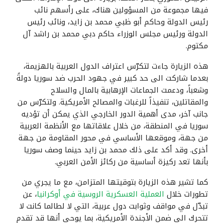
فيها مجموعة من المسؤولين هناك، على رأسهم نائب
رئيس الدولة وحاكم أبو ظبي محمد بن زايد، ونائب رئيس
الدولة ورئيس مجلس الوزراء حاكم دبي محمد بن راشد آل
مكتوم
.
هذه الزيارة جاءت لتكرّس اعتراف الدول العربية بالهزيمة،
بعدما شاركت الى حد كبير في جهود الحرب ضد سوريا دولةً
وشعباً، ودعمت الجماعات الإرهابية بالمال والسلاح
والمقاتلين، تنفيذاً للرغبات والمصالح الأمريكية. ولتكرّس من
جانب آخر، مدى أهمية الدور الخارجي الذي يمكن أن تؤديه
سوريا في المنطقة، من خلال علاقاتها مع الأنظمة العربية
من جهة، وموقعها الأساسي في محور المقاومة من جهة
أخرى. وقد أكد على ذلك محمد بن زايد حينما وصف سوريا
بأنها تعد ركيزة أساسية من ركائز الأمن العربي.
كما تشير هذه الزيارة بتوقيتها المتزامن، مع ما يجري من
تطورات خلال
العملية العسكرية الروسية في أوكرانيا
، عن
تبدّل في مواقف وثوابت دول عربية، التي لا لطالما كانت لا
تتحرك الى ضمن الأجندة الأمريكية، بما يوحي أنها قد تقدم