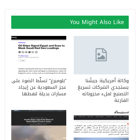
You Might Also Like
وكالة أمريكية: جيشُنا
“بلومبرغ” تسلّط الضوءَ على
يستجدي الشركات تسريعَ
عجز السعودية عن إيجاد
التصنيع لملء مخزوناته
مسارات بديلة لنفطها
الفارغة