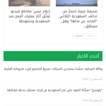
صحيفة عربية تسخرُ من
إعلام غربي: مقاطع فيديو
تحالف السعودية الثلاثي
توثّق آثار عمليات اليمن ضد
“الباحث عن مالها” وهل
السعودية وحشودها
سيطلق…
NEXT
PREV
أحدث الأخبار
وكالة أمريكية: جيشُنا يستجدي الشركات تسريعَ التصنيع لملء مخزوناته الفارغة
أغسطس 8, 2026
“بلومبرغ” تسلّط الضوءَ على عجز السعودية عن إيجاد مسارات بديلة لنفطها
أغسطس 8, 2026