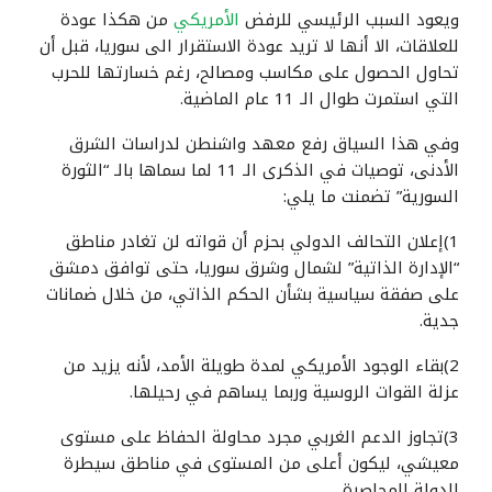
ويعود السبب الرئيسي للرفض
الأمريكي
من هكذا عودة
للعلاقات، الا أنها لا تريد عودة الاستقرار الى سوريا، قبل أن
تحاول الحصول على مكاسب ومصالح، رغم خسارتها للحرب
التي استمرت طوال الـ 11 عام الماضية.
وفي هذا السياق رفع معهد واشنطن لدراسات الشرق
الأدنى، توصيات في الذكرى الـ 11 لما سماها بالـ “الثورة
السورية” تضمنت ما يلي
:
1)إعلان التحالف الدولي بحزم أن قواته لن تغادر مناطق
“الإدارة الذاتية” لشمال وشرق سوريا، حتى توافق دمشق
على صفقة سياسية بشأن الحكم الذاتي، من خلال ضمانات
جدية
.
2)بقاء الوجود الأمريكي لمدة طويلة الأمد، لأنه يزيد من
عزلة القوات الروسية وربما يساهم في رحيلها
.
3)تجاوز الدعم الغربي مجرد محاولة الحفاظ على مستوى
معيشي، ليكون أعلى من المستوى في مناطق سيطرة
الدولة المحاصرة.