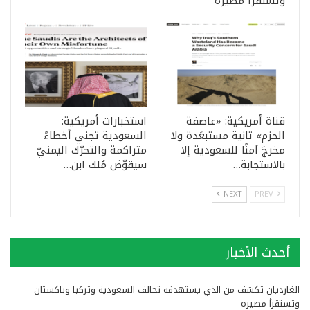
وتستقرأ مصيره
قناة أمريكية: «عاصفة
استخبارات أمريكية:
الحزم» ثانية مستبعَدة ولا
السعودية تجني أخطاءً
مخرجَ آمنًا للسعودية إلا
متراكمة والتحرّك اليمنيّ
بالاستجابة…
سيقوّض مُلك ابن…
NEXT
PREV
أحدث الأخبار
الغارديان تكشف من الذي يستهدفه تحالف السعودية وتركيا وباكستان
وتستقرأ مصيره