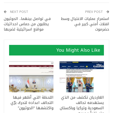
NEXT POST
PREV POST
استمرار عمليات الاغتيال وسط
في تواصل بينهما.. الحوثيون
انفلات أمني كبير في
يطلبون من حماس احداثيات
حضرموت
مواقع اسرائيلية لضربها
You Might Also Like
الغارديان تكشف من الذي
اللحظة التي أظهر فيها
يستهدفه تحالف
التحالف اعداده لتحرك برّي
السعودية وتركيا وباكستان
واكتشفها “الحوثيون”