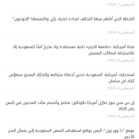
أغسطس 7, 2026
اللحظة التي أظهر فيها التحالف اعداده لتحرك برّي واكتشفها “الحوثيون”
أغسطس 6, 2026
قناة أمريكية: «عاصفة الحزم» ثانية مستبعَدة ولا مخرجَ آمنًا للسعودية إلا
بالاستجابة لمطالب اليمنيين
أغسطس 6, 2026
استخبارات أمريكية: السعودية تجني أخطاءً متراكمة والتحرّك اليمنيّ سيقوّض
مُلك ابن سلمان
أغسطس 6, 2026
إن بي سي نيوز تعرّي أمريكا بالوثائق: قتلتم وأصبتم مئات المدنيين في اليمن
عام 2025
أغسطس 6, 2026
موقع “ذا وور زون”: اليمن يوسّع استهداف السفن السعودية إلى شمال البحر
الأحمر