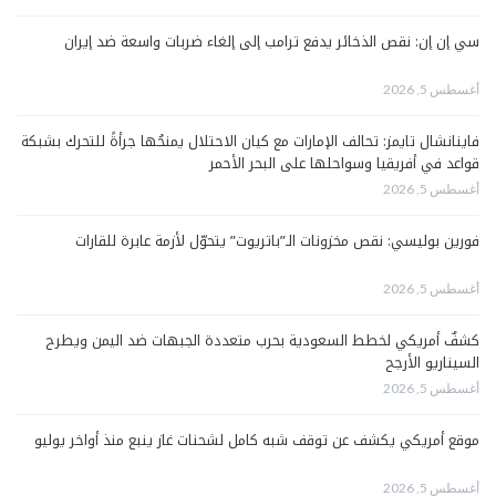
سي إن إن: نقص الذخائر يدفع ترامب إلى إلغاء ضربات واسعة ضد إيران
أغسطس 5, 2026
فاينانشال تايمز: تحالف الإمارات مع كيان الاحتلال يمنحُها جرأةً للتحرك بشبكة
قواعد في أفريقيا وسواحلها على البحر الأحمر
أغسطس 5, 2026
فورين بوليسي: نقص مخزونات الـ”باتريوت” يتحوّل لأزمة عابرة للقارات
أغسطس 5, 2026
كشفٌ أمريكي لخطط السعودية بحرب متعددة الجبهات ضد اليمن ويطرح
السيناريو الأرجح
أغسطس 5, 2026
موقع أمريكي يكشف عن توقف شبه كامل لشحنات غاز ينبع منذ أواخر يوليو
أغسطس 5, 2026