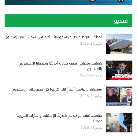
فيديو
لحظة سقوط واحتراق سعودية تركية في سماء اليمن (فيديو)
يوليو 26, 2026
شاهد.. سيناتور يصف قيادة أمريكا وقادتها العسكريين
بالفاشلين
يوليو 22, 2026
مستشار لـ ترامب: أنصارُ الله هزموا كل خصومهم.. ويتحدون…
يوليو 22, 2026
شاهد.. عَقِبْ موجة حر صَهَرتْ الإسفلت وإشارات المرور..
عواصف…
يونيو 28, 2026