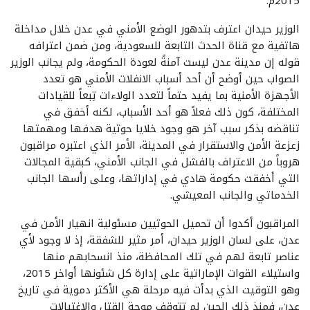
2015م.
الوزير حيدان اعترف بتدهور الوضع الأمني في عدن خلال مداخلة
هاتفية مع قناة الحدث التابعة للسعودية، ومن ضمن اعترافه
قوله إن مدينة عدن ليست آمنةً لعودة الحكومة، ولم يجانب الوزير
الصواب حين أوضح أن أحد أسباب الانفلات الأمني هو تعدد
الأجهزة الأمنية بما يفيد حتماً لتعدد الولاءات تِبعاً للقيادات
المختلفة، كون ذلك فعلاً هو أحد الأسباب، لكنه أخفق في
تناقضه بذكر سبب آخر هو وجود خلايا حوثية هدفها ومهمتها
زعزعة الأمن والاستقرار في المدينة، الأمر الذي اعتبره مراقبون
هروباً من الاعتراف بالفشل في الجانب الأمني، كبقية المجالات
التي أخفقت حكومة هادي في إداراتها، وعلى رأسها الجانب
الخدماتي والجانب المعيشي.
المراقبون أكدوا أن تحميل الحوثيين مسئولية انهيار الأمن في
عدن، على لسان الوزير حيدان، أمر مثير للشفقة، إذ لا وجود لأي
عناصر تابعة لهم في تلك المحافظة، منذ انسحابهم منها
واستيلاء القوات الإماراتية على إدارة كل شئونها أواخر 2015،
وهو التوقيت الذي بدأت فيه مرحلة هي الأكثر دموية في تاريخ
عدن، فمنذ ذلك الحين لم تتوقف موجة القتل والاغتيالات