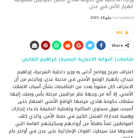
انهيار الأمن في عدن
Last updated
مايو 18, 2021
993
Share
متابعات| البوابة الاخبارية اليمنية| إبراهيم القانص:
اعتراف صريح وواضح أدلى به وزير داخلية الشرعية، إبراهيم
حيدان، بانهيار الوضع الأمني في مدينة عدن، وبالرغم من أن
الاعتراف كان مشوباً بعدد من التناقضات بشأن أسباب الانفلات
الأمني، إلا أنه من وجهة نظر مراقبين مرحلة يأس وصلت إليها
سلطات حكومة هادي، فرضها الواقع الأمني المنهار حتى
أصبحت فوق مستوى المكابرة وتغطية الحقيقة بادعاء إنجازات
وهمية لمداراة الفشل الكبير في حفظ الأمن، والذي كلف
المواطنين ثمناً باهظاً من أرواحهم وسكينتهم العامة التي
فقدوها منذ سيطرت القوات الإماراتية على عدن في أواخر عام