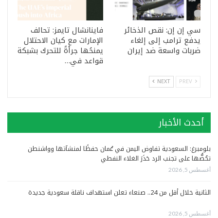
سي إن إن: نقص الذخائر
فاينانشال تايمز: تحالف
يدفع ترامب إلى إلغاء
الإمارات مع كيان الاحتلال
ضربات واسعة ضد إيران
يمنحُها جرأةً للتحرك بشبكة
قواعد في…
NEXT
PREV
أحدث الأخبار
بلومبرغ: السعودية تفاوض اليمن في عُمان حفظًا لمنشآتها وواشنطن
تحُضُّها على تجنب الرد حَذَرَ الغلاء النفطي
أغسطس 5, 2026
الثانية خلال أقل من 24.. صنعاء تعلن استهداف ناقلة سعودية جديدة
أغسطس 5, 2026