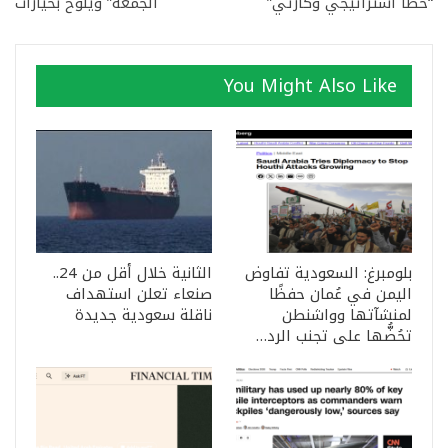
“خطأ استراتيجي وكارثي”
الجمعة” ويلوح بخيارات
You Might Also Like
بلومبرغ: السعودية تفاوض
الثانية خلال أقل من 24..
اليمن في عُمان حفظًا
صنعاء تعلن استهداف
لمنشآتها وواشنطن
ناقلة سعودية جديدة
تحُضُّها على تجنب الرد…