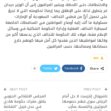
والاختطافات حتى اللحظة، ويشير المراقبون إلى أن الوزير حيدان
لم يتطرق لذلك على الإطلاق ربما إرضاءً لحكومته التي لا تجرؤ
على تحميل أيٍّ من قطبي التحالف- السعودية أو الإمارات-
مسئولية ما آلت إليه أوضاع المواطنين في المحافظات الخاضعة
لسيطرة التحالف الفعلية وإدارة الحكومة الشكلية في وسائل
الإعلام فقط، فولاء تلك الحكومة للتحالف الذي يدعمها أكبر من
ولائها لمواطنيها الذين فقدوا كل أمل فيها كونهم خارج
حساباتها ومصالحها، حسب المراقبين.
993
Twitter
Facebook
Share
NEXT POST
PREV POST
ناشيونال إنترست: لا حل أمام
المجلس الانتقالي الجنوبي
الرياض سوى فهم خصومها
يغلق مقرات حكومة هادي
الحوثيين والتمسك بمأرب
في عدن قبيل “انتفاضة