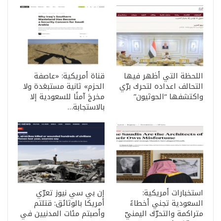
اللحظة التي أظهر فيها
قناة أمريكية: «عاصفة
التحالف اعداده لتحرك برّي
الحزم» ثانية مستبعَدة ولا
واكتشفها “الحوثيون”
مخرجَ آمنًا للسعودية إلا
بالاستجابة…
استخبارات أمريكية:
إن بي سي نيوز تعرّي
السعودية تجني أخطاءً
أمريكا بالوثائق: قتلتم
متراكمة والتحرّك اليمنيّ
وأصبتم مئات المدنيين في