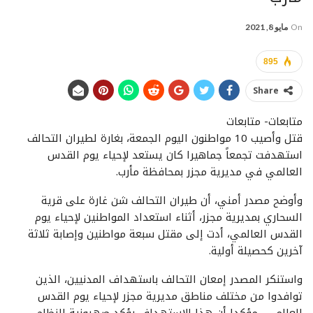
On
مايو 8, 2021
895
Share
متابعات- متابعات
قتل وأصيب 10 مواطنون اليوم الجمعة، بغارة لطيران التحالف
استهدفت تجمعاً جماهيرا كان يستعد لإحياء يوم القدس
العالمي في مديرية مجزر بمحافظة مأرب.
وأوضح مصدر أمني، أن طيران التحالف شن غارة على قرية
السحاري بمديرية مجزر، أثناء استعداد المواطنين لإحياء يوم
القدس العالمي، أدت إلى مقتل سبعة مواطنين وإصابة ثلاثة
آخرين كحصيلة أولية.
واستنكر المصدر إمعان التحالف باستهداف المدنيين، الذين
توافدوا من مختلف مناطق مديرية مجزر لإحياء يوم القدس
العالمي.. مؤكدا أن هذا الاستهداف يؤكد صهيونية النظام