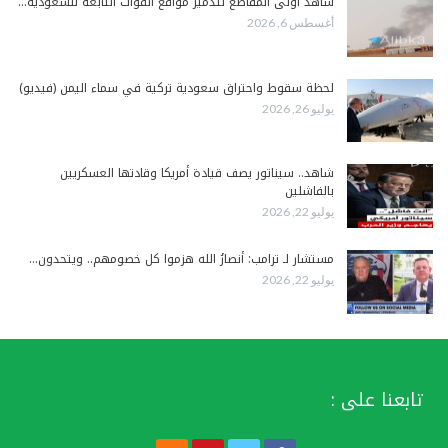
شاهد أولى المقاطع لتدمير مواقع القوات التابعة للسعودية…
أغسطس 6, 2026
لحظة سقوط واحتراق سعودية تركية في سماء اليمن (فيديو)
يوليو 26, 2026
شاهد.. سيناتور يصف قيادة أمريكا وقادتها العسكريين
بالفاشلين
يوليو 22, 2026
مستشار لـ ترامب: أنصارُ الله هزموا كل خصومهم.. ويتحدون…
يوليو 22, 2026
تابعنا على :