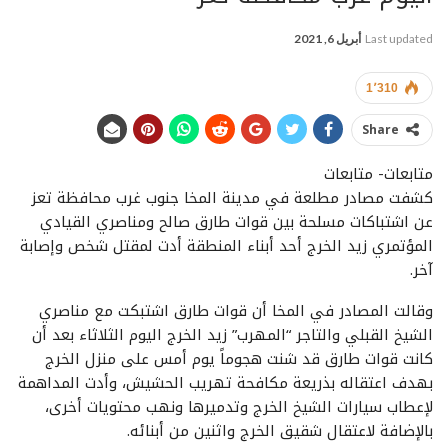
Last updated
أبريل 6, 2021
1٬310
Share
متابعات- متابعات
كشفت مصادر مطلعة في مدينة المخا جنوب غرب محافظة تعز
عن اشتباكات مسلحة بين قوات طارق صالح ومناصري القيادي
المؤتمري زيد الخرج أحد أبناء المنطقة أدت لمقتل شخص وإصابة
آخر.
وقالت المصادر في المخا أن قوات طارق اشتبكت مع مناصري
الشيخ القبلي والتاجر “المهرب” زيد الخرج اليوم الثلاثاء بعد أن
كانت قوات طارق قد شنت هجوماً يوم أمس على منزل الخرج
بهدف اعتقاله بذريعة مكافحة تهريب الحشيش، وأدت المداهمة
لإعطاب سيارات الشيخ الخرج وتدميرها ونهب محتويات أخرى،
بالإضافة لاعتقال شقيق الخرج واثنين من أبنائه.