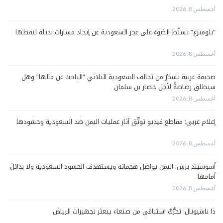
أغسطس 8, 2026
“بلومبرغ” تسلّط الضوءَ على عجز السعودية عن إيجاد مسارات بديلة لنفطها
أغسطس 8, 2026
صحيفة عربية تسخرُ من تحالف السعودية الثلاثي “الباحث عن مالها” وهل
سيطلق رصاصةً لأجل حصار بن سلمان
أغسطس 8, 2026
إعلام غربي: مقاطع فيديو توثّق آثار عمليات اليمن ضد السعودية وحشودها
أغسطس 8, 2026
أسوشيتد برس: اليمن يواصل هجماته ويستهدف الحشود السعودية ولا بدائلَ
أمامها
أغسطس 8, 2026
ذا ناشيونال: تحرُّكٌ استباقي من صنعاء يبعثر تجهيزات الرياض