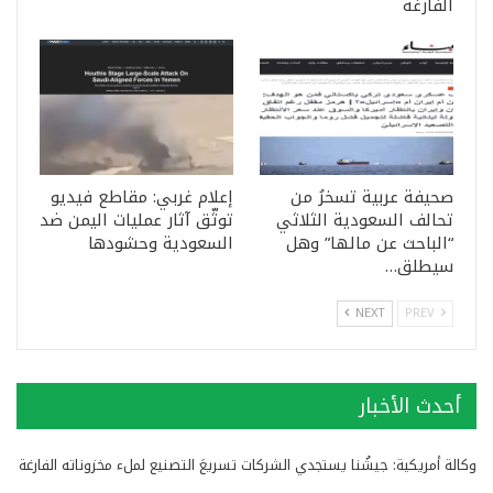
الفارغة
صحيفة عربية تسخرُ من
إعلام غربي: مقاطع فيديو
تحالف السعودية الثلاثي
توثّق آثار عمليات اليمن ضد
“الباحث عن مالها” وهل
السعودية وحشودها
سيطلق…
NEXT
PREV
أحدث الأخبار
وكالة أمريكية: جيشُنا يستجدي الشركات تسريعَ التصنيع لملء مخزوناته الفارغة