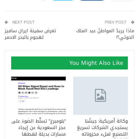
NEXT POST
PREV POST
ماذا يريدُ المواطنُ عبد الملك
تعرض سفينة ايران سافيز
الحوثي؟!
لهجوم بالبحر الاحمر
You Might Also Like
وكالة أمريكية: جيشُنا
“بلومبرغ” تسلّط الضوءَ على
يستجدي الشركات تسريعَ
عجز السعودية عن إيجاد
التصنيع لملء مخزوناته
مسارات بديلة لنفطها