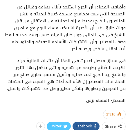
وأضافت المصادر أن الخرج استنجد بأبناء تهامة وقبائل من
الصبيحة التي هبت بمجاميع مسلحة كبيرة لنجدته وانتشر
المناصرون للخرج بمحيط منزله لحمايته من الاعتقال من قبل
قوات طارق، غير أن الأخيرة اشتبكت مساء اليوم مع مناصري
الشيخ في حي الحالي جوار خزان المياه حسب وسط مدينة المخا
وصف المصادر، وأن الاشتباكات بالأسلحة الخفيفة والمتوسطة
أدت لمقتل شخص وإصابة آخر.
في سياق متصل اعتبرت في المخا أن عائدات المالية جراء
تهريب البضائع بطريقة غير شرعية والتي يتكفل بها التاجر
والشيخ زيد الخرج تحت حماية وتأمين مليشيا طارق صالح عبر
المخا، قالت المصادر إن هذه العائدات هي السبب في الخلافات
بين الطرفين وتطورها بشكل خطير وصل حد الاشتباكات والقتل.
المصدر- المساء برس
1٬310
Twitter
Facebook
Share