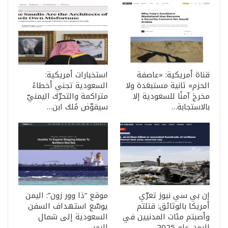
قناة أمريكية: «عاصفة
استخبارات أمريكية:
الحزم» ثانية مستبعَدة ولا
السعودية تجني أخطاءً
مخرجَ آمنًا للسعودية إلا
متراكمة والتحرّك اليمنيّ
بالاستجابة…
سيقوّض مُلك ابن…
إن بي سي نيوز تعرّي
موقع “ذا وور زون”: اليمن
أمريكا بالوثائق: قتلتم
يوسّع استهداف السفن
وأصبتم مئات المدنيين في
السعودية إلى شمال
اليمن عام 2025
البحر…