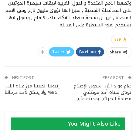
وتضغط الامم المتحدة والدول الغربية لايقاف سيطرة الحوثيين
على المحافظة النفطية , بمبرر انها تؤوي مليون نازح وفق الامم
المتحدة , غير ان سلطة صنعاء تشكك بتلك الارقام , وتقول انها
تستخدم لمنع السيطرة على المدينة .
889
Twitter
Facebook
Share
NEXT POST
PREV POST
هام وورد الآن…سجون الإصلاح
إثيوبيا: نصيبنا من مياه النيل
تودي بحياة أحد موظفي
86% ولا يمكن لأحد حرماننا
مصلحة الضرائب بمدينة مأرب
You Might Also Like