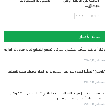
“الباحث عن مالها” وهل
السعودية وحشودها
سيطلق…
NEXT
PREV
أحدث الأخبار
وكالة أمريكية: جيشُنا يستجدي الشركات تسريعَ التصنيع لملء مخزوناته الفارغة
أغسطس 8, 2026
“بلومبرغ” تسلّط الضوءَ على عجز السعودية عن إيجاد مسارات بديلة لنفطها
أغسطس 8, 2026
صحيفة عربية تسخرُ من تحالف السعودية الثلاثي “الباحث عن مالها” وهل
سيطلق رصاصةً لأجل حصار بن سلمان
أغسطس 8, 2026