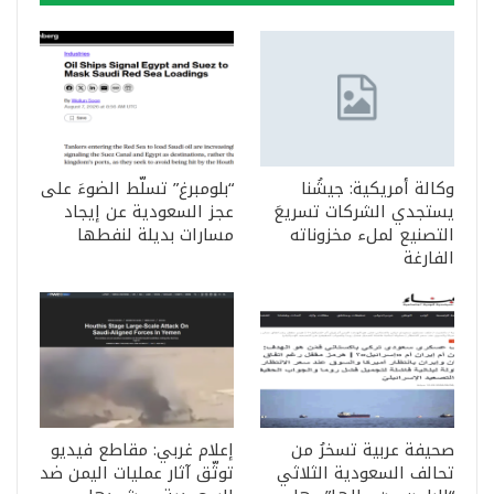
وكالة أمريكية: جيشُنا
“بلومبرغ” تسلّط الضوءَ على
يستجدي الشركات تسريعَ
عجز السعودية عن إيجاد
التصنيع لملء مخزوناته
مسارات بديلة لنفطها
الفارغة
صحيفة عربية تسخرُ من
إعلام غربي: مقاطع فيديو
تحالف السعودية الثلاثي
توثّق آثار عمليات اليمن ضد