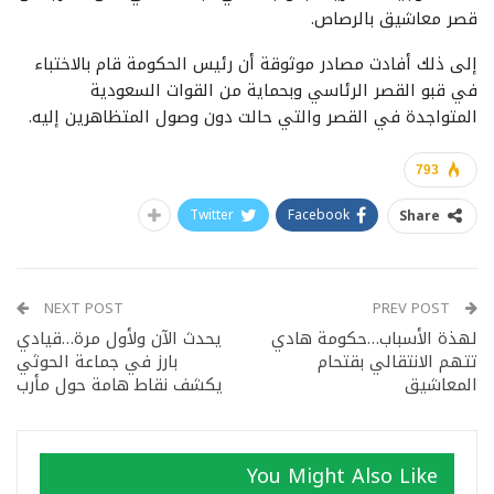
قصر معاشيق بالرصاص.
إلى ذلك أفادت مصادر موثوقة أن رئيس الحكومة قام بالاختباء
في قبو القصر الرئاسي وبحماية من القوات السعودية
المتواجدة في القصر والتي حالت دون وصول المتظاهرين إليه.
793
Twitter
Facebook
Share
NEXT POST
PREV POST
لهذة الأسباب…حكومة هادي
يحدث الآن ولأول مرة…قيادي
تتهم الانتقالي بقتحام
بارز في جماعة الحوثي
المعاشيق
يكشف نقاط هامة حول مأرب
You Might Also Like